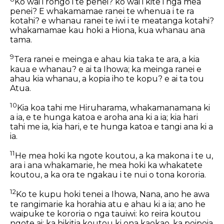
Ko wai i rongo i te penei? ko wai i kite i nga mea
penei? E whakamamae ranei te whenua i te ra
kotahi? e whanau ranei te iwi i te meatanga kotahi?
whakamamae kau hoki a Hiona, kua whanau ana
tama.
9
Tera ranei e meinga e ahau kia taka te ara, a kia
kaua e whanau? e ai ta Ihowa; ka meinga ranei e
ahau kia whanau, a kopia iho te kopu? e ai ta tou
Atua.
10
Kia koa tahi me Hiruharama, whakamanamana ki
a ia, e te hunga katoa e aroha ana ki a ia; kia hari
tahi me ia, kia hari, e te hunga katoa e tangi ana ki a
ia.
11
He mea hoki ka ngote koutou, a ka makona i te u,
ara i ana whakamarie, he mea hoki ka whakatete
koutou, a ka ora te ngakau i te nui o tona kororia.
12
Ko te kupu hoki tenei a Ihowa, Nana, ano he awa
te rangimarie ka horahia atu e ahau ki a ia; ano he
waipuke te kororia o nga tauiwi: ko reira koutou
ngote ai; ka hikitia koutou ki ona kaokao, ka poipoia