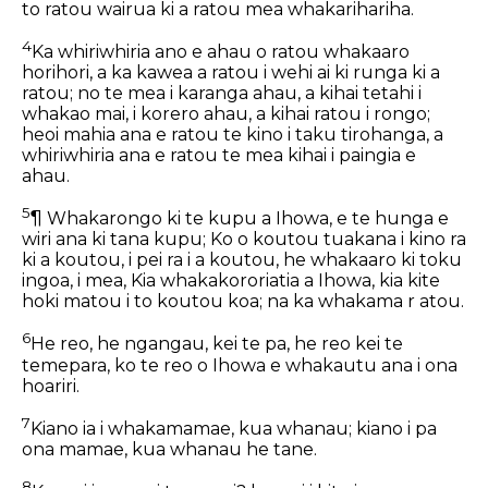
to ratou wairua ki a ratou mea whakarihariha.
4
Ka whiriwhiria ano e ahau o ratou whakaaro
horihori, a ka kawea a ratou i wehi ai ki runga ki a
ratou; no te mea i karanga ahau, a kihai tetahi i
whakao mai, i korero ahau, a kihai ratou i rongo;
heoi mahia ana e ratou te kino i taku tirohanga, a
whiriwhiria ana e ratou te mea kihai i paingia e
ahau.
5
¶ Whakarongo ki te kupu a Ihowa, e te hunga e
wiri ana ki tana kupu; Ko o koutou tuakana i kino ra
ki a koutou, i pei ra i a koutou, he whakaaro ki toku
ingoa, i mea, Kia whakakororiatia a Ihowa, kia kite
hoki matou i to koutou koa; na ka whakama r atou.
6
He reo, he ngangau, kei te pa, he reo kei te
temepara, ko te reo o Ihowa e whakautu ana i ona
hoariri.
7
Kiano ia i whakamamae, kua whanau; kiano i pa
ona mamae, kua whanau he tane.
8