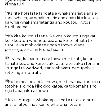
ki ona turi.
13
Ka rite hoki ki te tangata e whakamarietia ana e
tona whaea, ka whakamarie ano ahau ki a koutou;
ka whai whakamarietanga ano koutou i roto i
Huriharama.
14
Ka kite koutou i tenei, ka koa o koutou ngakau;
ko o koutou whenua, koia ano kei te otaota te
tupu; a ka mohiotia te ringa o Ihowa ki ana
pononga, tona riri ki ona hoariri.
15
¶ Nana, ka haere mai a Ihowa me te ahi, ko ona
hariata koia ano kei te tukauati; ki te tuku i tona riri
i runga i te weriweri, i tana whakatupehupehu i
roto i nga mura ahi.
16
No te mea he ahi ta Ihowa, me tana hoari ano, ina
totohe ia ki nga kikokiko katoa, ka tokomaha ano
nga tupapaku a Ihowa.
17
Ko te hunga e whakatapu ana i a ratou, e pure
ana i a ratou i nga kari, e whai ana i tetahi i