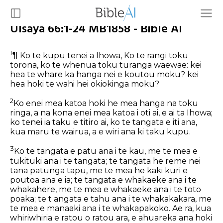
UIsaya 66:1-24 MB1858 - Bible AI
1
¶ Ko te kupu tenei a Ihowa, Ko te rangi toku
torona, ko te whenua toku turanga waewae: kei
hea te whare ka hanga nei e koutou moku? kei
hea hoki te wahi hei okiokinga moku?
2
Ko enei mea katoa hoki he mea hanga na toku
ringa, a na kona enei mea katoa i oti ai, e ai ta Ihowa;
ko tenei ia taku e titiro ai, ko te tangata e iti ana,
kua maru te wairua, a e wiri ana ki taku kupu.
3
Ko te tangata e patu ana i te kau, me te mea e
tukituki ana i te tangata; te tangata he reme nei
tana patunga tapu, me te mea he kaki kuri e
poutoa ana e ia; te tangata e whakaeke ana i te
whakahere, me te mea e whakaeke ana i te toto
poaka; te t angata e tahu ana i te whakakakara, me
te mea e manaaki ana i te whakapakoko. Ae ra, kua
whiriwhiria e ratou o ratou ara, e ahuareka ana hoki