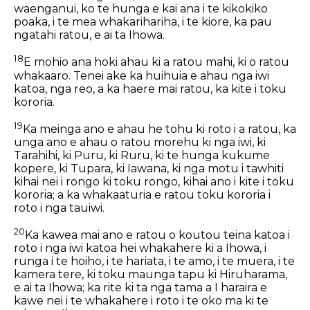
waenganui, ko te hunga e kai ana i te kikokiko
poaka, i te mea whakarihariha, i te kiore, ka pau
ngatahi ratou, e ai ta Ihowa.
18
E mohio ana hoki ahau ki a ratou mahi, ki o ratou
whakaaro. Tenei ake ka huihuia e ahau nga iwi
katoa, nga reo, a ka haere mai ratou, ka kite i toku
kororia.
19
Ka meinga ano e ahau he tohu ki roto i a ratou, ka
unga ano e ahau o ratou morehu ki nga iwi, ki
Tarahihi, ki Puru, ki Ruru, ki te hunga kukume
kopere, ki Tupara, ki Iawana, ki nga motu i tawhiti
kihai nei i rongo ki toku rongo, kihai ano i kite i toku
kororia; a ka whakaaturia e ratou toku kororia i
roto i nga tauiwi.
20
Ka kawea mai ano e ratou o koutou teina katoa i
roto i nga iwi katoa hei whakahere ki a Ihowa, i
runga i te hoiho, i te hariata, i te amo, i te muera, i te
kamera tere, ki toku maunga tapu ki Hiruharama,
e ai ta Ihowa; ka rite ki ta nga tama a I haraira e
kawe nei i te whakahere i roto i te oko ma ki te