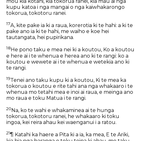
mou kia kotahi, kia tokorua ranei, kia mau ai nga
kupu katoa i nga mangai o nga kaiwhakarongo
tokorua, tokotoru ranei.
17
A, kite pake ia ki a raua, korerotia ki te hahi: a ki te
pake ano ia ki te hahi, me waiho e koe hei
tautangata, hei pupirikana.
18
He pono taku e mea nei ki a koutou, Ko a koutou
e here ai i te whenua e herea ano ki te rangi: ko a
koutou e wewete ai i te whenua e wetekia ano ki
te rangi.
19
Tenei ano taku kupu ki a koutou, Ki te mea ka
tokorua o koutou e rite tahi ana nga whakaaro i te
whenua mo tetahi mea e inoi ai raua, e meinga ano
mo raua e toku Matua i te rangi.
20
Na, ko te wahi e whakaminea ai te hunga
tokorua, tokotoru ranei, he whakaaro ki toku
ingoa, kei reira ahau kei waenganui i a ratou.
21
¶ Katahi ka haere a Pita ki a ia, ka mea, E te Ariki,
kia hia nga haranga o toku teina ki ahau, me taku