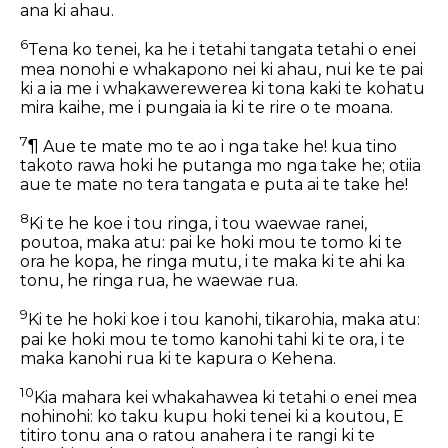
ana ki ahau.
6
Tena ko tenei, ka he i tetahi tangata tetahi o enei
mea nonohi e whakapono nei ki ahau, nui ke te pai
ki a ia me i whakawerewerea ki tona kaki te kohatu
mira kaihe, me i pungaia ia ki te rire o te moana.
7
¶ Aue te mate mo te ao i nga take he! kua tino
takoto rawa hoki he putanga mo nga take he; otiia
aue te mate no tera tangata e puta ai te take he!
8
Ki te he koe i tou ringa, i tou waewae ranei,
poutoa, maka atu: pai ke hoki mou te tomo ki te
ora he kopa, he ringa mutu, i te maka ki te ahi ka
tonu, he ringa rua, he waewae rua.
9
Ki te he hoki koe i tou kanohi, tikarohia, maka atu:
pai ke hoki mou te tomo kanohi tahi ki te ora, i te
maka kanohi rua ki te kapura o Kehena.
10
Kia mahara kei whakahawea ki tetahi o enei mea
nohinohi: ko taku kupu hoki tenei ki a koutou, E
titiro tonu ana o ratou anahera i te rangi ki te