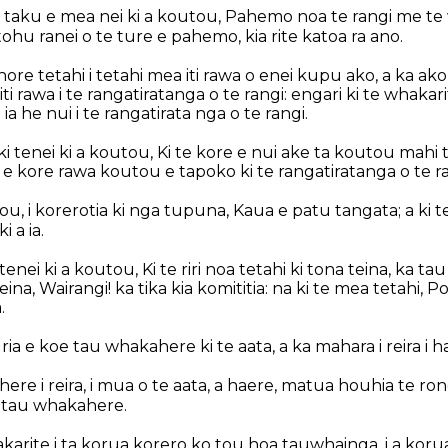
 taku e mea nei ki a koutou, Pahemo noa te rangi me te
 tohu ranei o te ture e pahemo, kia rite katoa ra ano.
ore tetahi i tetahi mea iti rawa o enei kupu ako, a ka ako
e iti rawa i te rangatiratanga o te rangi: engari ki te whakari
ia he nui i te rangatirata nga o te rangi.
tenei ki a koutou, Ki te kore e nui ake ta koutou mahi ti
, e kore rawa koutou e tapoko ki te rangatiratanga o te ra
u, i korerotia ki nga tupuna, Kaua e patu tangata; a ki 
i a ia.
ei ki a koutou, Ki te riri noa tetahi ki tona teina, ka tau te
eina, Wairangi! ka tika kia komititia: na ki te mea tetahi,
.
uria e koe tau whakahere ki te aata, a ka mahara i reira i h
re i reira, i mua o te aata, a haere, matua houhia te rong
 i tau whakahere.
arite i ta korua korero ko tou hoa tauwhainga, i a korua 