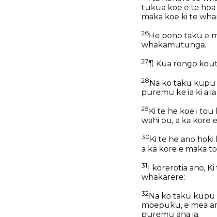
tukua koe e te hoa 
maka koe ki te wha
26
He pono taku e mea
whakamutunga.
27
¶ Kua rongo kouto
28
Na ko taku kupu te
puremu ke ia ki a ia
29
Ki te he koe i tou
wahi ou, a ka kore 
30
Ki te he ano hoki
a ka kore e maka to
31
I korerotia ano, K
whakarere:
32
Na ko taku kupu t
moepuku, e mea ana 
puremu ana ia.