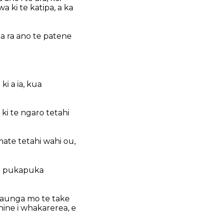
 ki te katipa, a ka
ua ra ano te patene
ki a ia, kua
 ki te ngaro tetahi
mate tetahi wahi ou,
ahi pukapuka
 haunga mo te take
hine i whakarerea, e