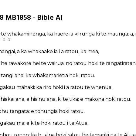
8 MB1858 - Bible AI
 i te whakaminenga, ka haere ia ki runga ki te maunga: a, 
a ia:
angai, a ka whakaako ia i a ratou, ka mea,
he rawakore nei te wairua: no ratou hoki te rangatiratang
tangi ana: ka whakamarietia hoki ratou.
akau mahaki: ka riro hoki i a ratou te whenua.
iakai ana, e hiainu ana, ki te tika: e makona hoki ratou.
hu tangata: e tohungia hoki ratou.
akau ma: e kite hoki ratou i te Atua.
hou rongo: ka huaina hoki ratou he tamariki na te Atua