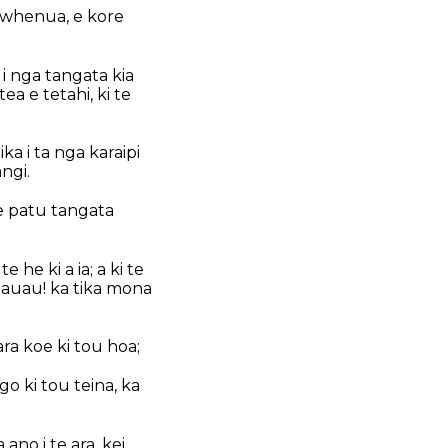
 whenua, e kore
 i nga tangata kia
tea e tetahi, ki te
ka i ta nga karaipi
ngi.
te patu tangata
 he ki a ia; a ki te
 Poauau! ka tika mona
ara koe ki tou hoa;
o ki tou teina, ka
ano i te ara, kei