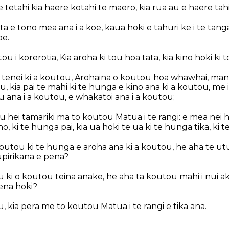
e tetahi kia haere kotahi te maero, kia rua au e haere tahi 
ta e tono mea ana i a koe, kaua hoki e tahuri ke i te tang
oe.
u i korerotia, Kia aroha ki tou hoa tata, kia kino hoki ki
tenei ki a koutou, Arohaina o koutou hoa whawhai, man
, kia pai te mahi ki te hunga e kino ana ki a koutou, me 
ana i a koutou, e whakatoi ana i a koutou;
 hei tamariki ma to koutou Matua i te rangi: e mea nei hok
no, ki te hunga pai, kia ua hoki te ua ki te hunga tika, ki 
koutou ki te hunga e aroha ana ki a koutou, he aha te utu
upirikana e pena?
u ki o koutou teina anake, he aha ta koutou mahi i nui ak
pena hoki?
u, kia pera me to koutou Matua i te rangi e tika ana.