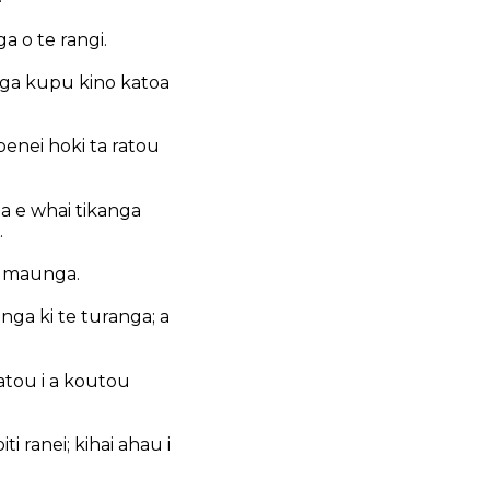
a o te rangi.
 nga kupu kino katoa
penei hoki ta ratou
ha e whai tikanga
.
a maunga.
nga ki te turanga; a
ratou i a koutou
i ranei; kihai ahau i