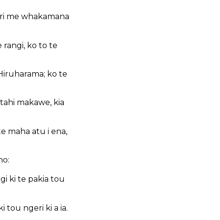
ngari me whakamana
rangi, ko to te
Hiruharama; ko te
etahi makawe, kia
te maha atu i ena,
ho:
i ki te pakia tou
tou ngeri ki a ia.