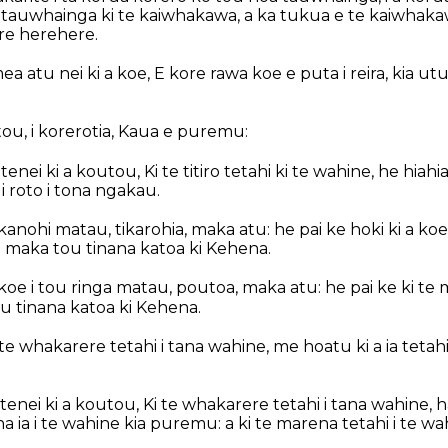
tauwhainga ki te kaiwhakawa, a ka tukua e te kaiwhakawa
re herehere.
 atu nei ki a koe, E kore rawa koe e puta i reira, kia ut
u, i korerotia, Kaua e puremu:
nei ki a koutou, Ki te titiro tetahi ki te wahine, he hiahia 
 i roto i tona ngakau.
 kanohi matau, tikarohia, maka atu: he pai ke hoki ki a koe
e maka tou tinana katoa ki Kehena.
 koe i tou ringa matau, poutoa, maka atu: he pai ke ki te 
u tinana katoa ki Kehena.
i te whakarere tetahi i tana wahine, me hoatu ki a ia tet
enei ki a koutou, Ki te whakarere tetahi i tana wahine,
ia i te wahine kia puremu: a ki te marena tetahi i te wa