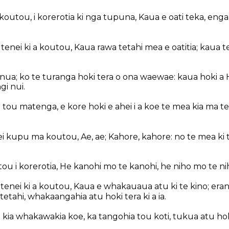
koutou, i korerotia ki nga tupuna, Kaua e oati teka, e
enei ki a koutou, Kaua rawa tetahi mea e oatitia; kaua te 
nua; ko te turanga hoki tera o ona waewae: kaua hoki a 
gi nui.
a tou matenga, e kore hoki e ahei i a koe te mea kia ma t
ei kupu ma koutou, Ae, ae; Kahore, kahore: no te mea ki 
u i korerotia, He kanohi mo te kanohi, he niho mo te ni
enei ki a koutou, Kaua e whakauaua atu ki te kino; erang
etahi, whakaangahia atu hoki tera ki a ia.
i kia whakawakia koe, ka tangohia tou koti, tukua atu hoki 