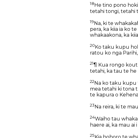
18
He tino pono hoki
tetahi tongi, tetahi
19
Na, ki te whakakah
pera, ka kiia ia ko t
whakaakona, ka kiia 
20
Ko taku kupu hoki 
ratou ko nga Parihi
21
¶ Kua rongo kouto
tetahi, ka tau te he k
22
Na ko taku kupu ten
mea tetahi ki tona t
te kapura o Kehena
23
Na reira, ki te ma
24
Waiho tau whakahe
haere ai, ka mau ai
25
Kia hohoro te whak