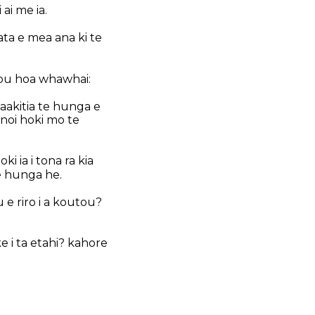
ai me ia.
ata e mea ana ki te
 tou hoa whawhai:
aakitia te hunga e
inoi hoki mo te
i ia i tona ra kia
te hunga he.
 e riro i a koutou?
e i ta etahi? kahore