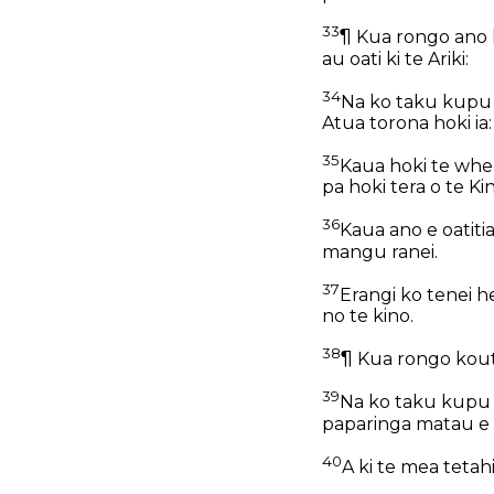
33
¶ Kua rongo ano 
au oati ki te Ariki:
34
Na ko taku kupu t
Atua torona hoki ia:
35
Kaua hoki te whe
pa hoki tera o te Kin
36
Kaua ano e oatiti
mangu ranei.
37
Erangi ko tenei h
no te kino.
38
¶ Kua rongo kouto
39
Na ko taku kupu t
paparinga matau e t
40
A ki te mea tetah