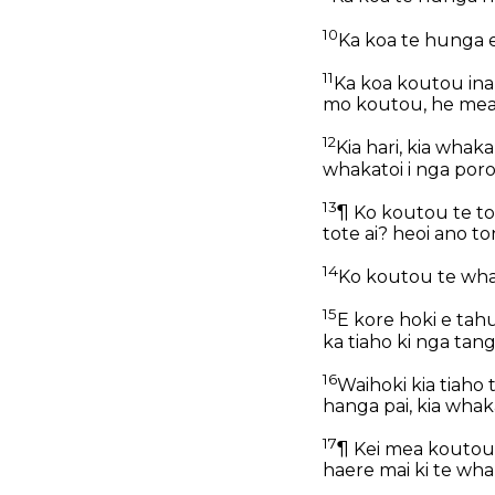
10
Ka koa te hunga e
11
Ka koa koutou ina 
mo koutou, he mea 
12
Kia hari, kia whak
whakatoi i nga porop
13
¶ Ko koutou te tot
tote ai? heoi ano to
14
Ko koutou te wha
15
E kore hoki e tahu
ka tiaho ki nga tang
16
Waihoki kia tiaho 
hanga pai, kia whaka
17
¶ Kei mea koutou i
haere mai ki te wha