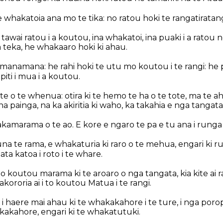
 whakatoia ana mo te tika: no ratou hoki te rangatiratang
tawai ratou i a koutou, ina whakatoi, ina puaki i a ratou
teka, he whakaaro hoki ki ahau.
amanamana: he rahi hoki te utu mo koutou i te rangi: he 
iti i mua i a koutou.
e o te whenua: otira ki te hemo te ha o te tote, ma te a
na painga, na ka akiritia ki waho, ka takahia e nga tangata
kamarama o te ao. E kore e ngaro te pa e tu ana i rung
na te rama, e whakaturia ki raro o te mehua, engari ki ru
ata katoa i roto i te whare.
to koutou marama ki te aroaro o nga tangata, kia kite ai 
kororia ai i to koutou Matua i te rangi.
 haere mai ahau ki te whakakahore i te ture, i nga poropit
kakahore, engari ki te whakatutuki.