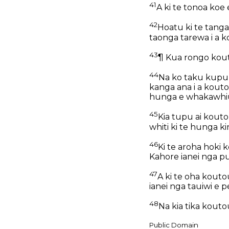
41
A ki te tonoa koe 
42
Hoatu ki te tanga
taonga tarewa i a k
43
¶ Kua rongo kouto
44
Na ko taku kupu 
kanga ana i a koutou
hunga e whakawhiu 
45
Kia tupu ai koutou
whiti ki te hunga ki
46
Ki te aroha hoki 
Kahore ianei nga p
47
A ki te oha kouto
ianei nga tauiwi e 
48
Na kia tika kouto
Public Domain