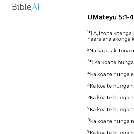
UMateyu 5:1-4
1
¶ A, i tona kitenga
haere ana akonga ki 
2
Na ka puaki tona m
3
¶ Ka koa te hunga 
4
Ka koa te hunga e 
5
Ka koa te hunga ng
6
Ka koa te hunga e h
7
Ka koa te hunga to
8
Ka koa te hunga ng
9
Ka koa te hunga ho