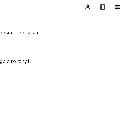
no ka noho ia, ka
a o te rangi.
.