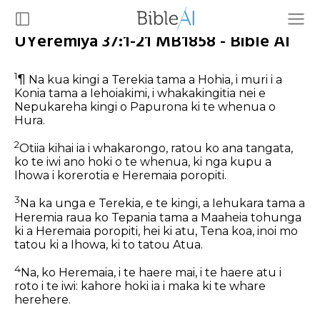
UYeremiya 37:1-21 MB1858 - Bible AI
1
¶ Na kua kingi a Terekia tama a Hohia, i muri i a
Konia tama a Iehoiakimi, i whakakingitia nei e
Nepukareha kingi o Papurona ki te whenua o
Hura.
2
Otiia kihai ia i whakarongo, ratou ko ana tangata,
ko te iwi ano hoki o te whenua, ki nga kupu a
Ihowa i korerotia e Heremaia poropiti.
3
Na ka unga e Terekia, e te kingi, a Iehukara tama a
Heremia raua ko Tepania tama a Maaheia tohunga
ki a Heremaia poropiti, hei ki atu, Tena koa, inoi mo
tatou ki a Ihowa, ki to tatou Atua.
4
Na, ko Heremaia, i te haere mai, i te haere atu i
roto i te iwi: kahore hoki ia i maka ki te whare
herehere.