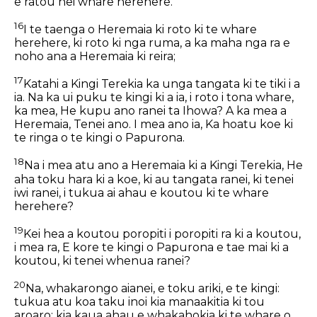
e ratou hei whare herehere.
16
I te taenga o Heremaia ki roto ki te whare
herehere, ki roto ki nga ruma, a ka maha nga ra e
noho ana a Heremaia ki reira;
17
Katahi a Kingi Terekia ka unga tangata ki te tiki i a
ia. Na ka ui puku te kingi ki a ia, i roto i tona whare,
ka mea, He kupu ano ranei ta Ihowa? A ka mea a
Heremaia, Tenei ano. I mea ano ia, Ka hoatu koe ki
te ringa o te kingi o Papurona.
18
Na i mea atu ano a Heremaia ki a Kingi Terekia, He
aha toku hara ki a koe, ki au tangata ranei, ki tenei
iwi ranei, i tukua ai ahau e koutou ki te whare
herehere?
19
Kei hea a koutou poropiti i poropiti ra ki a koutou,
i mea ra, E kore te kingi o Papurona e tae mai ki a
koutou, ki tenei whenua ranei?
20
Na, whakarongo aianei, e toku ariki, e te kingi:
tukua atu koa taku inoi kia manaakitia ki tou
aroaro; kia kaua ahau e whakahokia ki te whare o