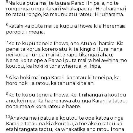
5
Na kua puta mai te taua a Parao i Ihipa; a, no te
rongonga o nga Karari i whakapae ra i Hiruharama i
to ratou rongo, ka maunu atu ratou i Hiruharama.
6
Katahi ka puta mai te kupu a Ihowa ki a Heremaia
poropiti; i mea ia,
7
Ko te kupu tenei a Ihowa, a te Atua o Iharaira: Kia
penei ta korua korero atu ki te kingi o Hura, nana
nei korua i unga mai ki te rapu tikanga i ahau;
Nana, ko te ope a Parao i puta mai ra hei awhina mo
koutou, ka hoki ki tona whenua, ki Ihipa.
8
A ka hoki mai nga Karari, ka tatau ki tenei pa, ka
horo hoki i a ratou, ka tahuna ki te ahi.
9
Ko te kupu tenei a Ihowa, Kei tinihanga i a koutou
ano, kei mea, Ka haere rawa atu nga Karari i a tatou:
no te mea e kore ratou e haere.
10
Ahakoa me i patua e koutou te ope katoa o nga
Karari e tatau na ki a koutou, a toe ake o ratou ko
etahi tangata taotu, ka whakatika ano ratou i tona