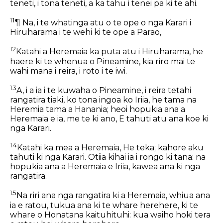
teneti, i tona teneti, a ka tahu i tenei pa ki te ahi.
11
¶ Na, i te whatinga atu o te ope o nga Karari i
Hiruharama i te wehi ki te ope a Parao,
12
Katahi a Heremaia ka puta atu i Hiruharama, he
haere ki te whenua o Pineamine, kia riro mai te
wahi mana i reira, i roto i te iwi.
13
A, i a ia i te kuwaha o Pineamine, i reira tetahi
rangatira tiaki, ko tona ingoa ko Iriia, he tama na
Heremia tama a Hanania; heoi hopukia ana a
Heremaia e ia, me te ki ano, E tahuti atu ana koe ki
nga Karari.
14
Katahi ka mea a Heremaia, He teka; kahore aku
tahuti ki nga Karari. Otiia kihai ia i rongo ki tana: na
hopukia ana a Heremaia e Iriia, kawea ana ki nga
rangatira.
15
Na riri ana nga rangatira ki a Heremaia, whiua ana
ia e ratou, tukua ana ki te whare herehere, ki te
whare o Honatana kaituhituhi: kua waiho hoki tera