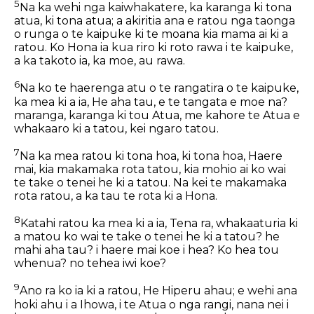
5
Na ka wehi nga kaiwhakatere, ka karanga ki tona
atua, ki tona atua; a akiritia ana e ratou nga taonga
o runga o te kaipuke ki te moana kia mama ai ki a
ratou. Ko Hona ia kua riro ki roto rawa i te kaipuke,
a ka takoto ia, ka moe, au rawa.
6
Na ko te haerenga atu o te rangatira o te kaipuke,
ka mea ki a ia, He aha tau, e te tangata e moe na?
maranga, karanga ki tou Atua, me kahore te Atua e
whakaaro ki a tatou, kei ngaro tatou.
7
Na ka mea ratou ki tona hoa, ki tona hoa, Haere
mai, kia makamaka rota tatou, kia mohio ai ko wai
te take o tenei he ki a tatou. Na kei te makamaka
rota ratou, a ka tau te rota ki a Hona.
8
Katahi ratou ka mea ki a ia, Tena ra, whakaaturia ki
a matou ko wai te take o tenei he ki a tatou? he
mahi aha tau? i haere mai koe i hea? Ko hea tou
whenua? no tehea iwi koe?
9
Ano ra ko ia ki a ratou, He Hiperu ahau; e wehi ana
hoki ahu i a Ihowa, i te Atua o nga rangi, nana nei i