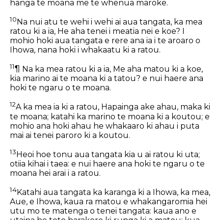
hanga te moana me te whenua maroke.
10
Na nui atu te wehi i wehi ai aua tangata, ka mea
ratou ki a ia, He aha tenei i meatia nei e koe? I
mohio hoki aua tangata e rere ana ia i te aroaro o
Ihowa, nana hoki i whakaatu ki a ratou.
11
¶ Na ka mea ratou ki a ia, Me aha matou ki a koe,
kia marino ai te moana ki a tatou? e nui haere ana
hoki te ngaru o te moana.
12
A ka mea ia ki a ratou, Hapainga ake ahau, maka ki
te moana; katahi ka marino te moana ki a koutou; e
mohio ana hoki ahau he whakaaro ki ahau i puta
mai ai tenei paroro ki a koutou.
13
Heoi hoe tonu aua tangata kia u ai ratou ki uta;
otiia kihai i taea: e nui haere ana hoki te ngaru o te
moana hei arai i a ratou.
14
Katahi aua tangata ka karanga ki a Ihowa, ka mea,
Aue, e Ihowa, kaua ra matou e whakangaromia hei
utu mo te matenga o tenei tangata: kaua ano e