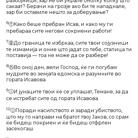
разбојници, зар не би украле онолку колку што
сакаат? Берачи на грозје ако би те нападнале,
зар би оста­виле нешто за доберување?
6
ⓕ
Како беше пребран Исав, и како му ги
пребараа сите негови сокриени ра­боти!
7
ⓖ
До граница те избркаа, сите твои со­јузници
те измамија и оние што јадат со тебе, стапица ти
поставија — тоа не мо­же да се разбере!
8
ⓗ
Во оној ден, вели Господ, ќе ги по­губам
мудрите во земјата едомска и раз­умните во
гората Исавова.
9
ⓘ
И јунаците твои ќе се уплашат, Те­мане, за да
се истребат сите од гората Исавова.
10
ⓙ
Поради насилството и заради убис­твото,
што му го направи на братот твој Јаков, со срам
ќе бидеш покриен и ќе бидеш отфрлен
засекогаш.