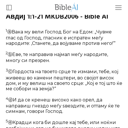
Авдиј 1:1-21 MKDB2006 - Bible AI
1
ⓐ
Вака му вели Господ Бог на Едом: „Чувме
глас од Господ, гласник е испратен меѓу
народите: ‚Станете, да војуваме против него!‘“
2
ⓑ
Еве, те направив најмал меѓу народите,
многу си презрен.
3
ⓒ
Гордоста на твоето срце те измами, тебе, кој
живееш во камени пештери, во својот висок
дом, и му велиш на своето срце: „Кој е тој што ќе
ме собори на земја?“
4
ⓓ
И да се кренеш високо како орел, да
направиш гнездо меѓу ѕвездите, и оттаму ќе те
симнам, говори Господ.
5
ⓔ
Крадци кога би дошле кај тебе, или ноќни