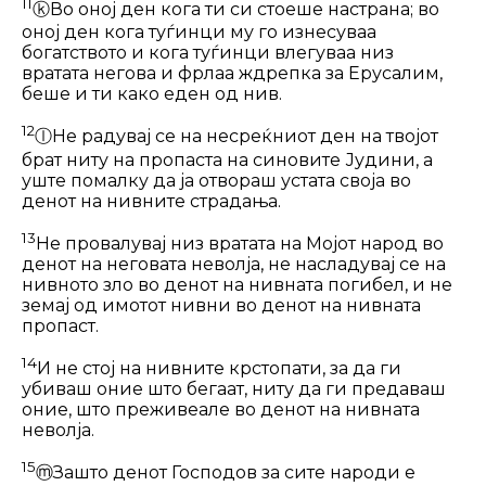
11
ⓚ
Во оној ден кога ти си стоеше на­страна; во
оној ден кога туѓинци му го изнесуваа
богатството и кога туѓинци влегуваа низ
вратата негова и фрлаа ждрепка за Ерусалим,
беше и ти како еден од нив.
12
ⓛ
Не радувај се на несреќниот ден на твојот
брат ниту на пропаста на сино­вите Јудини, а
уште помалку да ја отвораш устата своја во
денот на нивните страдања.
13
Не провалувај низ вратата на Мојот народ во
денот на неговата неволја, не насладувај се на
нивното зло во денот на нивната погибел, и не
земај од имотот нивни во денот на нивната
пропаст.
14
И не стој на нивните крстопати, за да ги
убиваш оние што бегаат, ниту да ги предаваш
оние, што преживеале во денот на нивната
неволја.
15
ⓜ
Зашто денот Господов за сите народи е