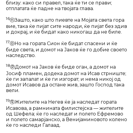
близу: како си правел, така ќе ти се прави;
отплатата ќе падне на твојата глава.
16
ⓝ
Зашто, како што пиевте на Мојата света гора
вие, така ќе пијат сите народи, ќе пијат без здив
и докрај, и ќе бидат како никогаш да не биле.
17
ⓞ
Но на гората Сион ќе бидат спасени и ќе
биде света, и домот на Јаков ќе го добие своето
наследство.
18
ⓟ
Домот на Јаков ќе биде оган, а до­мот на
Јосиф пламен, додека домот на Исав стрниште;
ќе ги запалат и ќе ги изгорат; и нема никој од
домот Исавов да остане жив, зашто Господ така
вели.
19
ⓠ
Жителите на Негев ќе ја наследат гората
Исавова, а рамнината филистеј­ска — жителите
од Шефела; ќе го наследат и полето Ефремово
и полето самарјанско, а Венијаминовото колено
ќе го наследи Галаад.