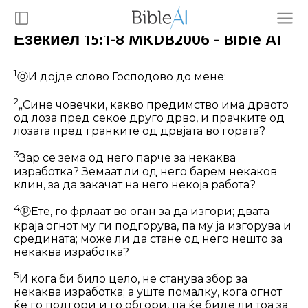
Езекиел 15:1-8 MKDB2006 - Bible AI
1
ⓞ
И дојде слово Господово до мене:
2
„Сине човечки, какво предимство има дрвото
од лоза пред секое друго дрво, и прачките од
лозата пред гран­ките од дрвјата во гората?
3
Зар се зема од него парче за некаква
изработка? Земаат ли од него барем некаков
клин, за да закачат на него не­која работа?
4
ⓟ
Ете, го фрлаат во оган за да изгори; двата
краја огнот му ги подгорува, па му ја изгорува и
средината; може ли да стане од него нешто за
некаква изра­ботка?
5
И кога би било цело, не станува збор за
некаква изработка; а уште помалку, кога огнот
ќе го подгори и го обгори, па ќе биде ли тоа за