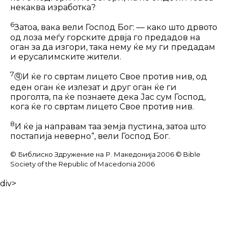
некаква изработка?
6
Затоа, вака вели Господ Бог: — како што дрвото
од лоза меѓу горските дрвја го предадов на
оган за да изгори, така нему ќе му ги предадам
и ерусалимските жители.
7
ⓠ
И ќе го свртам лицето Свое против нив, од
еден оган ќе излезат и друг оган ќе ги
проголта, па ќе познаете дека Јас сум Господ,
кога ќе го свртам лицето Свое против нив.
8
И ќе ја направам таа земја пустина, затоа што
постапија неверно“, вели Господ Бог.
© Библиско Здружение на Р. Македонија 2006 © Bible
Society of the Republic of Macedonia 2006
div>