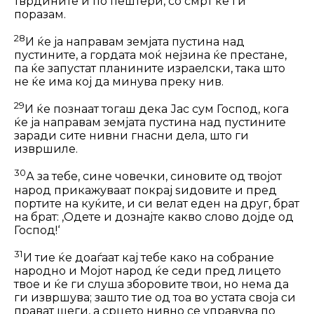
тврдините и по пеш­тери, со смрт ќе ги
поразам.
28
И ќе ја направам земјата пустина над
пустините, а гордата моќ нејзина ќе престане,
па ќе запустат планините из­раелски, така што
не ќе има кој да ми­нува преку нив.
29
И ќе познаат тогаш дека Јас сум Господ, кога
ќе ја направам земјата пус­тина над пустините
заради сите нивни гнасни дела, што ги
извршиле.
30
А за тебе, сине човечки, синовите од твојот
народ прикажуваат покрај ѕи­довите и пред
портите на куќите, и си велат еден на друг, брат
на брат: ‚Одете и дознајте какво слово дојде од
Господ!‘
31
И тие ќе доаѓаат кај тебе како на собрание
народно и Мојот народ ќе седи пред лицето
твое и ќе ги слуша зборо­вите твои, но нема да
ги извршува; за­што тие од тоа во устата своја си
прават шеги, а срцето нивно се управува по