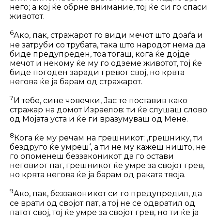
него; а кој ќе обрне внимание, тој ќе си го спаси
животот.
6
Ако, пак, стражарот го види мечот што доаѓа и
не затруби со трубата, така што народот нема да
биде предупреден, тоа тогаш, кога ќе дојде
мечот и некому ќе му го одземе животот, тој ќе
биде погоден заради гревот свој, но крвта
негова ќе ја барам од стражарот.
7
И тебе, сине човечки, Јас те поставив како
стражар на домот Израелов: ти ќе слушаш слово
од Мојата уста и ќе ги вразумуваш од Мене.
8
Кога ќе му речам на грешникот: ‚грешнику, ти
бездруго ќе умреш‘, а ти не му кажеш ништо, не
го опоменеш беззаконикот да го остави
неговиот пат, грешникот ќе умре за својот грев,
но крвта негова ќе ја барам од раката твоја.
9
Ако, пак, беззаконикот си го пре­дупредил, да
се врати од својот пат, а тој не се одвратил од
патот свој, тој ќе умре за својот грев, но ти ќе ја