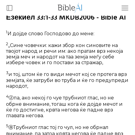
Езекиел 33:1-33 MKDB2006 - Bible AI
1
И дојде слово Господово до мене:
2
„Сине човечки: кажи збор кон сино­вите на
твојот народ и речи им: ако пратам врз некоја
земја меч и народот на таа земја меѓу себе
избере човек и го постави за стражар,
3
и тој, штом ќе го види мечот кој се протега врз
земјата, ќе затруби во труба и ќе го предупреди
народот,
4
ⓩ
па, ако некој го чуе трубниот глас, но не
обрне внимание, тогаш кога ќе дојде мечот и
ќе го достигне, крвта не­гова ќе падне врз
главата негова.
5
ⓐ
Трубниот глас тој го чул, но не обрнал
внимание, па затоа крвта негова ќе падне врз