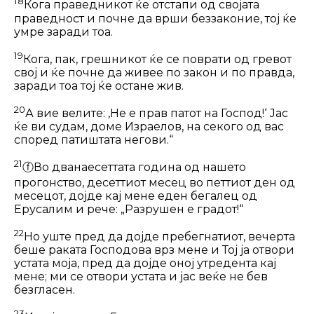
18
Кога праведникот ќе отстапи од својата
праведност и почне да врши беззаконие, тој ќе
умре заради тоа.
19
Кога, пак, грешникот ќе се поврати од гревот
свој и ќе почне да живее по закон и по правда,
заради тоа тој ќе остане жив.
20
А вие велите: ‚Не е прав патот на Господ!‘ Јас
ќе ви судам, доме Из­раелов, на секого од вас
според патиш­тата негови.“
21
ⓕ
Во дванаесеттата година од нашето
прогонство, десеттиот месец во петтиот ден од
месецот, дојде кај мене еден бега­лец од
Ерусалим и рече: „Разрушен е градот!“
22
Но уште пред да дојде пребегнатиот, вечерта
беше раката Господова врз мене и Тој ја отвори
устата моја, пред да дојде оној утредента кај
мене; ми се отвори устата и јас веќе не бев
безгласен.
23