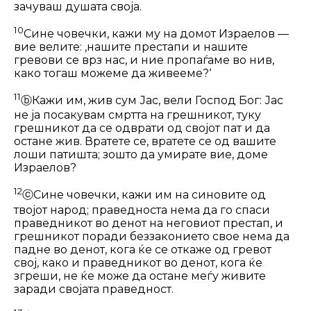
зачуваш душата своја.
10
Сине човечки, кажи му на домот Израелов —
вие велите: ‚нашите прес­тапи и нашите
гревови се врз нас, и ние пропаѓаме во нив,
како тогаш можеме да живееме?‘
11
ⓑ
Кажи им, жив сум Јас, вели Господ Бог: Јас
не ја посакувам смртта на грешникот, туку
грешникот да се од­врати од својот пат и да
остане жив. Вратете се, вратете се од вашите
лоши патишта; зошто да умирате вие, доме
Израелов?
12
ⓒ
Сине човечки, кажи им на синовите од
твојот народ; праведноста нема да го спаси
праведникот во денот на неговиот престап, и
грешникот поради беззаконието свое нема да
падне во денот, кога ќе се откаже од гревот
свој, како и праведникот во денот, кога ќе
згреши, не ќе може да остане меѓу живите
заради својата праведност.