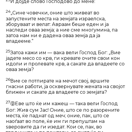
И дојде слово Господово до мене:
24
„Сине човечки, оние што живеат во
запустените места на земјата израелска,
зборуваат и велат: Авраам беше еден и ја
наследи оваа земја; а ние сме многумина, па
затоа нам ни е дадена оваа земја да ја
владееме.“
25
Затоа кажи им — вака вели Господ Бог: „Вие
јадете месо со крв, ги кревате очите свои кон
идоли и пролевате крв, а сакате да владеете со
оваа земја?
26
Вие се потпирате на мечот свој, вр­шите
гнасни работи, ја осквернувате жената на својот
ближен и сакате да владеете со земјата?
27
ⓖ
Еве што ќе им кажеш — така вели Господ
Бог: Жив сум Јас! Оние, што се по разорените
места, ќе паднат од меч; оние, пак, што се
наоѓаат во поле, ќе им ги препуштам на
ѕверовите да ги изедат. Кои се, пак, во