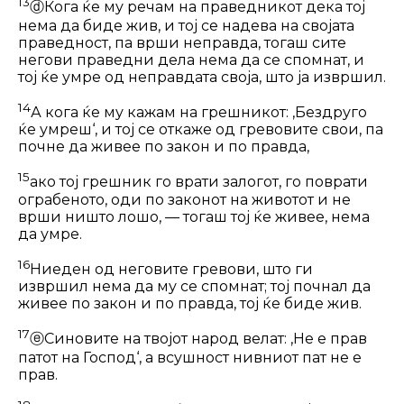
13
ⓓ
Кога ќе му речам на праведникот дека тој
нема да биде жив, и тој се надева на својата
праведност, па врши неправда, тогаш сите
негови праведни дела нема да се спомнат, и
тој ќе умре од неправдата своја, што ја извршил.
14
А кога ќе му кажам на грешникот: ‚Бездруго
ќе умреш‘, и тој се откаже од гревовите свои, па
почне да живее по закон и по правда,
15
ако тој грешник го врати залогот, го поврати
ограбеното, оди по законот на животот и не
врши ништо лошо, — тогаш тој ќе живее, нема
да умре.
16
Ниеден од неговите гревови, што ги
извршил нема да му се спомнат; тој почнал да
живее по закон и по правда, тој ќе биде жив.
17
ⓔ
Синовите на твојот народ велат: ‚Не е прав
патот на Господ‘, а всушност нивниот пат не е
прав.