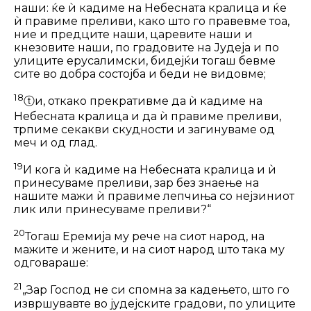
наши: ќе ѝ кадиме на Небес­ната кралица и ќе
ѝ правиме преливи, како што го правевме тоа,
ние и предците наши, царевите наши и
кнезовите наши, по градовите на Јудеја и по
ули­ците ерусалимски, бидејќи тогаш бевме
сите во добра состојба и беди не видов­ме;
18
ⓣ
и, откако прекративме да ѝ кадиме на
Небесната кралица и да ѝ правиме преливи,
трпиме секакви скудности и загинуваме од
меч и од глад.
19
И кога ѝ кадиме на Небесната кра­лица и ѝ
принесуваме преливи, зар без знаење на
нашите мажи ѝ правиме лепчиња со нејзиниот
лик или принесуваме преливи?“
20
Тогаш Еремија му рече на сиот народ, на
мажите и жените, и на сиот народ што така му
одговараше:
21
„Зар Господ не си спомна за ка­дењето, што го
извршувавте во јудеј­ските градови, по улиците