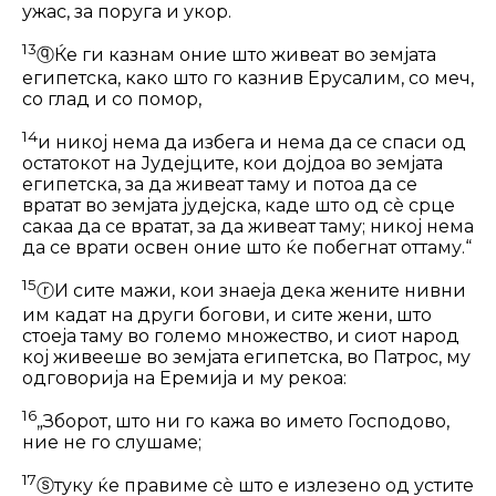
ужас, за поруга и укор.
13
ⓠ
Ќе ги казнам оние што живеат во земјата
египетска, како што го казнив Ерусалим, со меч,
со глад и со помор,
14
и никој нема да избега и нема да се спаси од
остатокот на Јудејците, кои дојдоа во земјата
египетска, за да жи­веат таму и потоа да се
вратат во земјата јудејска, каде што од сѐ срце
сакаа да се вратат, за да живеат таму; никој нема
да се врати освен оние што ќе побегнат оттаму.“
15
ⓡ
И сите мажи, кои знаеја дека же­ните нивни
им кадат на други богови, и сите жени, што
стоеја таму во големо множество, и сиот народ
кој живееше во земјата египетска, во Патрос, му
одговорија на Еремија и му рекоа:
16
„Зборот, што ни го кажа во името Господово,
ние не го слушаме;
17
ⓢ
туку ќе правиме сѐ што е излезено од устите