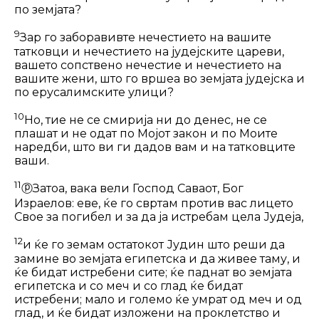
по земјата?
9
Зар го заборавивте нечестието на вашите
татковци и нечестието на јудеј­ските цареви,
вашето сопствено нечес­тие и нечестието на
вашите жени, што го вршеа во земјата јудејска и
по еруса­лимските улици?
10
Но, тие не се смирија ни до денес, не се
плашат и не одат по Мојот закон и по Моите
наредби, што ви ги дадов вам и на татковците
ваши.
11
ⓟ
Затоа, вака вели Господ Саваот, Бог
Израелов: еве, ќе го свртам против вас лицето
Свое за погибел и за да ја истребам цела Јудеја,
12
и ќе го земам остатокот Јудин што реши да
замине во земјата египетска и да живее таму, и
ќе бидат истребени сите; ќе паднат во земјата
египетска и со меч и со глад ќе бидат
истребени; мало и големо ќе умрат од меч и од
глад, и ќе бидат изложени на проклетство и