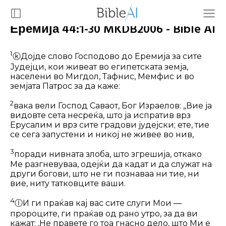
Еремија 44:1-30 MKDB2006 - Bible AI
1
ⓚ
Дојде слово Господово до Еремија за сите
Јудејци, кои живеат во египетската земја,
населени во Мигдол, Тафнис, Мемфис и во
земјата Пат­рос за да каже:
2
вака вели Господ Саваот, Бог Израе­лов: „Вие ја
видовте сета несреќа, што ја испратив врз
Ерусалим и врз сите градови јудејски; ете, тие
се сега запус­тени и никој не живее во нив,
3
поради нивната злоба, што згрешија, откако
Ме разгневуваа, одејќи да кадат и да служат на
други богови, што не ги познаваа ни тие, ни
вие, ниту татков­ците ваши.
4
ⓛ
И ги праќав кај вас сите слуги Мои —
пророците, ги праќав од рано утро, за да ви
кажат: ‚Не правете го тоа гнасно дело, што Ми е