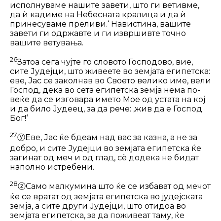
исполнуваме нашите завети, што ги ветивме,
да ѝ кадиме на Небесната кралица и да ѝ
принесуваме преливи.‘ Навистина, вашите
завети ги одржавте и ги извршивте точно
вашите ветувања.
26
Затоа сега чујте го словото Госпо­дово, вие,
сите Јудејци, што живеете во земјата египетска:
еве, Јас се заколнав во Своето велико име, вели
Господ, дека во сета египетска земја нема по­
веќе да се изговара името Мое од устата на кој
и да било Јудеец, за да рече: ‚жив да е Господ
Бог!‘
27
ⓨ
Еве, Јас ќе бдеам над вас за казна, а не за
добро, и сите Јудејци во земјата египетска ќе
загинат од меч и од глад, сѐ додека не бидат
наполно истребени.
28
ⓩ
Само малкумина што ќе се избават од мечот
ќе се вратат од земјата египетска во јудејската
земја, а сите други Јудејци, што отидоа во
земјата египет­ска, за да поживеат таму, ќе