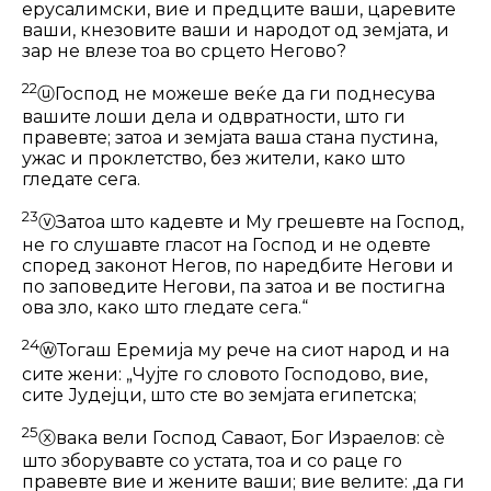
ерусалимски, вие и предците ваши, царевите
ваши, кнезовите ваши и народот од земјата, и
зар не влезе тоа во срцето Не­гово?
22
ⓤ
Господ не можеше веќе да ги поднесува
вашите лоши дела и одвратности, што ги
правевте; затоа и земјата ваша стана пустина,
ужас и проклет­ство, без жители, како што
гледате сега.
23
ⓥ
Затоа што кадевте и Му грешевте на Господ,
не го слушавте гласот на Господ и не одевте
според законот Не­гов, по наредбите Негови и
по запове­дите Негови, па затоа и ве постигна
ова зло, како што гледате сега.“
24
ⓦ
Тогаш Еремија му рече на сиот народ и на
сите жени: „Чујте го словото Господово, вие,
сите Јудејци, што сте во земјата египетска;
25
ⓧ
вака вели Господ Саваот, Бог Изра­елов: сѐ
што зборувавте со устата, тоа и со раце го
правевте вие и жените ваши; вие велите: ‚да ги