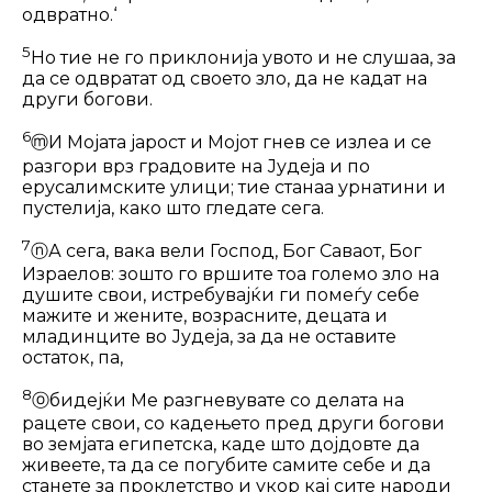
одвратно.‘
5
Но тие не го приклонија увото и не слушаа, за
да се одвратат од своето зло, да не кадат на
други богови.
6
ⓜ
И Мојата јарост и Мојот гнев се излеа и се
разгори врз градовите на Ју­деја и по
ерусалимските улици; тие станаа урнатини и
пустелија, како што гледате сега.
7
ⓝ
А сега, вака вели Господ, Бог Са­ваот, Бог
Израелов: зошто го вршите тоа големо зло на
душите свои, истребувајќи ги помеѓу себе
мажите и жени­те, возрасните, децата и
младинците во Јудеја, за да не оставите
остаток, па,
8
ⓞ
бидејќи Ме разгневувате со делата на
рацете свои, со кадењето пред други богови
во земјата египетска, каде што дојдовте да
живеете, та да се погубите самите себе и да
станете за проклетство и укор кај сите народи