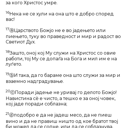
за кого Христос умре.
16
Нека не се хули на она што е добро според
вас!
17
ⓐ
Царството Божјо не е во јадењето или
пиењето, туку во праведност и мир и радост во
Светиот Дух.
18
Зашто, оној кој Му служи на Хрис­тос со овие
работи, тој Му се допаѓа на Бога и мил им е на
луѓето.
19
ⓑ
И така, да го бараме она што служи за мир и
взаемно надградување.
20
ⓒ
Поради јадење не уривај го делото Божјо!
Навистина сѐ е чисто, а тешко е за оној човек,
кој јаде поради соблазна;
21
ⓓ
подобро е да не јадеш месо, да не пиеш
вино и да не правиш ништо од кое братот твој
би можел да се сопне, или да се соблазнува,