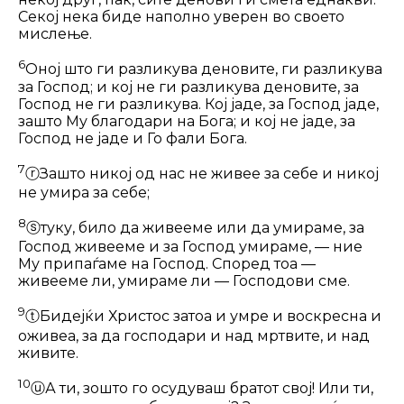
Секој нека биде наполно уве­рен во своето
мислење.
6
Оној што ги разликува деновите, ги разликува
за Господ; и кој не ги разли­кува деновите, за
Господ не ги разликува. Кој јаде, за Господ јаде,
зашто Му благодари на Бога; и кој не јаде, за
Господ не јаде и Го фали Бога.
7
ⓡ
Зашто никој од нас не живее за себе и никој
не умира за себе;
8
ⓢ
туку, било да живееме или да умира­ме, за
Господ живееме и за Господ умираме, — ние
Му припаѓаме на Господ. Според тоа —
живееме ли, умираме ли — Господови сме.
9
ⓣ
Бидејќи Христос затоа и умре и вос­кресна и
оживеа, за да господари и над мртвите, и над
живите.
10
ⓤ
А ти, зошто го осудуваш братот свој! Или ти,