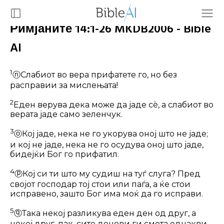
Римјаните 14:1-26 MKDB2006 - Bible
AI
1
ⓝ
Слабиот во вера прифатете го, но без
расправии за мислењата!
2
Еден верува дека може да јаде сѐ, а слабиот во
верата јаде само зеленчук.
3
ⓞ
Кој јаде, нека не го укорува оној што не јаде;
и кој не јаде, нека не го осудува оној што јаде,
бидејќи Бог го прифатил.
4
ⓟ
Кој си ти што му судиш на туѓ слу­га? Пред
својот господар тој стои или паѓа, а ќе стои
исправено, зашто Бог има моќ да го исправи.
5
ⓠ
Така некој разликува еден ден од друг, а
некој друг, пак, сите денови ги смета еднакви.