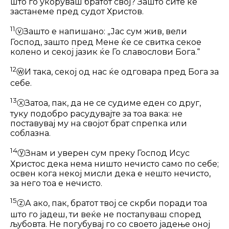
што го укоруваш братот свој? Зашто сите ќе
застанеме пред су­дот Христов.
11
ⓥ
Зашто е напишано: „Јас сум жив, ве­ли
Господ, зашто пред Мене ќе се свитка секое
колено и секој јазик ќе Го славослови Бога.“
12
ⓦ
И така, секој од нас ќе одговара пред Бога за
себе.
13
ⓧ
Затоа, пак, да не се судиме еден со друг,
туку подобро расудувајте за тоа вака: не
поставувај му на својот брат спрепка или
соблазна.
14
ⓨ
Знам и уверен сум преку Господ Исус
Христос дека нема ништо нечисто само по себе;
освен кога некој мисли де­ка е нешто нечисто,
за него тоа е нечис­то.
15
ⓩ
А ако, пак, братот твој се скрби по­ради тоа
што го јадеш, ти веќе не пос­тапуваш според
љубовта. Не погубувај го со своето јадење оној