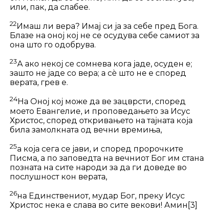
или, пак, да слабее.
22
Имаш ли вера? Имај си ја за себе пред Бога.
Блазе на оној кој не се осудува себе самиот за
она што го одобрува.
23
А ако некој се сомнева кога јаде, осуден е;
зашто не јаде со вера; а сѐ што не е според
верата, грев е.
24
На Оној кој може да ве зацврсти, според
моето Евангелие, и про­по­ве­да­њето за Исус
Христос, според открива­њето на тајната која
била замолкната од вечни времиња,
25
а која сега се јави, и според про­роч­ките
Писма, а по заповедта на вечниот Бог им стана
позната на сите народи за да ги доведе во
послушност кон верата,
26
на Единствениот, мудар Бог, преку Исус
Христос нека е слава во сите ве­ко­ви! Амин
[3]