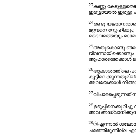
23
കണ്ണു കേടുള്ളതെങ്
ഇരുട്ടായാൽ ഇരുട്ടു
24
രണ്ടു യജമാനന്മാ
മറ്റവനെ സ്നേഹിക്കും
ദൈവത്തെയും മാമോ
25
അതുകൊണ്ടു ഞാൻ നി
ജീവന്നായിക്കൊണ്ടും 
ആഹാരത്തെക്കാൾ ജീ
26
ആകാശത്തിലെ പറവക
കൂട്ടിവെക്കുന്നതുമ
അവയെക്കാൾ നിങ്ങ
27
വിചാരപ്പെടുന്നതി
28
ഉടുപ്പിനെക്കുറിച്
അവ അദ്ധ്വാനിക്കുന്ന
29
ⓑ
എന്നാൽ ശലോമോ
ചമഞ്ഞിരുന്നില്ല എ