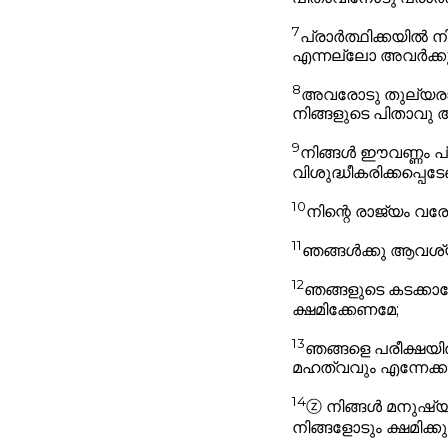
7
പ്രാർത്ഥിക്കയിൽ 
എന്നല്ലോ അവർക്കു 
8
അവരോടു തുല്യരാകര
നിങ്ങളുടെ പിതാവു 
9
നിങ്ങൾ ഈവണ്ണം പ്ര
വിശുദ്ധീകരിക്കപ്പെട
10
നിന്റെ രാജ്യം വര
11
ഞങ്ങൾക്കു ആവശ്
12
ഞങ്ങളുടെ കടക്കാര
ക്ഷമിക്കേണമേ;
13
ഞങ്ങളെ പരീക്ഷയിൽ
മഹത്വവും എന്നേക്ക
14
ⓩ
നിങ്ങൾ മനുഷ്യ
നിങ്ങളോടും ക്ഷമിക്കു