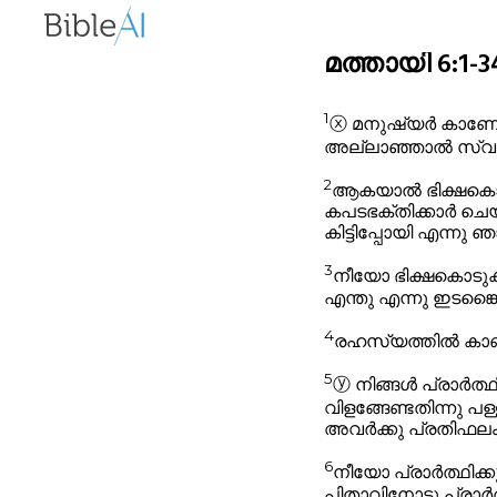
മത്തായി 6:1-34
1
ⓧ
മനുഷ്യർ കാണേണ്ട
അല്ലാഞ്ഞാൽ സ്വർഗ്ഗ
2
ആകയാൽ ഭിക്ഷകൊടുക
കപടഭക്തിക്കാർ ചെയ
കിട്ടിപ്പോയി എന്നു
3
നീയോ ഭിക്ഷകൊടുക്ക
എന്തു എന്നു ഇടങ്
4
രഹസ്യത്തിൽ കാണുന
5
ⓨ
നിങ്ങൾ പ്രാർത്
വിളങ്ങേണ്ടതിന്നു പള
അവർക്കു പ്രതിഫലം ക
6
നീയോ പ്രാർത്ഥിക്
പിതാവിനോടു പ്രാർത