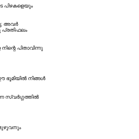
ടെ പിഴകളെയും
തു; അവർ
കു പ്രതിഫലം
ിന്റെ പിതാവിന്നു
ന ഈ ഭൂമിയിൽ നിങ്ങൾ
ന്ന സ്വർഗ്ഗത്തിൽ
 മുഴുവനും