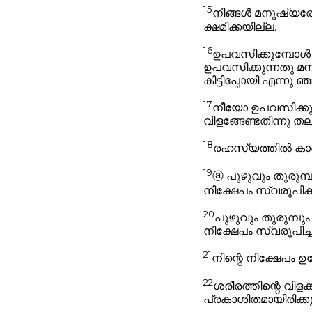
15
നിങ്ങൾ മനുഷ്യരോ
ക്ഷമിക്കയില്ല.
16
ഉപവസിക്കുമ്പോൾ 
ഉപവസിക്കുന്നതു മനു
കിട്ടിപ്പോയി എന്നു
17
നീയോ ഉപവസിക്കുമ
വിളങ്ങേണ്ടതിന്നു ത
18
രഹസ്യത്തിൽ കാണു
19
ⓐ
പുഴുവും തുരുമ്
നിക്ഷേപം സ്വരൂപിക്
20
പുഴുവും തുരുമ്പും
നിക്ഷേപം സ്വരൂപി
21
നിന്റെ നിക്ഷേപം ഉള
22
ശരീരത്തിന്റെ വിളക
പ്രകാശിതമായിരിക്കു