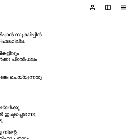
പാൻ സൂക്ഷിപ്പിൻ;
തിഫലമില്ല.
ികളിലും
ർക്കു പ്രതിഫലം
ങ്കൈ ചെയ്യുന്നതു
്യർക്കു
ഇഷ്ടപ്പെടുന്നു;
ു.
നിന്റെ
തിഫലം തരും.