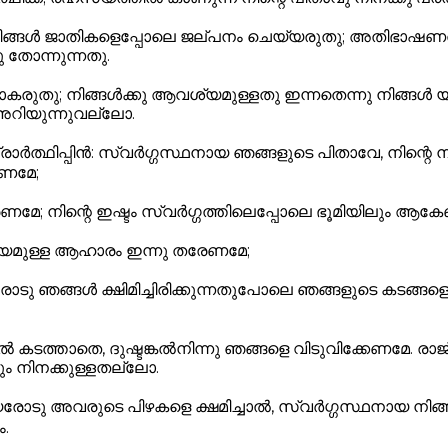
നിങ്ങൾ ജാതികളെപ്പോലെ ജല്പനം ചെയ്യരുതു; അതിഭാഷണത്ത
തോന്നുന്നതു.
ുതു; നിങ്ങൾക്കു ആവശ്യമുള്ളതു ഇന്നതെന്നു നിങ്ങൾ യാച
അറിയുന്നുവല്ലോ.
ാർത്ഥിപ്പിൻ:
സ്വർഗ്ഗസ്ഥനായ ഞങ്ങളുടെ പിതാവേ,
നിന്റെ 
േണമേ;
േണമേ;
നിന്റെ ഇഷ്ടം സ്വർഗ്ഗത്തിലെപ്പോലെ ഭൂമിയിലും ആക
യമുള്ള ആഹാരം ഇന്നു തരേണമേ;
ോടു ഞങ്ങൾ ക്ഷിമിച്ചിരിക്കുന്നതുപോലെ
ഞങ്ങളുടെ കടങ്ങള
 കടത്താതെ, ദുഷ്ടങ്കൽനിന്നു ഞങ്ങളെ വിടുവിക്കേണമേ.
രാജ
ും നിനക്കുള്ളതല്ലോ.
രോടു അവരുടെ പിഴകളെ ക്ഷമിച്ചാൽ, സ്വർഗ്ഗസ്ഥനായ നിങ്
ം.