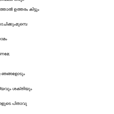
ാൽ ഉത്തരം കിട്ടും
ിക്കുംമുമ്പെ
നാമം
േണമേ;
െ ഞങ്ങളോടും
്യവും ശക്തിയും
ങളുടെ പിതാവു