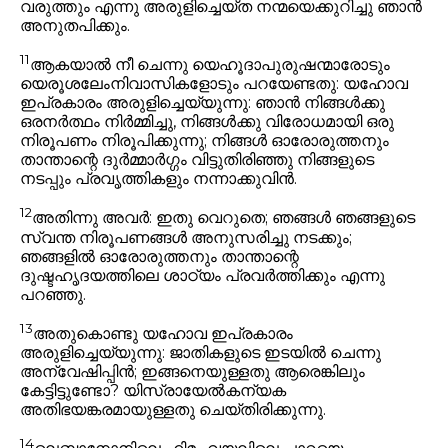
വരുത്തും എന്നു അരുളിച്ചെയ്ത നന്മയെക്കുറിച്ചു ഞാൻ
അനുതപിക്കും.
11
ആകയാൽ നീ ചെന്നു യെഹൂദാപുരുഷന്മാരോടും
യെരൂശലേംനിവാസികളോടും പറയേണ്ടതു: യഹോവ
ഇപ്രകാരം അരുളിച്ചെയ്യുന്നു: ഞാൻ നിങ്ങൾക്കു
ഒരനർത്ഥം നിർമ്മിച്ചു, നിങ്ങൾക്കു വിരോധമായി ഒരു
നിരൂപണം നിരൂപിക്കുന്നു; നിങ്ങൾ ഓരോരുത്തനും
താന്താന്റെ ദുർമ്മാർഗ്ഗം വിട്ടുതിരിഞ്ഞു നിങ്ങളുടെ
നടപ്പും പ്രവൃത്തികളും നന്നാക്കുവിൻ.
12
അതിന്നു അവർ: ഇതു വെറുതെ; ഞങ്ങൾ ഞങ്ങളുടെ
സ്വന്ത നിരൂപണങ്ങൾ അനുസരിച്ചു നടക്കും;
ഞങ്ങളിൽ ഓരോരുത്തനും താന്താന്റെ
ദുഷ്ടഹൃദയത്തിലെ ശാഠ്യം പ്രവർത്തിക്കും എന്നു
പറഞ്ഞു.
13
അതുകൊണ്ടു യഹോവ ഇപ്രകാരം
അരുളിച്ചെയ്യുന്നു: ജാതികളുടെ ഇടയിൽ ചെന്നു
അന്വേഷിപ്പിൻ; ഇങ്ങനെയുള്ളതു ആരെങ്കിലും
കേട്ടിട്ടുണ്ടോ? യിസ്രായേൽകന്യക
അതിഭയങ്കരമായുള്ളതു ചെയ്തിരിക്കുന്നു.
14