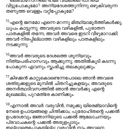
ലെബാനോനിലെ ഹിമം വയലിലെ പാറയെ
വിട്ടുപോകുമോ? അന്യദേശത്തുനിന്നു ഒഴുകിവരുന്ന
തണുത്ത വെള്ളം വറ്റിപ്പോകുമേ?
15
എന്റെ ജനമോ എന്നെ മറന്നു മിത്ഥ്യാമൂർത്തികൾക്കു,
ധൂപം കാട്ടുന്നു; അവരുടെ വഴികളിൽ, പുരാതന
പാതകളിൽ തന്നേ, അവർ അവരെ ഇടറി വീഴുമാറാക്കി;
അവർ നിരപ്പില്ലാത്ത വഴികളിലും പാതകളിലും
നടക്കുന്നു;
16
അവർ അവരുടെ ദേശത്തെ ശൂന്യവും
നിത്യപരിഹാസവും ആക്കുന്നു; അതിൽകൂടി കടന്നു
പോകുന്ന ഏവനും സ്തംഭിച്ചു തലകുലുക്കും.
17
കിഴക്കൻ കാറ്റുകൊണ്ടെന്നപോലെ ഞാൻ അവരെ
ശത്രുക്കളുടെ മുമ്പിൽ ചിതറിച്ചുകളയും; അവരുടെ
അനർത്ഥദിവസത്തിൽ ഞാൻ അവർക്കു എന്റെ
മുഖമല്ല, പുറമത്രേ കാണിക്കും.
18
എന്നാൽ അവർ: വരുവിൻ, നമുക്കു യിരെമ്യാവിന്റെ
നേരെ ഉപായങ്ങളെ ചിന്തിക്കാം; പുരോഹിതന്റെ പക്കൽ
ഉപദേശവും ജ്ഞാനിയുടെ പക്കൽ ആലോചനയും
പ്രവാചകന്റെ പക്കൽ അരുളപ്പാടും
ഇല്ലാതെപോകയില്ല; വരുവിൻ നാം അവനെ