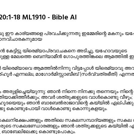
:1-18 ML1910 - Bible AI
ു ഈ കാര്യങ്ങളെ പ്രവചിക്കുന്നതു ഇമ്മേരിന്റെ മകനും
ധാനവിചാരകനുമായ
കേട്ടിട്ടു യിരെമ്യാപ്രവാചകനെ അടിച്ചു, യഹോവയുടെ
ള്ള മേലത്തെ ബെന്യാമീൻ ഗോപുരത്തിങ്കലെ ആമത്തിൽ ഇട്ട
ൂർ യിരെമ്യാവെ ആമത്തിൽനിന്നു വിട്ടപ്പോൾ യിരെമ്യാവു
ഹൂർ എന്നല്ല, മാഗോർമിസ്സാബീബ് (സർവ്വത്രഭീതി) എന്നത
ുളിച്ചെയ്യുന്നു: ഞാൻ നിന്നെ നിനക്കു തന്നെയും നിന്
ഭീതിയാക്കിത്തീർക്കും; അവർ ശത്രുക്കളുടെ വാൾകൊണ്ടു വീഴും;
ഹൂദയെയും ഞാൻ ബാബേൽരാജാവിന്റെ കയ്യിൽ ഏല്പിക്
േക്കു കൊണ്ടുപോയി വാൾകൊണ്ടു കൊന്നുകളയും.
നിക്ഷേപങ്ങളും അതിലെ സകലസമ്പാദ്യങ്ങളും സകല വിശി
മാരുടെ സകലഭണ്ഡാരങ്ങളും ഞാൻ ശത്രുക്കളുടെ കയ്യിൽ ഏ
 ബാബേലിലേക്കു കൊണ്ടുപോകും.