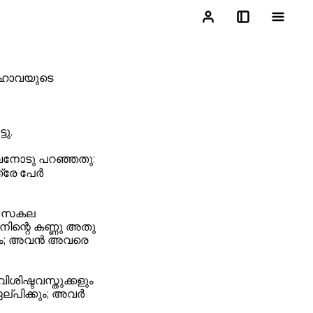
 യഹോവയുടെ
ു.
 അവനോടു പറഞ്ഞതു:
്രേ പേർ
റെ സകല
 നിന്റെ കണ്ണു അതു
കും; അവൻ അവരെ
ഷ്ടവസ്തുക്കളും
ല്പിക്കും; അവർ