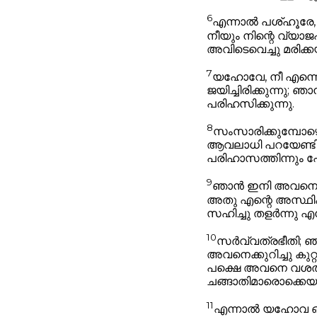
6
എന്നാൽ പശ്ഹൂരേ, ന
നീയും നിന്റെ വ്യാ
അവിടെവെച്ചു മരിക്
7
യഹോവേ, നീ എന്നെ 
ജയിച്ചിരിക്കുന്നു
പരിഹസിക്കുന്നു.
8
സംസാരിക്കുമ്പോഴൊ
ആവലാധി പറയേണ്ടിവ
പരിഹാസത്തിന്നും ഹേ
9
ഞാൻ ഇനി അവനെ ഓർ
അതു എന്റെ അസ്ഥികള
സഹിച്ചു തളർന്നു എ
10
സർവ്വത്രഭീതി; ഞാൻ
അവനെക്കുറിച്ചു കുറ
പക്ഷെ അവനെ വശത്താക
ചങ്ങാതിമാരൊക്കെയു
11
എന്നാൽ യഹോവ ഒര