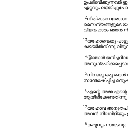
ഉപദ്രവിക്കുന്നവർ 
ഏറ്റവും ലജ്ജിച്ചുപ
12
നീതിമാനെ ശോധനച
സൈന്യങ്ങളുടെ യഹ
വ്യവഹാരം ഞാൻ നിന്ന
13
യഹോവെക്കു പാട്ടു
കയ്യിൽനിന്നു വിടുവിച്
14
ⓑ
ഞാൻ ജനിച്ചദിവസം
അനുഗ്രഹിക്കപ്പെടാതിര
15
നിനക്കു ഒരു മകൻ ജ
സന്തോഷിപ്പിച്ച മനുഷ
16
എന്റെ അമ്മ എന്റ
ആയിരിക്കേണ്ടതിന്
17
യഹോവ അനുതപിക്കാ
അവൻ നിലവിളിയും ഉച
18
കഷ്ടവും സങ്കടവും