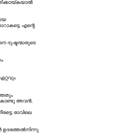
്തിക്കായ്കയാൽ
ായ
ാകട്ടെ; എന്റെ
 ദുഷ്ടന്മാരുടെ
സം
ഏറ്റവും
്ഞതും
കകൊണ്ടു അവൻ,
ട്ടെ; രാവിലെ
ാൻ ഉദരത്തൽനിന്നു