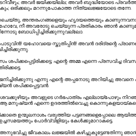
ഇടറിവീഴും; അവർ ജയിക്കയില്ല; അവർ ബുദ്ധിയോടെ പ്രവർത
ോകും; ഒരിക്കലും മറന്നുപോകാത്ത നിത്യലജ്ജയോടെ തന്നേ.
െയ്തു, അന്തരംഗങ്ങളെയും ഹൃദയത്തെയും കാണുന്നവന
ോവേ, നീ അവരോടു ചെയ്യുന്ന പ്രതികാരം ഞാൻ കാണുമാറ
ോടു ബോധിപ്പിച്ചിരിക്കുന്നുവല്ലോ.
പാടുവിൻ! യഹോവയെ സ്തുതിപ്പിൻ! അവൻ ദരിദ്രന്റെ പ്രാണനെ
ചിരിക്കുന്നു.
 ശപിക്കപ്പെട്ടിരിക്കട്ടെ; എന്റെ അമ്മ എന്നെ പ്രസവിച്ച ദിവ
ിക്കട്ടെ.
നിച്ചിരിക്കുന്നു എന്നു എന്റെ അപ്പനോടു അറിയിച്ചു അവനെ 
്യൻ ശപിക്കപ്പെട്ടവൻ.
െ ശവക്കുഴിയും അവളുടെ ഗർഭപാത്രം എല്ലായ്പോഴും നിറഞ
നു ആ മനുഷ്യൻ എന്നെ ഉദരത്തിൽവെച്ചു കൊന്നുകളയായ്
തെ ഉന്മൂലനാശം വരുത്തിയ പട്ടണങ്ങളെപ്പോലെ ആയിത്തീര
്ചസമയത്തും പോർവ്വിളിയും കേൾക്കുമാറാകട്ടെ.
 അനുഭവിച്ചു ജീവകാലം ലജ്ജയിൽ കഴിച്ചുകൂട്ടേണ്ടതിന്നു ഞ