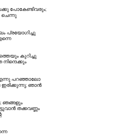
േക്കു പോകേണ്ടിവരും;
 ചെന്നു
ലം പ്രയോഗിച്ചു
എന്നെ
തെയും കുറിച്ചു
ിന്ദെക്കും
എന്നു പറഞ്ഞാലോ
ഇരിക്കുന്നു; ഞാൻ
ൻ; ഞങ്ങളും
്ടുവാൻ തക്കവണ്ണം
െ
്നെ