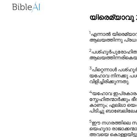
യിരെമ്യാവു 20
1
എന്നാൽ യിരെമ്യാവ
ആലയത്തിന്നു പ്ര
2
പശ്ഹൂർപുരോഹിതൻ 
ആലയത്തിന്നരികെയു
3
പിറ്റെന്നാൾ പശ്ഹ
യഹോവ നിനക്കു പശ്
വിളിച്ചിരിക്കുന്നതു.
4
യഹോവ ഇപ്രകാരം അര
സ്നേഹിതന്മാർക്കും 
കാണും; എല്ലാ യെ
പിടിച്ചു ബാബേലില
5
ഈ നഗരത്തിലെ സകല
യെഹൂദാ രാജാക്കന്
അവയെ കൊള്ളയിട്ടു