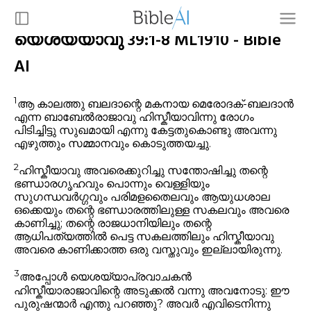
യെശയ്യാവു 39:1-8 ML1910 - Bible
AI
1
ആ കാലത്തു ബലദാന്റെ മകനായ മെരോദക്-ബലദാൻ
എന്ന ബാബേൽരാജാവു ഹിസ്കീയാവിന്നു രോഗം
പിടിച്ചിട്ടു സുഖമായി എന്നു കേട്ടതുകൊണ്ടു അവന്നു
എഴുത്തും സമ്മാനവും കൊടുത്തയച്ചു.
2
ഹിസ്കീയാവു അവരെക്കുറിച്ചു സന്തോഷിച്ചു തന്റെ
ഭണ്ഡാരഗൃഹവും പൊന്നും വെള്ളിയും
സുഗന്ധവർഗ്ഗവും പരിമളതൈലവും ആയുധശാല
ഒക്കെയും തന്റെ ഭണ്ഡാരത്തിലുള്ള സകലവും അവരെ
കാണിച്ചു; തന്റെ രാജധാനിയിലും തന്റെ
ആധിപത്യത്തിൽ പെട്ട സകലത്തിലും ഹിസ്കീയാവു
അവരെ കാണിക്കാത്ത ഒരു വസ്തുവും ഇല്ലായിരുന്നു.
3
അപ്പോൾ യെശയ്യാപ്രവാചകൻ
ഹിസ്കീയാരാജാവിന്റെ അടുക്കൽ വന്നു അവനോടു: ഈ
പുരുഷന്മാർ എന്തു പറഞ്ഞു? അവർ എവിടെനിന്നു