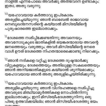
നാളിൽ എന്നപോലെ അവർക്കു അതിവേദന ഉണ്ടാകും;
ഇതാ, അതു വരുന്നു.
10
യഹോവയായ കർത്താവു ഇപ്രകാരം
അരുളിച്ചെയ്യുന്നു: ഞാൻ ബാബേൽ രാജാവായ
നെബൂഖദ്നേസരിന്റെ കയ്യാൽ മിസ്രയീമിന്റെ
പുരുഷാരത്തെ ഇല്ലാതാക്കും.
11
ദേശത്തെ നശിപ്പിക്കേണ്ടതിന്നു അവനെയും
അവനോടുകൂടെ ജാതികളിൽ ഭയങ്കരന്മാരായ അവന്റെ
ജനത്തെയും വരുത്തും; അവർ മിസ്രയീമിന്റെ നേരെ
വാൾ ഊരി ദേശത്തെ നിഹതന്മാരെക്കൊണ്ടു നിറെക്കും.
12
ഞാൻ നദികളെ വറ്റിച്ചു ദേശത്തെ ദുഷ്ടന്മാർക്കു
വിറ്റുകളയും; ദേശത്തെയും അതിലുള്ള സകലത്തെയും
ഞാൻ അന്യജാതികളുടെ കയ്യാൽ ശൂന്യമാക്കും;
യഹോവയായ ഞാൻ അതു അരുളിച്ചെയ്തിരിക്കുന്നു.
13
യഹോവയായ കർത്താവു ഇപ്രകാരം
അരുളിച്ചെയ്യുന്നു: ഞാൻ വിഗ്രഹങ്ങളെ നശിപ്പിച്ചു
അവരുടെ മിത്ഥ്യാമൂർത്തികളെ നോഫിൽനിന്നു
ഇല്ലാതാക്കും; ഇനി മിസ്രയീംദേശത്തുനിന്നു ഒരു
പ്രഭു ഉത്ഭവിക്കയില്ല; ഞാൻ മിസ്രയീംദേശത്തു ഭയം
വരുത്തും.