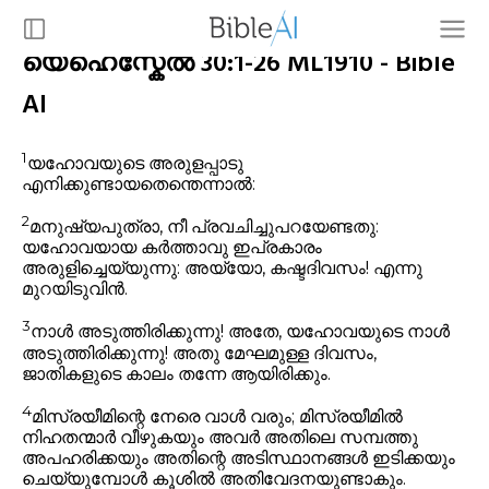
യെഹെസ്കേൽ 30:1-26 ML1910 - Bible
AI
1
യഹോവയുടെ അരുളപ്പാടു
എനിക്കുണ്ടായതെന്തെന്നാൽ:
2
മനുഷ്യപുത്രാ, നീ പ്രവചിച്ചുപറയേണ്ടതു:
യഹോവയായ കർത്താവു ഇപ്രകാരം
അരുളിച്ചെയ്യുന്നു: അയ്യോ, കഷ്ടദിവസം! എന്നു
മുറയിടുവിൻ.
3
നാൾ അടുത്തിരിക്കുന്നു! അതേ, യഹോവയുടെ നാൾ
അടുത്തിരിക്കുന്നു! അതു മേഘമുള്ള ദിവസം,
ജാതികളുടെ കാലം തന്നേ ആയിരിക്കും.
4
മിസ്രയീമിന്റെ നേരെ വാൾ വരും; മിസ്രയീമിൽ
നിഹതന്മാർ വീഴുകയും അവർ അതിലെ സമ്പത്തു
അപഹരിക്കയും അതിന്റെ അടിസ്ഥാനങ്ങൾ ഇടിക്കയും
ചെയ്യുമ്പോൾ കൂശിൽ അതിവേദനയുണ്ടാകും.