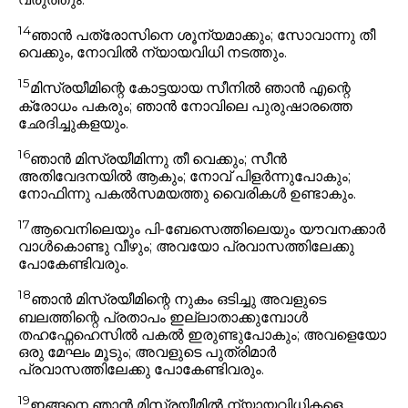
14
ഞാൻ പത്രോസിനെ ശൂന്യമാക്കും; സോവാന്നു തീ
വെക്കും, നോവിൽ ന്യായവിധി നടത്തും.
15
മിസ്രയീമിന്റെ കോട്ടയായ സീനിൽ ഞാൻ എന്റെ
ക്രോധം പകരും; ഞാൻ നോവിലെ പുരുഷാരത്തെ
ഛേദിച്ചുകളയും.
16
ഞാൻ മിസ്രയീമിന്നു തീ വെക്കും; സീൻ
അതിവേദനയിൽ ആകും; നോവ് പിളർന്നുപോകും;
നോഫിന്നു പകൽസമയത്തു വൈരികൾ ഉണ്ടാകും.
17
ആവെനിലെയും പി-ബേസെത്തിലെയും യൗവനക്കാർ
വാൾകൊണ്ടു വീഴും; അവയോ പ്രവാസത്തിലേക്കു
പോകേണ്ടിവരും.
18
ഞാൻ മിസ്രയീമിന്റെ നുകം ഒടിച്ചു അവളുടെ
ബലത്തിന്റെ പ്രതാപം ഇല്ലാതാക്കുമ്പോൾ
തഹഫ്നേഹെസിൽ പകൽ ഇരുണ്ടുപോകും; അവളെയോ
ഒരു മേഘം മൂടും; അവളുടെ പുത്രിമാർ
പ്രവാസത്തിലേക്കു പോകേണ്ടിവരും.
19
ഇങ്ങനെ ഞാൻ മിസ്രയീമിൽ ന്യായവിധികളെ