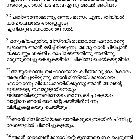
നടത്തും; ഞാൻ യഹോവ എന്നു അവർ അറിയും.
20
പതിനൊന്നാമാണ്ടു, ഒന്നാം മാസം ഏഴാം തിയ്യതി
യഹോവയുടെ അരുളപ്പാടു
എനിക്കുണ്ടായതെന്തെന്നാൽ:
21
മനുഷ്യപുത്രാ, മിസ്രയീംരാജാവായ ഫറവോന്റെ
ഭുജത്തെ ഞാൻ ഒടിച്ചിരിക്കുന്നു; അതു വാൾ പിടിപ്പാൻ
തക്കവണ്ണം ശക്തി പ്രാപിക്കേണ്ടതിന്നു അതിന്നു
മരുന്നുവെച്ചു കെട്ടുകയില്ല, ചികിത്സ ചെയ്കയുമില്ല.
22
അതുകൊണ്ടു യഹോവയായ കർത്താവു ഇപ്രകാരം
അരുളിച്ചെയ്യുന്നു: ഞാൻ മിസ്രയീംരാജാവായ
ഫറവോന്നു വിരോധമായിരിക്കുന്നു; ഞാൻ അവന്റെ
ഭുജങ്ങളെ, ബലമുള്ളതിനെയും
ഒടിഞ്ഞിരിക്കുന്നതിനെയും തന്നേ, ഒടിച്ചുകളയും;
വാളിനെ ഞാൻ അവന്റെ കയ്യിൽനിന്നു
വീഴിച്ചുകളകയും ചെയ്യും.
23
ഞാൻ മിസ്രയീമ്യരെ ജാതികളുടെ ഇടയിൽ ചിന്നിച്ചു
ദേശങ്ങളിൽ ചിതറിച്ചുകളയും.
24
ഞാൻ ബാബേൽരാജാവിന്റെ ഭുജങ്ങളെ ബലപ്പെടുത്തി