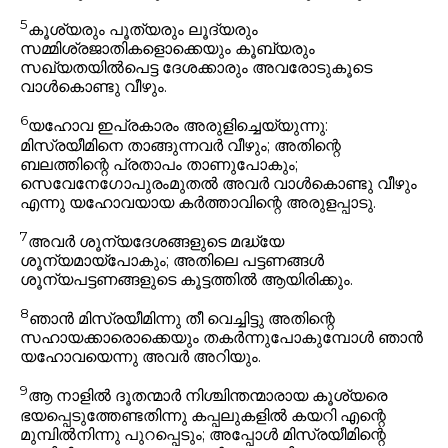
5
കൂശ്യരും പൂത്യരും ലൂദ്യരും
സമ്മിശ്രജാതികളൊക്കെയും കൂബ്യരും
സഖ്യതയിൽപെട്ട ദേശക്കാരും അവരോടുകൂടെ
വാൾകൊണ്ടു വീഴും.
6
യഹോവ ഇപ്രകാരം അരുളിച്ചെയ്യുന്നു:
മിസ്രയീമിനെ താങ്ങുന്നവർ വീഴും; അതിന്റെ
ബലത്തിന്റെ പ്രതാപം താണുപോകും;
സെവേനേഗോപുരംമുതൽ അവർ വാൾകൊണ്ടു വീഴും
എന്നു യഹോവയായ കർത്താവിന്റെ അരുളപ്പാടു.
7
അവർ ശൂന്യദേശങ്ങളുടെ മദ്ധ്യേ
ശൂന്യമായ്പോകും; അതിലെ പട്ടണങ്ങൾ
ശൂന്യപട്ടണങ്ങളുടെ കൂട്ടത്തിൽ ആയിരിക്കും.
8
ഞാൻ മിസ്രയീമിന്നു തീ വെച്ചിട്ടു അതിന്റെ
സഹായക്കാരൊക്കെയും തകർന്നുപോകുമ്പോൾ ഞാൻ
യഹോവയെന്നു അവർ അറിയും.
9
ആ നാളിൽ ദൂതന്മാർ നിശ്ചിന്തന്മാരായ കൂശ്യരെ
ഭയപ്പെടുത്തേണ്ടതിന്നു കപ്പലുകളിൽ കയറി എന്റെ
മുമ്പിൽനിന്നു പുറപ്പെടും; അപ്പോൾ മിസ്രയീമിന്റെ