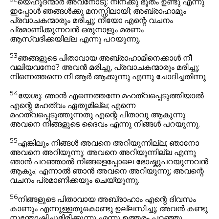
യെഹൂദന്മാർ അവനോടു: നിനക്കു ഭൂതം ഉണ്ടു എന്നു
ഇപ്പോൾ ഞങ്ങൾക്കു മനസ്സിലായി; അബ്രാഹാമും
പ്രവാചകന്മാരും മരിച്ചു; നീയോ എന്റെ വചനം
പ്രമാണിക്കുന്നവൻ ഒരുനാളും മരണം
ആസ്വദിക്കയില്ല എന്നു പറയുന്നു.
53
ഞങ്ങളുടെ പിതാവായ അബ്രാഹാമിനെക്കാൾ നീ
വലിയവനോ? അവൻ മരിച്ചു, പ്രവാചകന്മാരും മരിച്ചു;
നിന്നെത്തന്നെ നീ ആർ ആക്കുന്നു എന്നു ചോദിച്ചതിന്നു
54
യേശു:
ഞാൻ എന്നെത്തന്നേ മഹത്വപ്പെടുത്തിയാൽ
എന്റെ മഹത്വം ഏതുമില്ല; എന്നെ
മഹത്വപ്പെടുത്തുന്നതു എന്റെ പിതാവു ആകുന്നു;
അവനെ നിങ്ങളുടെ ദൈവം എന്നു നിങ്ങൾ പറയുന്നു.
55
എങ്കിലും നിങ്ങൾ അവനെ അറിയുന്നില്ല; ഞാനോ
അവനെ അറിയുന്നു; അവനെ അറിയുന്നില്ല എന്നു
ഞാൻ പറഞ്ഞാൽ നിങ്ങളെപ്പോലെ ഭോഷ്കുപറയുന്നവൻ
ആകും; എന്നാൽ ഞാൻ അവനെ അറിയുന്നു; അവന്റെ
വചനം പ്രമാണിക്കയും ചെയ്യുന്നു.
56
നിങ്ങളുടെ പിതാവായ അബ്രാഹാം എന്റെ ദിവസം
കാണും എന്നുള്ളതുകൊണ്ടു ഉല്ലസിച്ചു; അവൻ കണ്ടു
സന്തോഷിച്ചുമിരിക്കുന്നു
എന്നു ഉത്തരം പറഞ്ഞു.