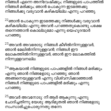
നിങ്ങൾ എന്നെ അന്വേഷിക്കും; നിങ്ങളുടെ പാപത്തിൽ
നിങ്ങൾ മരിക്കും; ഞാൻ പോകുന്ന ഇടത്തേക്കു
നിങ്ങൾക്കു വരുവാൻ കഴികയില്ല
എന്നു പറഞ്ഞു.
22
ഞാൻ പോകുന്ന ഇടത്തേക്കു നിങ്ങൾക്കു വരുവാൻ
കഴികയില്ല
എന്നു അവൻ പറഞ്ഞതുകൊണ്ടു പക്ഷേ
തന്നെത്താൻ കൊല്ലുമോ എന്നു യെഹൂദന്മാർ
പറഞ്ഞു.
23
അവൻ അവരോടു:
നിങ്ങൾ കീഴിൽനിന്നുള്ളവർ,
ഞാൻ മേലിൽനിന്നുള്ളവൻ; നിങ്ങൾ ഈ
ലോകത്തിൽനിന്നുള്ളവർ, ഞാൻ ഈ ലോകത്തിൽ
നിന്നുള്ളവനല്ല.
24
ആകയാൽ നിങ്ങളുടെ പാപങ്ങളിൽ നിങ്ങൾ മരിക്കും
എന്നു ഞാൻ നിങ്ങളോടു പറഞ്ഞു; ഞാൻ
അങ്ങനെയുള്ളവൻ എന്നു വിശ്വസിക്കാഞ്ഞാൽ
നിങ്ങൾ നിങ്ങളുടെ പാപങ്ങളിൽ മരിക്കും
എന്നു
പറഞ്ഞു.
25
അവർ അവനോടു: നീ ആർ ആകുന്നു എന്നു
ചോദിച്ചതിന്നു യേശു:
ആദിമുതൽ ഞാൻ നിങ്ങളോടു
സംസാരിച്ചുപോരുന്നതു തന്നേ.