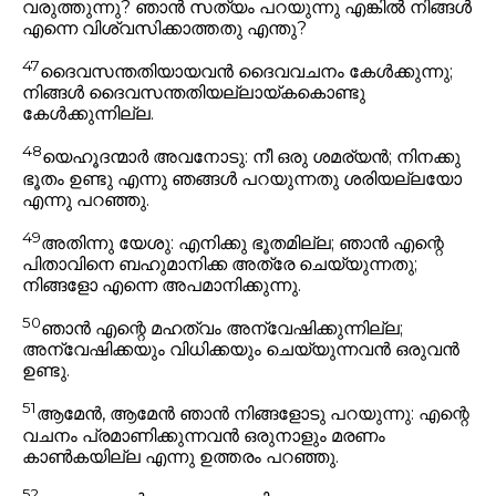
വരുത്തുന്നു? ഞാൻ സത്യം പറയുന്നു എങ്കിൽ നിങ്ങൾ
എന്നെ വിശ്വസിക്കാത്തതു എന്തു?
47
ദൈവസന്തതിയായവൻ ദൈവവചനം കേൾക്കുന്നു;
നിങ്ങൾ ദൈവസന്തതിയല്ലായ്കകൊണ്ടു
കേൾക്കുന്നില്ല.
48
യെഹൂദന്മാർ അവനോടു: നീ ഒരു ശമര്യൻ; നിനക്കു
ഭൂതം ഉണ്ടു എന്നു ഞങ്ങൾ പറയുന്നതു ശരിയല്ലയോ
എന്നു പറഞ്ഞു.
49
അതിന്നു യേശു:
എനിക്കു ഭൂതമില്ല; ഞാൻ എന്റെ
പിതാവിനെ ബഹുമാനിക്ക അത്രേ ചെയ്യുന്നതു;
നിങ്ങളോ എന്നെ അപമാനിക്കുന്നു.
50
ഞാൻ എന്റെ മഹത്വം അന്വേഷിക്കുന്നില്ല;
അന്വേഷിക്കയും വിധിക്കയും ചെയ്യുന്നവൻ ഒരുവൻ
ഉണ്ടു.
51
ആമേൻ, ആമേൻ ഞാൻ നിങ്ങളോടു പറയുന്നു: എന്റെ
വചനം പ്രമാണിക്കുന്നവൻ ഒരുനാളും മരണം
കാൺകയില്ല
എന്നു ഉത്തരം പറഞ്ഞു.
52