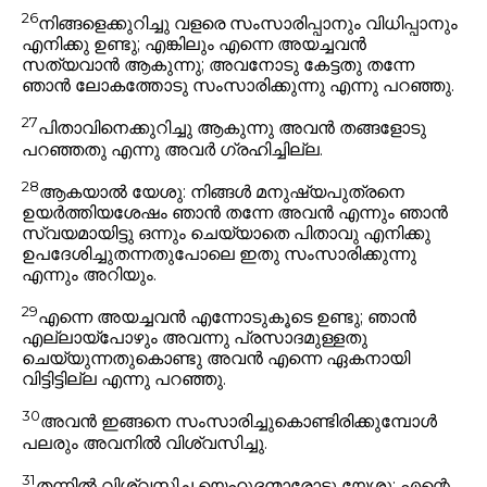
26
നിങ്ങളെക്കുറിച്ചു വളരെ സംസാരിപ്പാനും വിധിപ്പാനും
എനിക്കു ഉണ്ടു; എങ്കിലും എന്നെ അയച്ചവൻ
സത്യവാൻ ആകുന്നു; അവനോടു കേട്ടതു തന്നേ
ഞാൻ ലോകത്തോടു സംസാരിക്കുന്നു
എന്നു പറഞ്ഞു.
27
പിതാവിനെക്കുറിച്ചു ആകുന്നു അവൻ തങ്ങളോടു
പറഞ്ഞതു എന്നു അവർ ഗ്രഹിച്ചില്ല.
28
ആകയാൽ യേശു:
നിങ്ങൾ മനുഷ്യപുത്രനെ
ഉയർത്തിയശേഷം ഞാൻ തന്നേ അവൻ എന്നും ഞാൻ
സ്വയമായിട്ടു ഒന്നും ചെയ്യാതെ പിതാവു എനിക്കു
ഉപദേശിച്ചുതന്നതുപോലെ ഇതു സംസാരിക്കുന്നു
എന്നും അറിയും.
29
എന്നെ അയച്ചവൻ എന്നോടുകൂടെ ഉണ്ടു; ഞാൻ
എല്ലായ്പോഴും അവന്നു പ്രസാദമുള്ളതു
ചെയ്യുന്നതുകൊണ്ടു അവൻ എന്നെ ഏകനായി
വിട്ടിട്ടില്ല
എന്നു പറഞ്ഞു.
30
അവൻ ഇങ്ങനെ സംസാരിച്ചുകൊണ്ടിരിക്കുമ്പോൾ
പലരും അവനിൽ വിശ്വസിച്ചു.
31
തന്നിൽ വിശ്വസിച്ച യെഹൂദന്മാരോടു യേശു:
എന്റെ