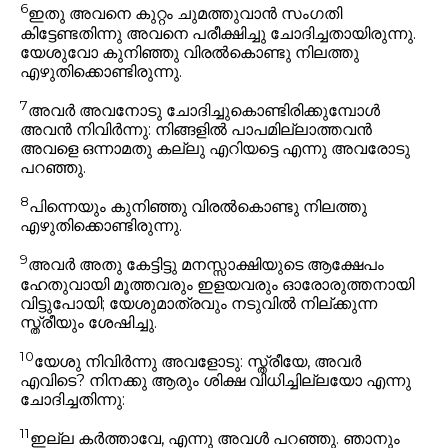
6
ഇതു അവനെ കുറ്റം ചുമത്തുവാൻ സംഗതി
കിട്ടേണ്ടതിന്നു അവനെ പരീക്ഷിച്ചു ചോദിച്ചതായിരുന്നു.
യേശുവോ കുനിഞ്ഞു വിരൽകൊണ്ടു നിലത്തു
എഴുതിക്കൊണ്ടിരുന്നു.
7
അവർ അവനോടു ചോദിച്ചുകൊണ്ടിരിക്കുമ്പോൾ
അവൻ നിവിർന്നു:
നിങ്ങളിൽ പാപമില്ലാത്തവൻ
അവളെ ഒന്നാമതു കല്ലു എറിയട്ടെ
എന്നു അവരോടു
പറഞ്ഞു.
8
പിന്നെയും കുനിഞ്ഞു വിരൽകൊണ്ടു നിലത്തു
എഴുതിക്കൊണ്ടിരുന്നു.
9
അവർ അതു കേട്ടിട്ടു മനസ്സാക്ഷിയുടെ ആക്ഷേപം
ഹേതുവായി മൂത്തവരും ഇളയവരും ഓരോരുത്തനായി
വിട്ടുപോയി; യേശുമാത്രവും നടുവിൽ നില്ക്കുന്ന
സ്ത്രീയും ശേഷിച്ചു.
10
യേശു നിവിർന്നു അവളോടു:
സ്ത്രീയേ, അവർ
എവിടെ? നിനക്കു ആരും ശിക്ഷ വിധിച്ചില്ലയോ
എന്നു
ചോദിച്ചതിന്നു:
11
ഇല്ല കർത്താവേ, എന്നു അവൾ പറഞ്ഞു.
ഞാനും