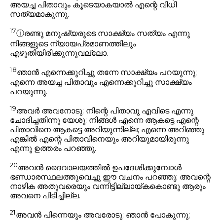
അയച്ച പിതാവും കൂടെയാകയാൽ എന്റെ വിധി
സത്യമാകുന്നു.
17
ⓘ
രണ്ടു മനുഷ്യരുടെ സാക്ഷ്യം സത്യം എന്നു
നിങ്ങളുടെ ന്യായപ്രമാണത്തിലും
എഴുതിയിരിക്കുന്നുവല്ലോ.
18
ഞാൻ എന്നെക്കുറിച്ചു തന്നേ സാക്ഷ്യം പറയുന്നു;
എന്നെ അയച്ച പിതാവും എന്നെക്കുറിച്ചു സാക്ഷ്യം
പറയുന്നു.
19
അവർ അവനോടു: നിന്റെ പിതാവു എവിടെ എന്നു
ചോദിച്ചതിന്നു യേശു:
നിങ്ങൾ എന്നെ ആകട്ടെ എന്റെ
പിതാവിനെ ആകട്ടെ അറിയുന്നില്ല; എന്നെ അറിഞ്ഞു
എങ്കിൽ എന്റെ പിതാവിനെയും അറിയുമായിരുന്നു
എന്നു ഉത്തരം പറഞ്ഞു.
20
അവൻ ദൈവാലയത്തിൽ ഉപദേശിക്കുമ്പോൾ
ഭണ്ഡാരസ്ഥലത്തുവെച്ചു ഈ വചനം പറഞ്ഞു; അവന്റെ
നാഴിക അതുവരെയും വന്നിട്ടില്ലായ്കകൊണ്ടു ആരും
അവനെ പിടിച്ചില്ല.
21
അവൻ പിന്നെയും അവരോടു:
ഞാൻ പോകുന്നു;