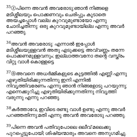
35
ⓩ
പിന്നെ അവൻ അവരോടു:
ഞാൻ നിങ്ങളെ
മടിശ്ശീലയും പൊക്കണവും ചെരിപ്പും കൂടാതെ
അയച്ചപ്പോൾ വല്ല കുറവുമുണ്ടായോ എന്നു
ചോദിച്ചതിന്നു:
ഒരു കുറവുമുണ്ടായില്ല എന്നു അവർ
പറഞ്ഞു.
36
അവൻ അവരോടു:
എന്നാൽ ഇപ്പോൾ
മടിശ്ശീലയുള്ളവൻ അതു എടുക്കട്ടെ; അവ്വണ്ണം തന്നേ
പൊക്കണമുള്ളവനും; ഇല്ലാത്തവനോ തന്റെ വസ്ത്രം
വിറ്റു വാൾ കൊള്ളട്ടെ.
37
ⓐ
അവനെ അധർമ്മികളുടെ കൂട്ടത്തിൽ എണ്ണി എന്നു
എഴുതിയിരിക്കുന്നതിന്നു ഇനി എന്നിൽ
നിവൃത്തിവരേണം എന്നു ഞാൻ നിങ്ങളോടു പറയുന്നു;
എന്നെക്കുറിച്ചു എഴുതിയിരിക്കുന്നതിന്നു നിവൃത്തി
വരുന്നു
എന്നു പറഞ്ഞു.
38
കർത്താവേ, ഇവിടെ രണ്ടു വാൾ ഉണ്ടു എന്നു അവർ
പറഞ്ഞതിന്നു:
മതി
എന്നു അവൻ അവരോടു പറഞ്ഞു.
39
പിന്നെ അവൻ പതിവുപോലെ ഒലീവ് മലെക്കു
പുറപ്പെട്ടുപോയി; ശിഷ്യന്മാരും അവനെ അനുഗമിച്ചു.