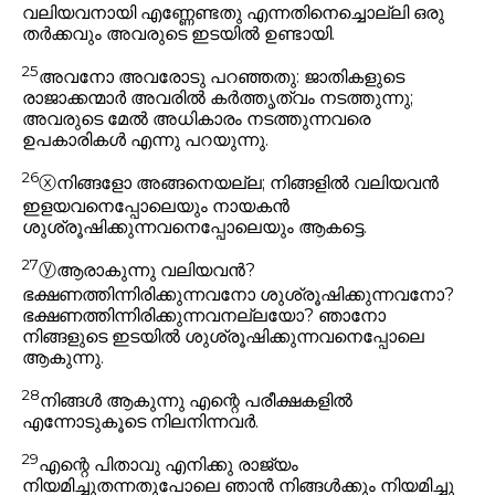
വലിയവനായി എണ്ണേണ്ടതു എന്നതിനെച്ചൊല്ലി ഒരു
തർക്കവും അവരുടെ ഇടയിൽ ഉണ്ടായി.
25
അവനോ അവരോടു പറഞ്ഞതു:
ജാതികളുടെ
രാജാക്കന്മാർ അവരിൽ കർത്തൃത്വം നടത്തുന്നു;
അവരുടെ മേൽ അധികാരം നടത്തുന്നവരെ
ഉപകാരികൾ എന്നു പറയുന്നു.
26
ⓧ
നിങ്ങളോ അങ്ങനെയല്ല; നിങ്ങളിൽ വലിയവൻ
ഇളയവനെപ്പോലെയും നായകൻ
ശുശ്രൂഷിക്കുന്നവനെപ്പോലെയും ആകട്ടെ.
27
ⓨ
ആരാകുന്നു വലിയവൻ?
ഭക്ഷണത്തിന്നിരിക്കുന്നവനോ ശുശ്രൂഷിക്കുന്നവനോ?
ഭക്ഷണത്തിന്നിരിക്കുന്നവനല്ലയോ? ഞാനോ
നിങ്ങളുടെ ഇടയിൽ ശുശ്രൂഷിക്കുന്നവനെപ്പോലെ
ആകുന്നു.
28
നിങ്ങൾ ആകുന്നു എന്റെ പരീക്ഷകളിൽ
എന്നോടുകൂടെ നിലനിന്നവർ.
29
എന്റെ പിതാവു എനിക്കു രാജ്യം
നിയമിച്ചുതന്നതുപോലെ ഞാൻ നിങ്ങൾക്കും നിയമിച്ചു