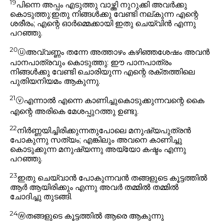
19
പിന്നെ അപ്പം എടുത്തു വാഴ്ത്തി നുറുക്കി അവർക്കു
കൊടുത്തു:
ഇതു നിങ്ങൾക്കു വേണ്ടി നല്കുന്ന എന്റെ
ശരീരം; എന്റെ ഓർമ്മെക്കായി ഇതു ചെയ്‌വിൻ
എന്നു
പറഞ്ഞു.
20
ⓤ
അവ്വണ്ണം തന്നേ അത്താഴം കഴിഞ്ഞശേഷം അവൻ
പാനപാത്രവും കൊടുത്തു:
ഈ പാനപാത്രം
നിങ്ങൾക്കു വേണ്ടി ചൊരിയുന്ന എന്റെ രക്തത്തിലെ
പുതിയനിയമം ആകുന്നു.
21
ⓥ
എന്നാൽ എന്നെ കാണിച്ചുകൊടുക്കുന്നവന്റെ കൈ
എന്റെ അരികെ മേശപ്പുറത്തു ഉണ്ടു.
22
നിർണ്ണയിച്ചിരിക്കുന്നതുപോലെ മനുഷ്യപുത്രൻ
പോകുന്നു സത്യം; എങ്കിലും അവനെ കാണിച്ചു
കൊടുക്കുന്ന മനുഷ്യന്നു അയ്യോ കഷ്ടം എന്നു
പറഞ്ഞു.
23
ഇതു ചെയ്‌വാൻ പോകുന്നവൻ തങ്ങളുടെ കൂട്ടത്തിൽ
ആർ ആയിരിക്കും എന്നു അവർ തമ്മിൽ തമ്മിൽ
ചോദിച്ചു തുടങ്ങി.
24
ⓦ
തങ്ങളുടെ കൂട്ടത്തിൽ ആരെ ആകുന്നു