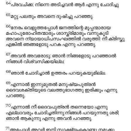
64
പ്രവചിക്ക; നിന്നെ അടിച്ചവൻ ആർ എന്നു ചോദിച്ചു
65
മറ്റു പലതും അവനെ ദുഷിച്ചു പറഞ്ഞു.
66
നേരം വെളുത്തപ്പോൾ ജനത്തിന്റെ മൂപ്പന്മാരായ
മഹാപുരോഹിതന്മാരും ശാസ്ത്രിമാരും വന്നുകൂടി
അവനെ ന്യായാധിപസംഘത്തിൽ വരുത്തി: നീ ക്രിസ്തു
എങ്കിൽ ഞങ്ങളോടു പറക എന്നു പറഞ്ഞു.
67
അവൻ അവരോടു:
ഞാൻ നിങ്ങളോടു പറഞ്ഞാൽ
നിങ്ങൾ വിശ്വസിക്കയില്ല;
68
ഞാൻ ചോദിച്ചാൽ ഉത്തരം പറയുകയുമില്ല.
69
എന്നാൽ ഇന്നുമുതൽ മനുഷ്യപുത്രൻ
ദൈവശക്തിയുടെ വലത്തുഭാഗത്തു ഇരിക്കും എന്നു
പറഞ്ഞു.
70
എന്നാൽ നീ ദൈവപുത്രൻ തന്നെയോ എന്നു
എല്ലാവരും ചോദിച്ചതിന്നു:
നിങ്ങൾ പറയുന്നതു ശരി;
ഞാൻ ആകുന്നു
എന്നു അവൻ പറഞ്ഞു.
71
അപ്പോൾ അവർ ഇനി സാക്ഷ്യംകൊണ്ടു നമുക്കു