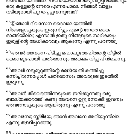
ദൈവാലയത്തിലെ പടനായകന്മാരോടും മൂപ്പന്മാരോടും:
ഒരു കള്ളന്റെ നേരെ എന്നപോലെ നിങ്ങൾ വാളും
വടിയുമായി പുറപ്പെട്ടുവന്നുവോ?
53
ⓑ
ഞാൻ ദിവസേന ദൈവാലയത്തിൽ
നിങ്ങളോടുകൂടെ ഇരുന്നിട്ടും എന്റെ നേരെ കൈ
ഓങ്ങിയില്ല; എന്നാൽ ഇതു നിങ്ങളുടെ നാഴികയും
ഇരുളിന്റെ അധികാരവും ആകുന്നു
എന്നു പറഞ്ഞു.
54
അവർ അവനെ പിടിച്ചു മഹാപുരോഹിതന്റെ വീട്ടിൽ
കൊണ്ടുപോയി; പത്രൊസും അകലം വിട്ടു പിൻചെന്നു.
55
അവർ നടുമുറ്റത്തിന്റെ മദ്ധ്യേ തീ കത്തിച്ചു
ഒന്നിച്ചിരുന്നപ്പോൾ പത്രൊസും അവരുടെ ഇടയിൽ
ഇരുന്നു.
56
അവൻ തീവെട്ടത്തിന്നടുക്കെ ഇരിക്കുന്നതു ഒരു
ബാല്യക്കാരത്തി കണ്ടു അവനെ ഉറ്റു നോക്കി: ഇവനും
അവനോടുകൂടെ ആയിരുന്നു എന്നു പറഞ്ഞു.
57
അവനോ; സ്ത്രീയേ, ഞാൻ അവനെ അറിയുന്നില്ല
എന്നു തള്ളിപ്പറഞ്ഞു.
58