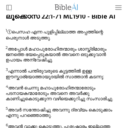
ലൂക്കൊസ് 22:1-71 ML1910 - Bible AI
1
ⓣ
പെസഹ എന്ന പുളിപ്പില്ലാത്ത അപ്പത്തിന്റെ
പെരുനാൾ അടുത്തു.
2
അപ്പോൾ മഹാപുരോഹിതന്മാരും ശാസ്ത്രിമാരും
ജനത്തെ ഭയപ്പെടുകയാൽ അവനെ ഒടുക്കുവാൻ
ഉപായം അന്വേഷിച്ചു.
3
എന്നാൽ പന്തിരുവരുടെ കൂട്ടത്തിൽ ഉള്ള
ഈസ്കാര്യോത്തായൂദയിൽ സാത്താൻ കടന്നു:
4
അവൻ ചെന്നു മഹാപുരോഹിതന്മാരോടും
പടനായകന്മാരോടും അവനെ അവർക്കു
കാണിച്ചുകൊടുക്കുന്ന വഴിയെക്കുറിച്ചു സംസാരിച്ചു.
5
അവർ സന്തോഷിച്ചു അവന്നു ദ്രവ്യം കൊടുക്കാം
എന്നു പറഞ്ഞൊത്തു.
6
അവൻ വാക്കു കൊടുത്തു, പുരുഷാരം ഇല്ലാത്ത