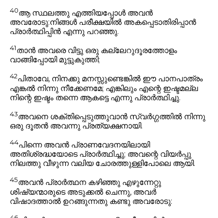
40
ആ സ്ഥലത്തു എത്തിയപ്പോൾ അവൻ
അവരോടു:
നിങ്ങൾ പരീക്ഷയിൽ അകപ്പെടാതിരിപ്പാൻ
പ്രാർത്ഥിപ്പിൻ എന്നു പറഞ്ഞു.
41
താൻ അവരെ വിട്ടു ഒരു കല്ലേറുദൂരത്തോളം
വാങ്ങിപ്പോയി മുട്ടുകുത്തി;
42
പിതാവേ, നിനക്കു മനസ്സുണ്ടെങ്കിൽ ഈ പാനപാത്രം
എങ്കൽ നിന്നു നീക്കേണമേ; എങ്കിലും എന്റെ ഇഷ്ടമല്ല
നിന്റെ ഇഷ്ടം തന്നെ ആകട്ടെ
എന്നു പ്രാർത്ഥിച്ചു.
43
അവനെ ശക്തിപ്പെടുത്തുവാൻ സ്വർഗ്ഗത്തിൽ നിന്നു
ഒരു ദൂതൻ അവന്നു പ്രത്യക്ഷനായി.
44
പിന്നെ അവൻ പ്രാണവേദനയിലായി
അതിശ്രദ്ധയോടെ പ്രാർത്ഥിച്ചു; അവന്റെ വിയർപ്പു
നിലത്തു വീഴുന്ന വലിയ ചോരത്തുള്ളിപോലെ ആയി.
45
അവൻ പ്രാർത്ഥന കഴിഞ്ഞു എഴുന്നേറ്റു
ശിഷ്യന്മാരുടെ അടുക്കൽ ചെന്നു, അവർ
വിഷാദത്താൽ ഉറങ്ങുന്നതു കണ്ടു അവരോടു:
46