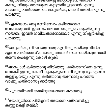
കുറഞ്ഞോന്നു കഴിഞ്ഞിട്ടു മറ്റൊരുവൻ അവനെ
കണ്ടു: നീയും അവരുടെ കൂട്ടത്തിലുള്ളവൻ എന്നു
പറഞ്ഞു; പത്രൊസോ: മനുഷ്യാ, ഞാൻ അല്ല എന്നു
പറഞ്ഞു.
59
ഏകദേശം ഒരു മണി നേരം കഴിഞ്ഞാറെ
വേറൊരുവൻ: ഇവനും അവനോടുകൂടെ ആയിരുന്നു
സത്യം; ഇവൻ ഗലീലക്കാരനല്ലോ എന്നു നിഷ്കർഷിച്ചു
പറഞ്ഞു.
60
മനുഷ്യാ, നീ പറയുന്നതു എനിക്കു തിരിയുന്നില്ല
എന്നു പത്രൊസ് പറഞ്ഞു. അവൻ സംസാരിക്കുമ്പോൾ
തന്നേ പെട്ടെന്നു കോഴി കൂകി.
61
അപ്പോൾ കർത്താവു തിരിഞ്ഞു പത്രൊസിനെ ഒന്നു
നോക്കി: ഇന്നു കോഴി കൂകുംമുമ്പെ നീ മൂന്നുവട്ടം എന്നെ
തള്ളിപ്പറയും എന്നു കർത്താവു തന്നോടു പറഞ്ഞ
വാക്കു പത്രൊസു ഓർത്തു
62
പുറത്തിറങ്ങി അതിദുഃഖത്തോട കരഞ്ഞു.
63
യേശുവിനെ പിടിച്ചവർ അവനെ പരിഹസിച്ചു
കണ്ണുകെട്ടി തല്ലി: