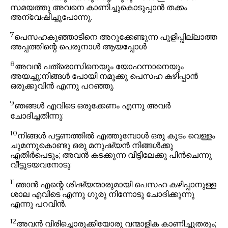
സമയത്തു അവനെ കാണിച്ചുകൊടുപ്പാൻ തക്കം
അന്വേഷിച്ചുപോന്നു.
7
പെസഹകുഞ്ഞാടിനെ അറുക്കേണ്ടുന്ന പുളിപ്പില്ലാത്ത
അപ്പത്തിന്റെ പെരുനാൾ ആയപ്പോൾ
8
അവൻ പത്രൊസിനെയും യോഹന്നാനെയും
അയച്ചു:
നിങ്ങൾ പോയി നമുക്കു പെസഹ കഴിപ്പാൻ
ഒരുക്കുവിൻ
എന്നു പറഞ്ഞു.
9
ഞങ്ങൾ എവിടെ ഒരുക്കേണം എന്നു അവർ
ചോദിച്ചതിന്നു:
10
നിങ്ങൾ പട്ടണത്തിൽ എത്തുമ്പോൾ ഒരു കുടം വെള്ളം
ചുമന്നുകൊണ്ടു ഒരു മനുഷ്യൻ നിങ്ങൾക്കു
എതിർപെടും; അവൻ കടക്കുന്ന വീട്ടിലേക്കു പിൻചെന്നു
വീട്ടുടയവനോടു:
11
ഞാൻ എന്റെ ശിഷ്യന്മാരുമായി പെസഹ കഴിപ്പാനുള്ള
ശാല എവിടെ എന്നു ഗുരു നിന്നോടു ചോദിക്കുന്നു
എന്നു പറവിൻ.
12
അവൻ വിരിച്ചൊരുക്കിയോരു വന്മാളിക കാണിച്ചുതരും;