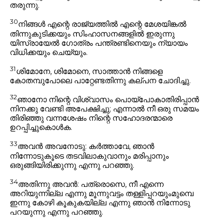
തരുന്നു.
30
നിങ്ങൾ എന്റെ രാജ്യത്തിൽ എന്റെ മേശയിങ്കൽ
തിന്നുകുടിക്കയും സിംഹാസനങ്ങളിൽ ഇരുന്നു
യിസ്രായേൽ ഗോത്രം പന്ത്രണ്ടിനെയും ന്യായം
വിധിക്കയും ചെയ്യും.
31
ശിമോനേ, ശിമോനെ, സാത്താൻ നിങ്ങളെ
കോതമ്പുപോലെ പാറ്റേണ്ടതിന്നു കല്പന ചോദിച്ചു.
32
ഞാനോ നിന്റെ വിശ്വാസം പൊയ്പോകാതിരിപ്പാൻ
നിനക്കു വേണ്ടി അപേക്ഷിച്ചു; എന്നാൽ നീ ഒരു സമയം
തിരിഞ്ഞു വന്നശേഷം നിന്റെ സഹോദരന്മാരെ
ഉറപ്പിച്ചുകൊൾക.
33
അവൻ അവനോടു: കർത്താവേ, ഞാൻ
നിന്നോടുകൂടെ തടവിലാകുവാനും മരിപ്പാനും
ഒരുങ്ങിയിരിക്കുന്നു എന്നു പറഞ്ഞു.
34
അതിന്നു അവൻ:
പത്രൊസെ, നീ എന്നെ
അറിയുന്നില്ല എന്നു മൂന്നുവട്ടം തള്ളിപ്പറയുംമുമ്പെ
ഇന്നു കോഴി കൂകുകയില്ല എന്നു ഞാൻ നിന്നോടു
പറയുന്നു
എന്നു പറഞ്ഞു.