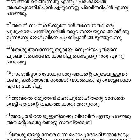
നിങ്ങൾ ഉറങ്ങുന്നതു എന്തു? പരീക്ഷയിൽ
അകപ്പെടാതിരിപ്പാൻ എഴുന്നേറ്റു പ്രാർത്ഥിപ്പിൻ
എന്നു
പറഞ്ഞു.
47
അവൻ സംസാരിക്കുമ്പോൾ തന്നേ ഇതാ, ഒരു
പുരുഷാരം; പന്തിരുവരിൽ ഒരുവനായ യൂദാ അവർക്കു
മുന്നടന്നു യേശുവിനെ ചുംബിപ്പാൻ അടുത്തുവന്നു.
48
യേശു അവനോടു:
യൂദയേ, മനുഷ്യപുത്രനെ
ചുംബനംകൊണ്ടോ കാണിച്ചുകൊടുക്കുന്നതു
എന്നു
പറഞ്ഞു.
49
സംഭവിപ്പാൻ പോകുന്നതു അവന്റെ കൂടെയുള്ളവർ
കണ്ടു: കർത്താവേ, ഞങ്ങൾ വാൾകൊണ്ടു വെട്ടേണമോ
എന്നു ചോദിച്ചു.
50
അവരിൽ ഒരുത്തൻ മഹാപുരോഹിതന്റെ ദാസനെ
വെട്ടി അവന്റെ വലത്തെ കാതു അറുത്തു.
51
അപ്പോൾ യേശു;
ഇത്രെക്കു വിടുവിൻ
എന്നു പറഞ്ഞു
അവന്റെ കാതു തൊട്ടു സൗഖ്യമാക്കി.
52
യേശു തന്റെ നേരെ വന്ന മഹാപുരോഹിതന്മാരോടും