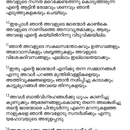
അവളുടെ നഗ്നത മറെക്കേണ്ടതിന്നു കൊടുത്തിരുന്ന
എന്റെ ആട്ടിൻ രോമവും ശണവും ഞാൻ
എടുത്തുകളകയും ചെയ്യും.
10
ഇപ്പോൾ ഞാൻ അവളുടെ ജാരന്മാർ കാൺകെ
അവളുടെ നാണിടത്തെ അനാവൃതമാക്കും; ആരും
അവളെ എന്റെ കയ്യിൽനിന്നു വിടുവിക്കയില്ല.
11
ഞാൻ അവളുടെ സകലസന്തോഷവും ഉത്സവങ്ങളും
അമാവാസികളും ശബ്ബത്തുകളും അവളുടെ
വിശേഷദിവസങ്ങളും എല്ലാം ഇല്ലാതെയാക്കും.
12
ഇതു എന്റെ ജാരന്മാർ എനിക്കു തന്ന സമ്മാനങ്ങൾ
എന്നു അവൾ പറഞ്ഞ മുന്തിരിവള്ളികളെയും
അത്തിവൃക്ഷങ്ങളെയും ഞാൻ നശിപ്പിച്ചു കാടാക്കും;
കാട്ടുമൃഗങ്ങൾ അവയെ തിന്നുകളയും.
13
അവൾ ബാൽവിഗ്രഹങ്ങൾക്കു ധൂപം കാണിച്ചു
കുണുക്കും ആഭരണങ്ങളുംകൊണ്ടു തന്നെ അലങ്കരിച്ചു
തന്റെ ജാരന്മാരെ പിന്തുടർന്നു എന്നെ മറന്നുകളഞ്ഞ
നാളുകളെ ഞാൻ അവളോടു സന്ദർശിക്കും എന്നു
യഹോവയുടെ അരുളപ്പാടു.
14