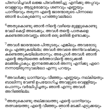
പ്രസവിച്ചവൾ ലജ്ജ പ്രവർത്തിച്ചു; എനിക്കു അപ്പവും
വെള്ളവും ആട്ടുരോമവും ശണവും എണ്ണയും
പാനീയവും തരുന്ന എന്റെ ജാരന്മാരുടെ പിന്നാലെ
ഞാൻ പോകുമെന്നു പറഞ്ഞുവല്ലോ.
6
അതുകൊണ്ടു ഞാൻ നിന്റെ വഴിയെ മുള്ളുകൊണ്ടു
വേലി കെട്ടി അടെക്കും; അവൾ തന്റെ പാതകളെ
കണ്ടെത്താതവണ്ണം ഞാൻ ഒരു മതിൽ ഉണ്ടാക്കും.
7
അവൾ ജാരന്മാരെ പിന്തുടരും; എങ്കിലും അവരോടു
ഒപ്പം എത്തുകയില്ല; അവൾ അവരെ അന്വേഷിക്കും,
കണ്ടെത്തുകയില്ലതാനും; അപ്പോൾ അവൾ: ഞാൻ
എന്റെ ആദ്യത്തെ ഭർത്താവിന്റെ അടുക്കൽ
മടങ്ങിപ്പോകും; ഇന്നത്തേക്കാൾ അന്നു എനിക്കു ഏറെ
നന്നായിരുന്നുവല്ലോ എന്നു പറയും.
8
അവൾക്കു ധാന്യവും വീഞ്ഞും എണ്ണയും നല്കിയതും
ബാലിന്നു വേണ്ടി ഉപയോഗിച്ച അവളുടെ വെള്ളിയും
പൊന്നും വർദ്ധിപ്പിച്ചതും ഞാൻ എന്നു അവൾ
അറിഞ്ഞില്ല.
9
അതുകൊണ്ടു തല്ക്കാലത്തു എന്റെ ധാന്യവും
തത്സമയത്തു എന്റെ വീഞ്ഞും ഞാൻ മടക്കി എടുക്കയും