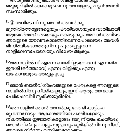
അതുകൊണ്ടു ഞാൻ അവളെ വശീകരിച്ചു
മരുഭൂമിയിൽ കൊണ്ടുചെന്നു അവളോടു ഹൃദ്യമായി
സംസാരിക്കും.
15
ⓓ
അവിടെ നിന്നു ഞാൻ അവൾക്കു
മുന്തിരിത്തോട്ടങ്ങളെയും പ്രത്യാശയുടെ വാതിലായി
ആഖോർതാഴ്‌വരയെയും കൊടുക്കും; അവൾ അവിടെ
അവളുടെ യൗവനകാലത്തിലെന്നപോലെയും അവൾ
മിസ്രയീംദേശത്തുനിന്നു പുറപ്പെട്ടുവന്ന
നാളിലെന്നപോലെയും വിധേയ ആകും.
16
അന്നാളിൽ നീ എന്നെ ബാലീ (ഉടയവനേ) എന്നല്ല
ഈശീ (ഭർത്താവേ) എന്നു വിളിക്കും എന്നു
യഹോവയുടെ അരുളപ്പാടു.
17
ഞാൻ ബാൽവിഗ്രഹങ്ങളുടെ പേരുകളെ അവളുടെ
വായിൽനിന്നു നീക്കിക്കളയും; ഇനി ആരും അവയെ
പേർചൊല്ലി സ്മരിക്കയുമില്ല.
18
അന്നാളിൽ ഞാൻ അവർക്കു വേണ്ടി കാട്ടിലെ
മൃഗങ്ങളോടും ആകാശത്തിലെ പക്ഷികളോടും
നിലത്തിലെ ഇഴജാതികളോടും ഒരു നിയമം ചെയ്യും;
ഞാൻ വില്ലും വാളും യുദ്ധവും ഭൂമിയിൽനിന്നു നീക്കി,
അവരെ നിർഭയം വസിക്കുമാറാക്കും.