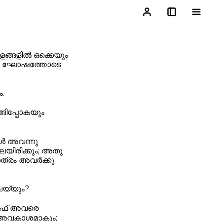
ളങ്ങളിൽ ഒക്കെയും
ോലെ ഘോഷത്തോടെ
.
ങിപ്പോകയും
ൾ അവന്നു
െയിരിക്കും; അതു
ാത്രം അവർക്കു
യ്യും?
മോഫ് അവരെ
 അവകാശമാകും;