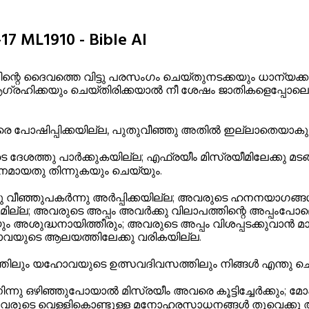
 ML1910 - Bible AI
ന്റെ ദൈവത്തെ വിട്ടു പരസംഗം ചെയ്തുനടക്കയും ധാന്യക്ക
ഗ്രഹിക്കയും ചെയ്തിരിക്കയാൽ നീ ശേഷം ജാതികളെപ്പ
രെ പോഷിപ്പിക്കയില്ല, പുതുവീഞ്ഞു അതിൽ ഇല്ലാതെയാകും
ശത്തു പാർക്കുകയില്ല; എഫ്രയീം മിസ്രയീമിലേക്കു മടങ്
ിനമായതു തിന്നുകയും ചെയ്യും.
വീഞ്ഞുപകർന്നു അർപ്പിക്കയില്ല; അവരുടെ ഹനനയാഗങ്ങ
മില്ല; അവരുടെ അപ്പം അവർക്കു വിലാപത്തിന്റെ അപ്പംപോല
ും അശുദ്ധനായിത്തീരും; അവരുടെ അപ്പം വിശപ്പടക്കുവാൻ മ
യുടെ ആലയത്തിലേക്കു വരികയില്ല.
ലും യഹോവയുടെ ഉത്സവദിവസത്തിലും നിങ്ങൾ എന്തു ചെ
നു ഒഴിഞ്ഞുപോയാൽ മിസ്രയീം അവരെ കൂട്ടിച്ചേർക്കും; 
അവരുടെ വെള്ളികൊണ്ടുള്ള മനോഹരസാധനങ്ങൾ തൂവെക്കു