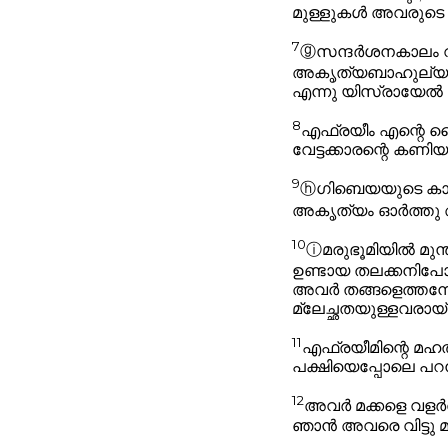
മുള്ളുകൾ അവരുടെ ക
7
ⓖ
സന്ദർശനകാലം വന്ന
അകൃത്യബാഹുല്യവു
എന്നു യിസ്രായേൽ 
8
എഫ്രയീം എന്റെ ദൈ
വേട്ടക്കാരന്റെ കണ
9
ⓗ
ഗിബെയയുടെ കാല
അകൃത്യം ഓർത്തു അ
10
ⓘ
മരുഭൂമിയിൽ മു
ഉണ്ടായ തലക്കനിപോ
അവർ തങ്ങളെത്തന്നേ
മ്ലേച്ഛതയുള്ളവരായ്ത
11
എഫ്രയീമിന്റെ മഹ
പക്ഷിയെപ്പോലെ പറ
12
അവർ മക്കളെ വളർത
ഞാൻ അവരെ വിട്ടു 