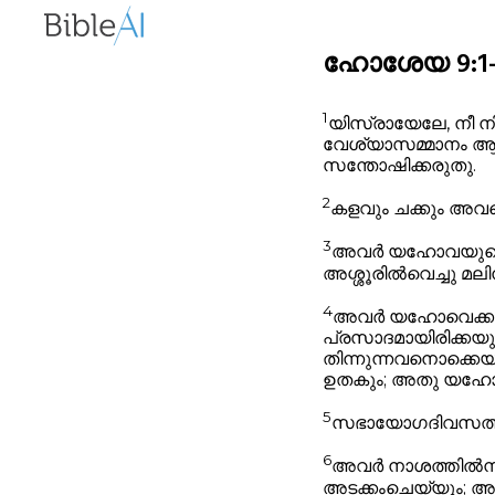
ഹോശേയ 9:1-17
1
യിസ്രായേലേ, നീ നി
വേശ്യാസമ്മാനം ആ
സന്തോഷിക്കരുതു.
2
കളവും ചക്കും അവ
3
അവർ യഹോവയുടെ ദേ
അശ്ശൂരിൽവെച്ചു മല
4
അവർ യഹോവെക്കു 
പ്രസാദമായിരിക്കയു
തിന്നുന്നവനൊക്കെയ
ഉതകും; അതു യഹോവ
5
സഭായോഗദിവസത്തി
6
അവർ നാശത്തിൽനിന്
അടക്കംചെയ്യും; 