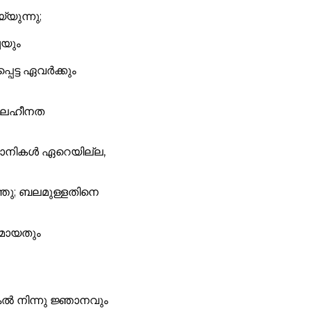
യുന്നു;
ചയും
പെട്ട ഏവർക്കും
 ബലഹീനത
്ഞാനികൾ ഏറെയില്ല,
തു; ബലമുള്ളതിനെ
ുമായതും
കൽ നിന്നു ജ്ഞാനവും