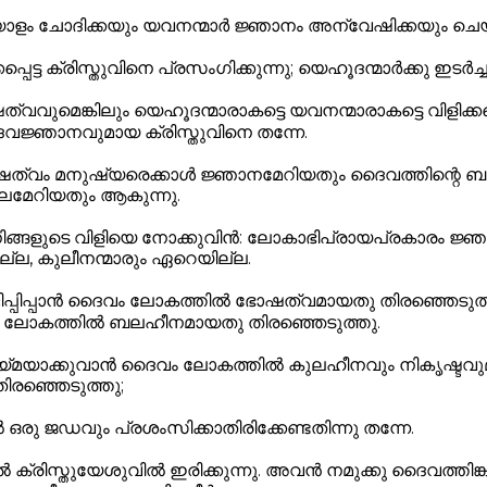
ളം ചോദിക്കയും യവനന്മാർ ജ്ഞാനം അന്വേഷിക്കയും ചെയ്
്പെട്ട ക്രിസ്തുവിനെ പ്രസംഗിക്കുന്നു; യെഹൂദന്മാർക്കു ഇടർച്
വവുമെങ്കിലും യെഹൂദന്മാരാകട്ടെ യവനന്മാരാകട്ടെ വിളിക്കപ്
ജ്ഞാനവുമായ ക്രിസ്തുവിനെ തന്നേ.
ഷത്വം മനുഷ്യരെക്കാൾ ജ്ഞാനമേറിയതും ദൈവത്തിന്റെ
ലമേറിയതും ആകുന്നു.
ിങ്ങളുടെ വിളിയെ നോക്കുവിൻ: ലോകാഭിപ്രായപ്രകാരം ജ
്ല, കുലീനന്മാരും ഏറെയില്ല.
ിപ്പിപ്പാൻ ദൈവം ലോകത്തിൽ ഭോഷത്വമായതു തിരഞ്ഞെടുത്
ൈവം ലോകത്തിൽ ബലഹീനമായതു തിരഞ്ഞെടുത്തു.
യ്മയാക്കുവാൻ ദൈവം ലോകത്തിൽ കുലഹീനവും നികൃഷ്ടവ
ിരഞ്ഞെടുത്തു;
രു ജഡവും പ്രശംസിക്കാതിരിക്കേണ്ടതിന്നു തന്നേ.
്രിസ്തുയേശുവിൽ ഇരിക്കുന്നു. അവൻ നമുക്കു ദൈവത്തിങ്