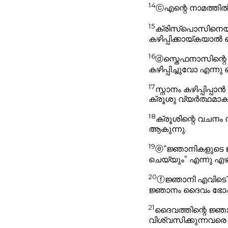
14
ⓒ
എന്റെ നാമത്തിൽ
15
ക്രിസ്പൊസിനെയ
കഴിപ്പിക്കായ്കയാൽ
16
ⓓ
സ്തെഫനാസിന്റെ 
കഴിപ്പിച്ചുവോ എന്നു
17
സ്നാനം കഴിപ്പിപ്പ
ക്രൂശു വ്യർത്ഥമാക
18
ക്രൂശിന്റെ വചനം 
ആകുന്നു.
19
ⓔ
“ജ്ഞാനികളുടെ ജ
ചെയ്യും”
എന്നു എഴ
20
ⓕ
ജ്ഞാനി എവിടെ?
ജ്ഞാനം ദൈവം ഭോഷ
21
ദൈവത്തിന്റെ ജ്
വിശ്വസിക്കുന്നവരെ