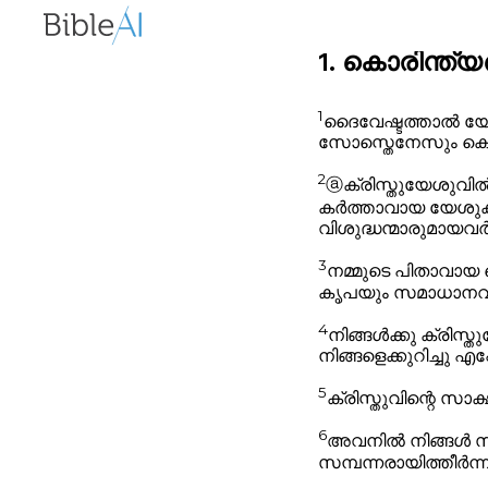
1. കൊരിന്ത്യർ 
1
ദൈവേഷ്ടത്താൽ യേശ
സോസ്തെനേസും കൊര
2
ⓐ
ക്രിസ്തുയേശുവിൽ
കർത്താവായ യേശുക്രിസ
വിശുദ്ധന്മാരുമായവർ
3
നമ്മുടെ പിതാവായ ദ
കൃപയും സമാധാനവും
4
നിങ്ങൾക്കു ക്രിസ
നിങ്ങളെക്കുറിച്ചു എ
5
ക്രിസ്തുവിന്റെ സാക
6
അവനിൽ നിങ്ങൾ സ
സമ്പന്നരായിത്തീർന്ന