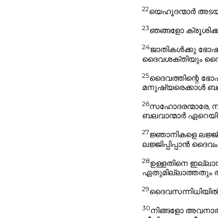
22
യെഹൂദന്മാർ അടയാ
23
ഞങ്ങളോ ക്രൂശിക്കപ
24
ജാതികൾക്കു ഭോഷത്
ദൈവശക്തിയും ദൈവ
25
ദൈവത്തിന്റെ ഭോ
മനുഷ്യരെക്കാൾ ബ
26
സഹോദരന്മാരേ, ന
ബലവാന്മാർ ഏറെയില
27
ജ്ഞാനികളെ ലജ്ജ
ലജ്ജിപ്പിപ്പാൻ ദ
28
ഉള്ളതിനെ ഇല്ലാ
ഏതുമില്ലാത്തതും ത
29
ദൈവസന്നിധിയിൽ ഒ
30
നിങ്ങളോ അവനാൽ ക