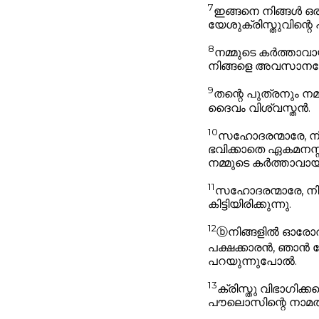
7
ഇങ്ങനെ നിങ്ങൾ ഒര
യേശുക്രിസ്തുവിന്റെ 
8
നമ്മുടെ കർത്താവായ
നിങ്ങളെ അവസാനത്തോ
9
തന്റെ പുത്രനും നമ്
ദൈവം വിശ്വസ്തൻ.
10
സഹോദരന്മാരേ, നി
ഭവിക്കാതെ ഏകമനസ്സ
നമ്മുടെ കർത്താവായ 
11
സഹോദരന്മാരേ, നി
കിട്ടിയിരിക്കുന്നു.
12
ⓑ
നിങ്ങളിൽ ഓരോ
പക്ഷക്കാരൻ, ഞാൻ കേ
പറയുന്നുപോൽ.
13
ക്രിസ്തു വിഭാഗിക്ക
പൗലൊസിന്റെ നാമത്