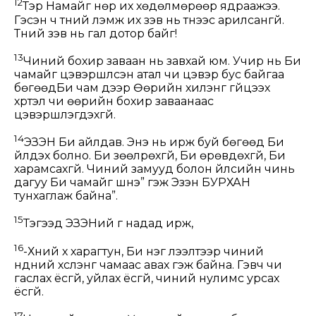
12
Тэр Намайг нөр их хөдөлмөрөөр ядраажээ.
Гэсэн ч түүний үлэмж их зэв нь түүнээс арилсангүй.
Түүний зэв нь гал дотор байг!
13
Чиний бохир заваан нь завхай юм. Учир нь Би
чамайг цэвэршүүлсэн атал чи цэвэр бус байгаа
бөгөөдБи чам дээр Өөрийн хилэнг гүйцээх
хүртэл чи өөрийн бохир заваанаас
цэвэршүүлэгдэхгүй.
14
ЭЗЭН Би айлдав. Энэ нь ирж буй бөгөөд Би
үйлдэх болно. Би зөөлрөхгүй, Би өрөвдөхгүй, Би
харамсахгүй. Чиний замууд болон үйлсийн чинь
дагуу Би чамайг шүүнэ” гэж Эзэн БУРХАН
тунхаглаж байна”.
15
Тэгээд ЭЗЭНий үг надад ирж,
16
-Хүний хүү харагтун, Би нэг үлээлтээр чиний
нүдний хүслэнг чамаас авах гэж байна. Гэвч чи
гаслах ёсгүй, уйлах ёсгүй, чиний нулимс урсах
ёсгүй.
17