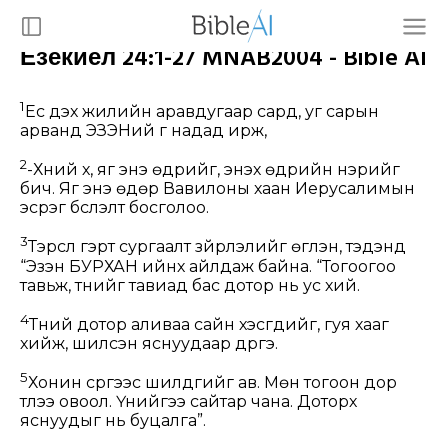
Езекиел 24:1-27 MNAB2004 - Bible AI
1
Ес дэх жилийн аравдугаар сард, уг сарын
арванд ЭЗЭНий үг надад ирж,
2
-Хүний хүү, яг энэ өдрийг, энэхүү өдрийн нэрийг
бич. Яг энэ өдөр Вавилоны хаан Иерусалимын
эсрэг бүслэлт босголоо.
3
Тэрслүү гэрт сургаалт зүйрлэлийг өгүүлэн, тэдэнд
“Эзэн БУРХАН ийнхүү айлдаж байна. “Тогоогоо
тавьж, түүнийг тавиад бас дотор нь ус хий.
4
Түүний дотор аливаа сайн хэсгүүдийг, гуя хааг
хийж, шилсэн яснуудаар дүүргэ.
5
Хонин сүргээс шилдгийг ав. Мөн тогоон дор
түлээ овоол. Үүнийгээ сайтар чана. Доторх
яснуудыг нь буцалга”.