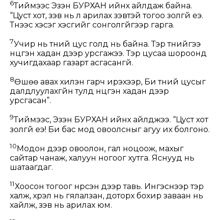
6
Тиймээс Эзэн БУРХАН ийнхүү айлдаж байна.
“Цуст хот, зэв нь үл арилах зэвтэй тогоо золгүй еэ.
Түүнээс хэсэг хэсгийг сонголгүйгээр гарга.
7
Учир нь түүний цус голд нь байна. Тэр түүнийгээ
нүцгэн хадан дээр урсгажээ. Тэр цусаа шороонд
хучигдахаар газарт асгасангүй.
8
Өшөө авах хилэн гарч ирэхээр, Би түүний цусыг
далдлуулахгүйн тулд нүцгэн хадан дээр
урсгасан”.
9
Тиймээс, Эзэн БУРХАН ийнхүү айлджээ. “Цуст хот
золгүй еэ! Би бас мод овоолсныг агуу их болгоно.
10
Модон дээр овоолон, гал ноцоож, махыг
сайтар чанаж, халуун ногоог хутга. Яснууд нь
шатаагдаг.
11
Хоосон тогоог нүүрсэн дээр тавь. Ингэснээр тэр
халж, хүрэл нь гялалзан, доторх бохир заваан нь
хайлж, зэв нь арилах юм.