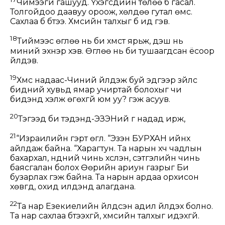
Чимээгүй гашууд. Үхэгсдийн төлөө бүү гасал.
Толгойдоо даавуу ороож, хөлдөө гутал өмс.
Сахлаа бүү бүтээ. Хүмүүсийн талхыг бүү ид гэв.
18
Тиймээс өглөө нь би хүмүүст ярьж, үдэш нь
миний эхнэр үхэв. Өглөө нь би тушаагдсан ёсоор
үйлдэв.
19
Хүмүүс надаас-Чиний үйлдэж буй эдгээр зүйлс
бидний хувьд ямар учиртай болохыг чи
бидэнд хэлж өгөхгүй юм уу? гэж асуув.
20
Тэгээд би тэдэнд-ЭЗЭНий үг надад ирж,
21
“Израилийн гэрт өгүүл. “Эзэн БУРХАН ийнхүү
айлдаж байна. “Харагтун. Та нарын хүч чадлын
бахархал, нүдний чинь хүслэн, сэтгэлийн чинь
баясгалан болох Өөрийн ариун газрыг Би
бузарлах гэж байна. Та нарын ардаа орхисон
хөвгүүд, охид илдэнд алагдана.
22
Та нар Езекиелийн үйлдсэн адил үйлдэх болно.
Та нар сахлаа бүтээхгүй, хүмүүсийн талхыг идэхгүй.