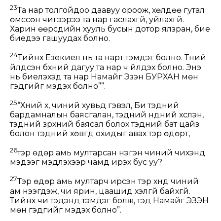
23
Та нар толгойдоо даавуу ороож, хөлдөө гутал
өмссөн чигээрээ та нар гаслахгүй, уйлахгүй.
Харин өөрсдийн хууль бусын дотор ялзран, бие
биедээ гашуудах болно.
24
Тийнхүү Езекиел нь та нарт тэмдэг болно. Түүний
үйлдсэн бүхний дагуу та нар ч үйлдэх болно. Энэ
нь биелэхэд та нар Намайг Эзэн БУРХАН мөн
гэдгийг мэдэх болно””.
25
“Хүний хүү, чиний хувьд гэвэл, Би тэдний
бардамналын баясгалан, тэдний нүдний хүслэн,
тэдний зүрхний баясал болох тэдний бат цайз
болон тэдний хөвгүүд охидыг авах тэр өдөрт,
26
тэр өдөр амь мултарсан нэгэн чиний чихэнд
мэдээг мэдүүлэхээр чамд ирэх бус уу?
27
Тэр өдөр амь мултарч ирсэн тэр хүнд чиний
ам нээгдэж, чи ярин, цаашид хэлгүй байхгүй.
Тийнхүү чи тэдэнд тэмдэг болж, тэд Намайг ЭЗЭН
мөн гэдгийг мэдэх болно”.