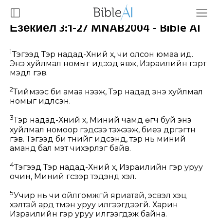
Езекиел 3:1-27 MNAB2004 - Bible AI
1
Тэгээд Тэр надад-Хүний хүү, чи олсон юмаа ид.
Энэ хуйлмал номыг идээд явж, Израилийн гэрт
мэдүүл гэв.
2
Тиймээс би амаа нээж, Тэр надад энэ хуйлмал
номыг идүүлсэн.
3
Тэр надад-Хүний хүү, Миний чамд өгч буй энэ
хуйлмал номоор гэдсээ тэжээж, биеэ дүүргэгтүн
гэв. Тэгээд би түүнийг идсэнд, тэр нь миний
аманд бал мэт чихэрлэг байв.
4
Тэгээд Тэр надад-Хүний хүү, Израилийн гэр уруу
очин, Миний үгсээр тэдэнд хэл.
5
Учир нь чи ойлгомжгүй яриатай, эсвэл хэцүү
хэлтэй ард түмэн уруу илгээгдээгүй. Харин
Израилийн гэр уруу илгээгдэж байна.