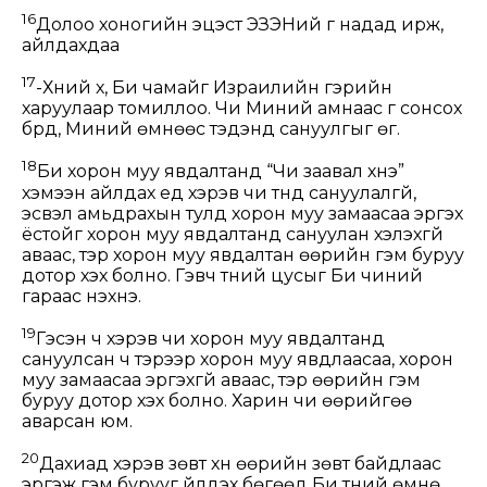
16
Долоо хоногийн эцэст ЭЗЭНий үг надад ирж,
айлдахдаа
17
-Хүний хүү, Би чамайг Израилийн гэрийн
харуулаар томиллоо. Чи Миний амнаас үг сонсох
бүрд, Миний өмнөөс тэдэнд сануулгыг өг.
18
Би хорон муу явдалтанд “Чи заавал үхнэ”
хэмээн айлдах үед хэрэв чи түүнд сануулалгүй,
эсвэл амьдрахын тулд хорон муу замаасаа эргэх
ёстойг хорон муу явдалтанд сануулан хэлэхгүй
аваас, тэр хорон муу явдалтан өөрийн гэм буруу
дотор үхэх болно. Гэвч түүний цусыг Би чиний
гараас нэхнэ.
19
Гэсэн ч хэрэв чи хорон муу явдалтанд
сануулсан ч тэрээр хорон муу явдлаасаа, хорон
муу замаасаа эргэхгүй аваас, тэр өөрийн гэм
буруу дотор үхэх болно. Харин чи өөрийгөө
аварсан юм.
20
Дахиад хэрэв зөвт хүн өөрийн зөвт байдлаас
эргэж гэм бурууг үйлдэх бөгөөд Би түүний өмнө