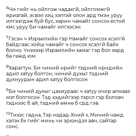
6
Чи үгийг нь ойлгож чадахгүй, ойлгомжгүй
яриатай, эсвэл хэцүү хэлтэй олон ард түмэн уруу
илгээгдэж буй бус, харин чамайг сонсох ёстой
хүмүүс уруу Би чамайг илгээсэн.
7
Гэсэн ч Израилийн гэр Намайг сонсох хүсэлгүй
байдгаас хойш чамайг ч сонсох хүсэлгүй байх
болно. Үнэхээр Израилийн хамаг гэр бол зөрүүд
ба гөжүүд юм.
8
Харагтун. Би чиний нүүрийг тэдний нүүрнүүдийн
адил хатуу болгон, чиний духыг тэдний
духнуудын адил хатуу болгосон.
9
Би чиний духыг цахиураас ч хатуу очир алмааз
мэт болгосон. Тэд хэдийгээр тэрслүү гэр боловч
тэднээс бүү ай, тэдний өмнө бүү сүрд гэв.
10
Түүнээс гадна, Тэр надад-Хүний хүү, Миний чамд
хэлэх бүх үгийг минь чи зүрхэндээ авч, сайтар
сонс.