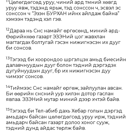
11
Цөлөгдөгсөд уруу, чиний ард түмний хөвгүүд
уруу явж, тэдэнд ярьж, тэд сонссон ч, эсвэл эс
сонссон ч “Эзэн БУРХАН ийнхүү айлдаж байна”
хэмээн тэдэнд хэл гэв.
12
Дараа нь Сүнс намайг өргөсөнд, миний ард-
Өөрийнхөө газарт ЭЗЭНий цог жавхлан
магтагдах болтугай гэсэн нижигнэсэн их дууг
би сонсов.
13
Тэгээд би хоорондоо шүргэлцэх амьд биесийн
далавчнуудын дууг болон тэдний дэргэдэх
дугуйнуудын дууг, бүр их нижигнэсэн дуу
чимээг сонсов.
14
Тиймээс Сүнс намайг өргөж, зайлуулан авсан.
Би өөрийн сүнсний уур хилэн дотор гаслан
явлаа. ЭЗЭНий мутар миний дээр хүчтэй байв.
15
Тэгээд би Тел-абиб дахь Хебар голын дэргэд
амьдарч байсан цөлөгдөгсөд уруу ирж, тэдний
амьдарч байсан газарт долоо хоног сууж,
тэдний дунд айдас төрүүлж байв.