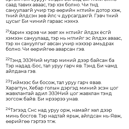
саад тавих аваас, тэр үхэх болно. Чи түүнд
сануулаагүй учир тэр өөрийн нүглийн дотор үхэж,
түүний үйлдсэн зөв үйлс ч дурсагдахгүй. Гэвч түүний
цусыг Би чиний гараас нэхнэ.
21
Харин хэрэв чи зөвт хүн нүглийг үйлдэх ёсгүй
хэмээн сануулаад, тэр нь нүглийг эс үйлдэх аваас,
тэр хүн сануулгыг авсан учир үнэхээр амьдрах
болно. Чи өөрийгөө аварсан гэв.
22
Тэнд ЭЗЭНий мутар миний дээр байсан ба
Тэр надад-Бос, тал уруу гарч яв. Тэнд Би чамд
айлдана гэв.
23
Тиймээс би босож, тал уруу гарч явав.
Харагтун, Хебар голын дэргэд миний үзсэн цог
жавхлантай адил ЭЗЭНий цог жавхлан тэнд
зогсож байв. Би нүүрээрээ унав.
24
Тэгээд Сүнс над уруу орж, намайг хөл дээр
минь босгов. Тэр надтай ярьж, айлдсан нь-Явж,
өөрийгөө гэртээ түгж.