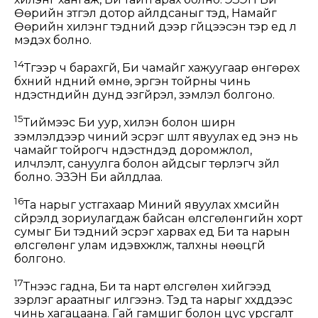
Өөрийн зүтгэл дотор айлдсаныг тэд, Намайг
Өөрийн хилэнг тэдний дээр гүйцээсэн тэр үед л
мэдэх болно.
14
Түүгээр ч барахгүй, Би чамайг хажуугаар өнгөрөх
бүхний нүдний өмнө, эргэн тойрны чинь
үндэстнүүдийн дунд эзгүйрэл, зэмлэл болгоно.
15
Тиймээс Би уур, хилэн болон ширүүн
зэмлэлүүдээр чиний эсрэг шүүлт явуулах үед энэ нь
чамайг тойрогч үндэстнүүдэд доромжлол,
илчлэлт, сануулга болон айдсыг төрүүлэгч зүйл
болно. ЭЗЭН Би айлдлаа.
16
Та нарыг устгахаар Миний явуулах хүмүүсийн
сүйрэлд зориулагдаж байсан өлсгөлөнгийн хорт
сумыг Би тэдний эсрэг харвах үед Би та нарын
өлсгөлөнг улам идэвхжүүлж, талхны нөөцгүй
болгоно.
17
Түүнээс гадна, Би та нарт өлсгөлөн хийгээд
зэрлэг араатныг илгээнэ. Тэд та нарыг хүүхдүүдээс
чинь хагацаана. Гай гамшиг болон цус урсгалт