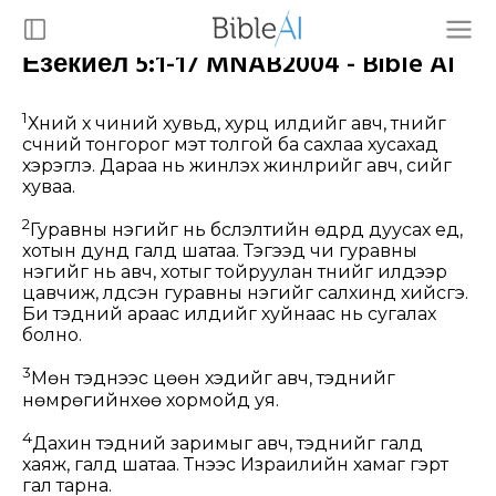
Езекиел 5:1-17 MNAB2004 - Bible AI
1
Хүний хүү чиний хувьд, хурц илдийг авч, түүнийг
үсчний тонгорог мэт толгой ба сахлаа хусахад
хэрэглэ. Дараа нь жинлэх жинлүүрийг авч, үсийг
хуваа.
2
Гуравны нэгийг нь бүслэлтийн өдрүүд дуусах үед,
хотын дунд галд шатаа. Тэгээд чи гуравны
нэгийг нь авч, хотыг тойруулан түүнийг илдээр
цавчиж, үлдсэн гуравны нэгийг салхинд хийсгэ.
Би тэдний араас илдийг хуйнаас нь сугалах
болно.
3
Мөн тэднээс цөөн хэдийг авч, тэднийг
нөмрөгийнхөө хормойд уя.
4
Дахин тэдний заримыг авч, тэднийг галд
хаяж, галд шатаа. Түүнээс Израилийн хамаг гэрт
гал тарна.