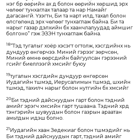
нэг бүр өөрийн ах дүү болон өөрийн хөршид эрх
чөлөөг тунхаглах талаар та нар Намайг
дагасангүй. Үзэгтүн, Би та нарт илд, тахал болон
өлсгөлөнд эрх чөлөөг тунхаглаж байна. Би та
нарыг газар дэлхийн бүх хаанчлалуудад аймшиг
болгоно” гэж ЭЗЭН тунхаглаж байна.
18
“Тэд тугалыг хоёр хэсэгт огтолж, хэсгүүдийнх нь
дундуур өнгөрчээ. Миний гэрээг зөрчсөн,
Миний өмнө өөрсдийн байгуулсан гэрээний
үгсийг биелүүлээгүй хүмүүсийг буюу
19
тугалын хэсгүүдийн дундуур өнгөрсөн
Иудагийн түшмэд, Иерусалимын түшмэд, шүүхийн
түшмэд, тахилч нарыг болон нутгийн бүх хүмүүсийг
20
Би тэдний дайснуудын гарт болон тэдний
амийг эрэгч хүмүүсийн гарт тушаана. Тэдний хүүрүүд
тэнгэрийн шувуудын болон газрын араатан
амьтдын идэш болно.
21
Иудагийн хаан Зедекиаг болон түшмэдийг нь
Би тэдний дайснуудын гарт, тэдний амийг