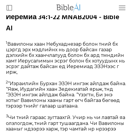
Иеремиа 34:1-22 MNAB2004 - Bible
AI
1
Вавилоны хаан Небухаднезар болон түүний бүх
цэргүүд эрх мэдлийнх нь доор байсан газар
дэлхийн бүх хаанчлалууд болон бүх ард түмнүүдийн
хамт Иерусалимын эсрэг болон бүх хотуудынх нь
эсрэг дайтаж байсан үед Иеремиад ЭЗЭНээс үг
ирж,
2
“Израилийн Бурхан ЭЗЭН ингэж айлдаж байна.
“Явж, Иудагийн хаан Зедекиатай ярьж, түүнд
“ЭЗЭН ингэж айлдаж байна. “Үзэгтүн, Би энэ
хотыг Вавилоны хааны гарт өгч байгаа бөгөөд
тэрээр түүнийг галаар шатаана.
3
Чи түүний гараас зугтаахгүй. Учир нь чи лавтай яа
олзлогдож, түүний гарт тушаагдана. Чи Вавилоны
хааныг нүдээрээ харж, тэр чамтай нүүр нүүрээрээ