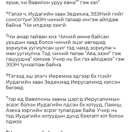
ярьж, чи Вавилон уруу явна”” гэж хэл”.
4
Гэлээ ч, Иудагийн хаан Зедекиа, ЭЗЭНий үгийг
сонсогтун! ЭЗЭН чиний талаар ингэж айлдаж
байна. “Чи илдээр үхэхгүй.
5
Чи амар тайван үхнэ. Чиний өмнө байсан
урьдын хаад болох чиний эцэг өвгөдөд
зориулж уугиулсан шиг тэд чамд зориулж ч
мөн уугиулна. Тэд чиний төлөө “Аяа, эзэн!” гэж
гашуудна” хэмээв. Учир нь Би үгээ айлджээ” гэж
ЭЗЭН тунхаглаж байна.
6
Тэгээд эш үзүүлэгч Иеремиа эдгээр бүх үгсийг
Иудагийн хаан Зедекиад Иерусалимд хэлсэн
бөгөөд
7
тэр үед Вавилоны хааны цэргүүд Иерусалимын
эсрэг болон Иудагийн үлдсэн бүх хотууд, Лахиш,
Азека зэргийн эсрэг тулалдаж байв. Учир нь
тэд Иудагийн хотуудын дунд бэхлэлт хот болон
үлджээ.
8