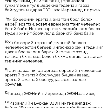
Иерусалимд байсан бүх хүнд эрх чөлөөг
тунхаглахын тулд Зедекиа тэдэнтэй гэрээ
байгуулсны дараа ЭЗЭНээс Иеремиад үг иржээ.
9
Хүн бүр өөрийн эрэгтэй, эмэгтэй боол болох
еврей эрэгтэй, эсвэл еврей эмэгтэйг чөлөөлөх
ёстой байв. Ингэснээр хэн ч өөрийн ах дүү болох
Иудей хүнийг боолчлолд барихгүй байх байв.
10
Хүн бүр өөрийн эрэгтэй, эмэгтэй боолоо
чөлөөлөх ёстой бөгөөд ингэснээр хэн ч тэднийг
дахин боолчлолд барихгүй гэсэн гэрээнд
нэгдсэн бүх түшмэд болон бүх хүмүүс дагав. Тэд дагаж,
тэднийг чөлөөлөв.
11
Гэвч дараа нь тэд эргээд өөрсдийн чөлөөлсөн
эрэгтэй, эмэгтэй боолуудаа буцаан аваад,
эрэгтэй, эмэгтэй боолуудаа эрхшээлдээ
оруулав.
12
Тэгэхэд ЭЗЭНий үг Иеремиад ЭЗЭНээс ирж,
13
“Израилийн Бурхан ЭЗЭН ингэж айлдаж
байна. “Би та нарын эцэг өвгөдийг боолчлолын