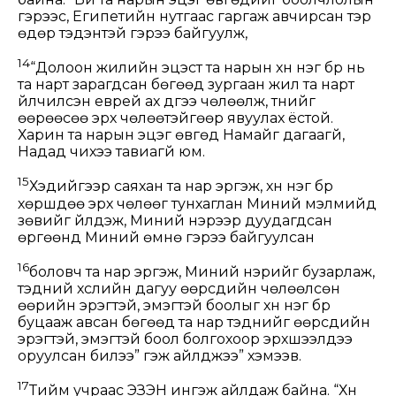
гэрээс, Египетийн нутгаас гаргаж авчирсан тэр
өдөр тэдэнтэй гэрээ байгуулж,
14
“Долоон жилийн эцэст та нарын хүн нэг бүр нь
та нарт зарагдсан бөгөөд зургаан жил та нарт
үйлчилсэн еврей ах дүүгээ чөлөөлж, түүнийг
өөрөөсөө эрх чөлөөтэйгөөр явуулах ёстой.
Харин та нарын эцэг өвгөд Намайг дагаагүй,
Надад чихээ тавиагүй юм.
15
Хэдийгээр саяхан та нар эргэж, хүн нэг бүр
хөршдөө эрх чөлөөг тунхаглан Миний мэлмийд
зөвийг үйлдэж, Миний нэрээр дуудагдсан
өргөөнд Миний өмнө гэрээ байгуулсан
16
боловч та нар эргэж, Миний нэрийг бузарлаж,
тэдний хүслийн дагуу өөрсдийн чөлөөлсөн
өөрийн эрэгтэй, эмэгтэй боолыг хүн нэг бүр
буцааж авсан бөгөөд та нар тэднийг өөрсдийн
эрэгтэй, эмэгтэй боол болгохоор эрхшээлдээ
оруулсан билээ” гэж айлджээ” хэмээв.
17
Тийм учраас ЭЗЭН ингэж айлдаж байна. “Хүн