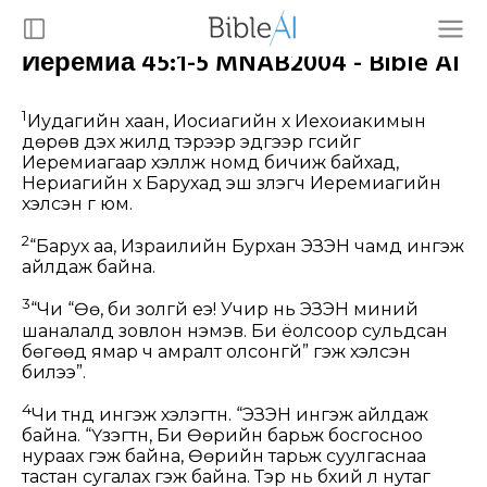
Иеремиа 45:1-5 MNAB2004 - Bible AI
1
Иудагийн хаан, Иосиагийн хүү Иехоиакимын
дөрөв дэх жилд тэрээр эдгээр үгсийг
Иеремиагаар хэлүүлж номд бичиж байхад,
Нериагийн хүү Барухад эш үзүүлэгч Иеремиагийн
хэлсэн үг юм.
2
“Барух аа, Израилийн Бурхан ЭЗЭН чамд ингэж
айлдаж байна.
3
“Чи “Өө, би золгүй еэ! Учир нь ЭЗЭН миний
шаналалд зовлон нэмэв. Би ёолсоор сульдсан
бөгөөд ямар ч амралт олсонгүй” гэж хэлсэн
билээ”.
4
Чи түүнд ингэж хэлэгтүн. “ЭЗЭН ингэж айлдаж
байна. “Үзэгтүн, Би Өөрийн барьж босгосноо
нураах гэж байна, Өөрийн тарьж суулгаснаа
тастан сугалах гэж байна. Тэр нь бүхий л нутаг