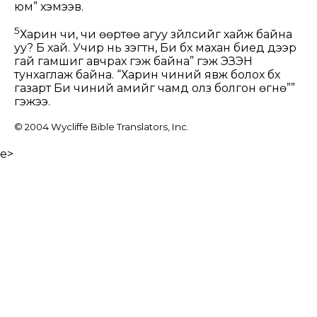
юм” хэмээв.
5
Харин чи, чи өөртөө агуу зүйлсийг хайж байна
уу? Бүү хай. Учир нь үзэгтүн, Би бүх махан биеүд дээр
гай гамшиг авчрах гэж байна” гэж ЭЗЭН
тунхаглаж байна. “Харин чиний явж болох бүх
газарт Би чиний амийг чамд олз болгон өгнө””
гэжээ.
© 2004 Wycliffe Bible Translators, Inc.
e>