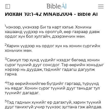
Иохан 10:1-42 MNAB2004 - Bible AI
1
Үнэнээр, үнэнээр Би та нарт хэлье. Хонины
хашаанд үүдээр нь оролгүй, өөр газраар давж
ордог хүн бол хулгайч, дээрэмчин мөн.
2
Харин үүдээр нь ордог хүн нь хонин сүргийн
хоньчин мөн.
3
Сахиул тэр хүнд үүдийг нээдэг бөгөөд хонин
сүрэг түүний дууг сонсдог. Тэр өөрийн хоньдыг
нэрээр нь дуудаж, тэднийг гадагш дагуулж
гарна.
4
Тэр өөрийнхийгөө бүгдийг гаргаад, түрүүнд
нь явдаг. Хонин сүрэг түүний дууг таньдаг тул
түүнийг дагадаг.
5
Тэд гаднын хүнийг ер дагахгүй, харин түүний
дууг танихгүй учир түүнээс зугтана гэж айлдав.