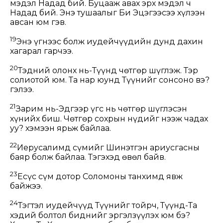
мэдэл Надад бий. Буцааж авах эрх мэдэл ч
Надад бий. Энэ тушаалыг Би Эцэгээсээ хүлээн
авсан юм гэв.
19
Энэ үгнээс болж иудейчүүдийн дунд дахин
хагарал гарчээ.
20
Тэдний олонх нь-Түүнд чөтгөр шүглэж. Тэр
солиотой юм. Та нар юунд Түүнийг сонсоно вэ?
гэлээ.
21
Зарим нь-Эдгээр үгс нь чөтгөр шүглэсэн
хүнийх биш. Чөтгөр сохрын нүдийг нээж чадах
уу? хэмээн ярьж байлаа.
22
Иерусалимд сүмийг Шинэтгэн ариусгасны
баяр болж байлаа. Тэгэхэд өвөл байв.
23
Есүс сүм дотор Соломоны танхимд явж
байжээ.
24
Тэгтэл иудейчүүд Түүнийг тойрч, Түүнд-Та
хэдий болтол биднийг эргэлзүүлэх юм бэ?