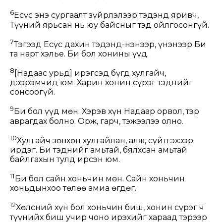
6
Есүс энэ сургаалт зүйрлэлээр тэдэнд яривч,
Түүний ярьсан нь юу байсныг тэд ойлгосонгүй.
7
Тэгээд Есүс дахин тэдэнд-Үнэнээр, үнэнээр Би
та нарт хэлье. Би бол хонины үүд.
8
[Надаас урьд] ирэгсэд бүгд хулгайч,
дээрэмчид юм. Харин хонин сүрэг тэднийг
сонсоогүй.
9
Би бол үүд мөн. Хэрэв хүн Надаар орвол, тэр
аврагдах болно. Орж, гарч, тэжээлээ олно.
10
Хулгайч зөвхөн хулгайлан, алж, сүйтгэхээр
ирдэг. Би тэднийг амьтай, бялхсан амьтай
байлгахын тулд ирсэн юм.
11
Би бол сайн хоньчин мөн. Сайн хоньчин
хоньдынхоо төлөө амиа өгдөг.
12
Хөлсний хүн бол хоньчин биш, хонин сүрэг ч
түүнийх биш учир чоно ирэхийг хараад тэрээр