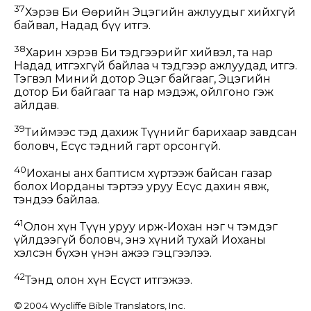
37
Хэрэв Би Өөрийн Эцэгийн ажлуудыг хийхгүй
байвал, Надад бүү итгэ.
38
Харин хэрэв Би тэдгээрийг хийвэл, та нар
Надад итгэхгүй байлаа ч тэдгээр ажлуудад итгэ.
Тэгвэл Миний дотор Эцэг байгааг, Эцэгийн
дотор Би байгааг та нар мэдэж, ойлгоно гэж
айлдав.
39
Тиймээс тэд дахиж Түүнийг барихаар завдсан
боловч, Есүс тэдний гарт орсонгүй.
40
Иоханы анх баптисм хүртээж байсан газар
болох Иорданы тэртээ уруу Есүс дахин явж,
тэндээ байлаа.
41
Олон хүн Түүн уруу ирж-Иохан нэг ч тэмдэг
үйлдээгүй боловч, энэ хүний тухай Иоханы
хэлсэн бүхэн үнэн ажээ гэцгээлээ.
42
Тэнд олон хүн Есүст итгэжээ.
© 2004 Wycliffe Bible Translators, Inc.