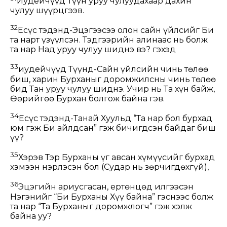
Иудейчүүд Түүн уруу чулуудахаар дахин
чулуу шүүрцгээв.
32
Есүс тэдэнд-Эцэгээсээ олон сайн үйлсийг Би
та нарт үзүүлсэн. Тэдгээрийн алинаас нь болж
та нар Над уруу чулуу шиднэ вэ? гэхэд
33
иудейчүүд Түүнд-Сайн үйлсийн чинь төлөө
биш, харин Бурханыг доромжилсны чинь төлөө
бид Тан уруу чулуу шиднэ. Учир нь Та хүн байж,
Өөрийгөө Бурхан болгож байна гэв.
34
Есүс тэдэнд-Танай Хуульд “Та нар бол бурхад
юм гэж Би айлдсан” гэж бичигдсэн байдаг биш
үү?
35
Хэрэв Тэр Бурханы үг авсан хүмүүсийг бурхад
хэмээн нэрлэсэн бол (Судар нь зөрчигдөхгүй),
36
Эцэгийн ариусгасан, ертөнцөд илгээсэн
Нэгэнийг “Би Бурханы Хүү байна” гэснээс болж
та нар “Та Бурханыг доромжлогч” гэж хэлж
байна уу?