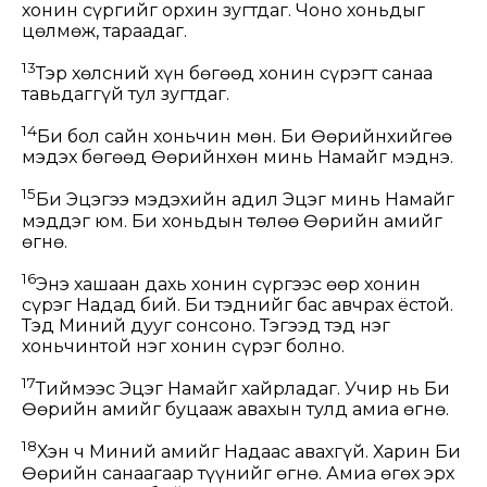
хонин сүргийг орхин зугтдаг. Чоно хоньдыг
цөлмөж, тараадаг.
13
Тэр хөлсний хүн бөгөөд хонин сүрэгт санаа
тавьдаггүй тул зугтдаг.
14
Би бол сайн хоньчин мөн. Би Өөрийнхийгөө
мэдэх бөгөөд Өөрийнхөн минь Намайг мэднэ.
15
Би Эцэгээ мэдэхийн адил Эцэг минь Намайг
мэддэг юм. Би хоньдын төлөө Өөрийн амийг
өгнө.
16
Энэ хашаан дахь хонин сүргээс өөр хонин
сүрэг Надад бий. Би тэднийг бас авчрах ёстой.
Тэд Миний дууг сонсоно. Тэгээд тэд нэг
хоньчинтой нэг хонин сүрэг болно.
17
Тиймээс Эцэг Намайг хайрладаг. Учир нь Би
Өөрийн амийг буцааж авахын тулд амиа өгнө.
18
Хэн ч Миний амийг Надаас авахгүй. Харин Би
Өөрийн санаагаар түүнийг өгнө. Амиа өгөх эрх