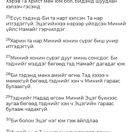
Хэрэв Та Христ мөн юм бол, бидэнд шуудхан
хэлээч гэсэнд
25
Есүс тэдэнд-Би та нарт хэлсэн. Та нар
итгэдэггүй. Эцэгийнхээ нэрээр үйлдсэн Миний
үйлс Намайг гэрчилдэг.
26
Харин та нар Миний хонин сүрэг биш учир
итгэдэггүй.
27
Миний хонин сүрэг дууг минь сонсдог. Би
тэднийг мэддэг бөгөөд тэд Намайг дагадаг юм.
28
Би тэдэнд мөнх амийг өгнө. Тэд хэзээ ч
мөхөхгүй бөгөөд тэднийг хэн ч Миний гараас
булаахгүй.
29
Тэднийг Надад өгсөн Миний Эцэг бүхнээс
аугаа бөгөөд тэднийг хэн ч Эцэгийн гараас
булааж чадахгүй.
30
Би болон Эцэг нэг юм гэж айлдлаа.
31