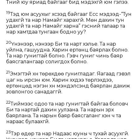
Түүний юу яриад байгааг бид мэдэхгүй юм гэлээ.
19
Тэд юм асуухыг хүсээд байгааг Есүс мэдээд-“Тун
удахгүй та нар Намайг харахгүй. Мөн дахин тун
удахгүй та нар Намайг харна” гэсний талаар та
нар хамтдаа тунгаан бодно уу?
20
Үнэнээр, үнэнээр Би та нарт хэлье. Та нар
уйлна, гашуудна. Харин ертөнц баярлах болно.
Та нар гунигтай болно. Гэвч гуниг чинь баяр
баясгалангаар солигдох болно.
21
Эмэгтэй хүн төрөхдөө гунигладаг. Яагаад гэвэл
цаг нь ирсэн юм. Харин хүүхдээ төрүүлэхдээ,
ертөнцөд нэгэн хүн мэндэлсэнд баярлан дахиж
зовлонгоо санадаггүй.
22
Тиймээс одоо та нар гунигтай байгаа боловч
Би та нартай дахин уулзана. Та нарын зүрх
баярлана. Та нарын баяр баясгаланг хэн ч та
нараас булаахгүй.
23
Тэр өдөр та нар Надаас юуны ч тухай асуухгүй.