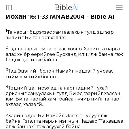
Иохан 16:1-33 MNAB2004 - Bible AI
1
Та нарыг бүдрэхээс хамгаалахын тулд эдгээр
зүйлийг Би та нарт хэллээ.
2
Тэд та нарыг синагогаас хөөнө. Харин та нарыг
алах хүн бүр өөрийгөө Бурханд үйлчилж байна гэж
бодох цаг ирж байна.
3
Тэд Эцэгийг болон Намайг мэдээгүй учраас
тийм юм хийх болно.
4
Тэдний цаг ирэх үед та нарт тэдний тухай
ярьсныг сануулахын тулд Би эдгээрийг хэлсэн
юм. Би та нартай хамт байсан учир үүнийг та нарт
эхлээд хэлээгүй.
5
Харин одоо Би Намайг Илгээгч уруу явж
байна. Гэтэл та нарын нэг нь ч Надаас “Та хаашаа
явж байна?” гэж асуухгүй байна.