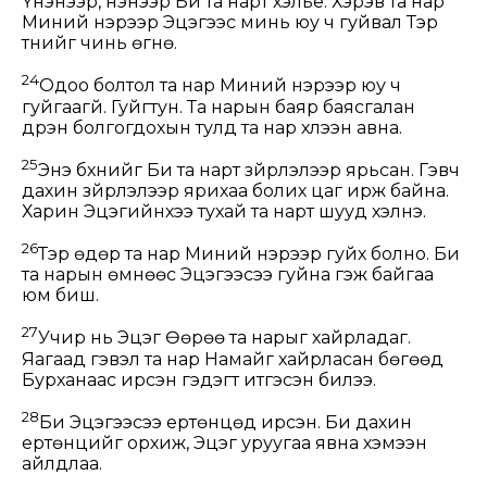
Үнэнээр, үнэнээр Би та нарт хэлье. Хэрэв та нар
Миний нэрээр Эцэгээс минь юу ч гуйвал Тэр
түүнийг чинь өгнө.
24
Одоо болтол та нар Миний нэрээр юу ч
гуйгаагүй. Гуйгтун. Та нарын баяр баясгалан
дүүрэн болгогдохын тулд та нар хүлээн авна.
25
Энэ бүхнийг Би та нарт зүйрлэлээр ярьсан. Гэвч
дахин зүйрлэлээр ярихаа болих цаг ирж байна.
Харин Эцэгийнхээ тухай та нарт шууд хэлнэ.
26
Тэр өдөр та нар Миний нэрээр гуйх болно. Би
та нарын өмнөөс Эцэгээсээ гуйна гэж байгаа
юм биш.
27
Учир нь Эцэг Өөрөө та нарыг хайрладаг.
Яагаад гэвэл та нар Намайг хайрласан бөгөөд
Бурханаас ирсэн гэдэгт итгэсэн билээ.
28
Би Эцэгээсээ ертөнцөд ирсэн. Би дахин
ертөнцийг орхиж, Эцэг уруугаа явна хэмээн
айлдлаа.