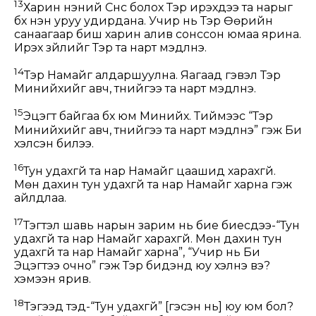
13
Харин үнэний Сүнс болох Тэр ирэхдээ та нарыг
бүх үнэн уруу удирдана. Учир нь Тэр Өөрийн
санаагаар биш харин алив сонссон юмаа ярина.
Ирэх зүйлийг Тэр та нарт мэдүүлнэ.
14
Тэр Намайг алдаршуулна. Яагаад гэвэл Тэр
Минийхийг авч, түүнийгээ та нарт мэдүүлнэ.
15
Эцэгт байгаа бүх юм Минийх. Тиймээс “Тэр
Минийхийг авч, түүнийгээ та нарт мэдүүлнэ” гэж Би
хэлсэн билээ.
16
Тун удахгүй та нар Намайг цаашид харахгүй.
Мөн дахин тун удахгүй та нар Намайг харна гэж
айлдлаа.
17
Тэгтэл шавь нарын зарим нь бие биесдээ-“Тун
удахгүй та нар Намайг харахгүй. Мөн дахин тун
удахгүй та нар Намайг харна”, “Учир нь Би
Эцэгтээ очно” гэж Тэр бидэнд юу хэлнэ вэ?
хэмээн ярив.
18
Тэгээд тэд-“Тун удахгүй” [гэсэн нь] юу юм бол?