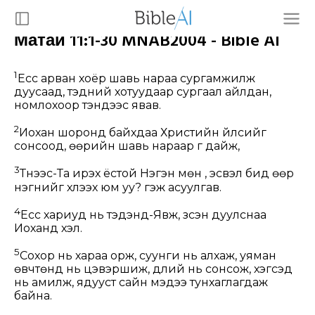
Матай 11:1-30 MNAB2004 - Bible AI
1
Есүс арван хоёр шавь нараа сургамжилж
дуусаад, тэдний хотуудаар сургаал айлдан,
номлохоор тэндээс явав.
2
Иохан шоронд байхдаа Христийн үйлсийг
сонсоод, өөрийн шавь нараар үг дайж,
3
Түүнээс-Та ирэх ёстой Нэгэн мөн үү, эсвэл бид өөр
нэгнийг хүлээх юм уу? гэж асуулгав.
4
Есүс хариуд нь тэдэнд-Явж, үзсэн дуулснаа
Иоханд хэл.
5
Сохор нь хараа орж, суунги нь алхаж, уяман
өвчтөнүүд нь цэвэршиж, дүлий нь сонсож, үхэгсэд
нь амилж, ядууст сайн мэдээ тунхаглагдаж
байна.