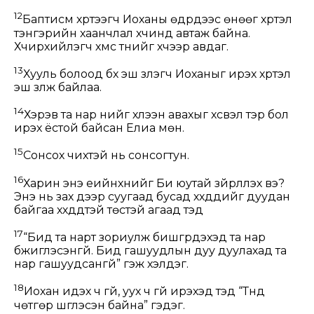
12
Баптисм хүртээгч Иоханы өдрүүдээс өнөөг хүртэл
тэнгэрийн хаанчлал хүчинд автаж байна.
Хүчирхийлэгч хүмүүс түүнийг хүчээр авдаг.
13
Хууль болоод бүх эш үзүүлэгч Иоханыг ирэх хүртэл
эш үзүүлж байлаа.
14
Хэрэв та нар үүнийг хүлээн авахыг хүсвэл тэр бол
ирэх ёстой байсан Елиа мөн.
15
Сонсох чихтэй нь сонсогтун.
16
Харин энэ үеийнхнийг Би юутай зүйрлүүлэх вэ?
Энэ нь зах дээр суугаад бусад хүүхдүүдийг дуудан
байгаа хүүхдүүдтэй төстэй агаад тэд
17
“Бид та нарт зориулж бишгүүрдэхэд та нар
бүжиглэсэнгүй. Бид гашуудлын дуу дуулахад та
нар гашуудсангүй” гэж хэлдэг.
18
Иохан идэх ч үгүй, уух ч үгүй ирэхэд тэд “Түүнд
чөтгөр шүглэсэн байна” гэдэг.