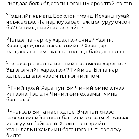
6
Надаас болж бүдрээгүй нэгэн нь ерөөлтэй еэ гэв.
7
Тэднийг явмагц Есүс олон түмэнд Иоханы тухай
ярьж эхлэв. -Та нар юу харах гэж цөл уруу очсон
бэ? Салхинд найгах зэгсийг үү?
8
Тэгвэл та нар юу харах гэж очив? Үзэгтүн.
Хээнцэр хувцасласан хүнийг үү? Хээнцэр
хувцасласан хүмүүс хааны ордонд байдаг шүү дээ.
9
Тэгэхээр юунд та нар тийшээ очсон хэрэг вэ?
Эш үзүүлэгчийг харах гэж үү? Тийм ээ. Би та нарт
хэлье, эш үзүүлэгчээс ч илүү нэгнийг юм.
10
Түүний тухай“Харагтун, Би Чиний өмнө элчээ
илгээнэ. Тэр элч Чиний өмнөх замыг чинь
бэлтгэнэ”
11
Үнэнээр Би та нарт хэлье. Эмэгтэй хүнээс
төрсөн хүмүүсийн дунд баптисм хүртээгч Иоханаас
илүү агуу хүн байгаагүй. Харин тэнгэрийн
хаанчлалын хамгийн бага нэгэн ч түүнээс агуу
билээ.