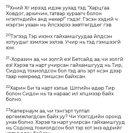
19
Хүний Хүүг ирээд идэж уухад тэд “Харцгаа.
Ховдог, архичин, татвар хураагч болон
нүгэлтнүүдийн анд нөхөр!” гэдэг. Гэсэн хэдий ч
мэргэн ухаан нь үйлсээрээ зөвтгөгддөг гэв.
20
Тэгээд Тэр ихэнх гайхамшгуудаа үйлдсэн
хотуудыг зэмлэж эхлэв. Учир нь тэд гэмшээгүй
юм.
21
-Хоразин аа, чи золгүй еэ! Бетсайд аа, чи золгүй
еэ! Хэрэв та нарт учирсан гайхамшгууд нь Тир,
Сидонд тохиолдсон бол тэд аль эрт үнсэн дээр
таар нөмрөөд гэмшсэн байхсан.
22
Харин Би та нарт хэлье. Шүүлтийн өдөр Тир
болон Сидон нь та нараас илүү хүлцмээр байх
болно.
23
Капернаум аа, чи тэнгэрт тултал
өргөмжлөгдсөн байх уу? Чи Үхэгсдийн оронд
унах болно. Хэрэв та нарт учирсан гайхамшгууд
нь Содомд тохиолдсон бол тэр хот энэ өдрийг