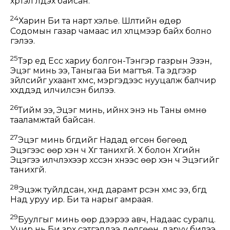
хүртэл үлдэх байсан.
24
Харин Би та нарт хэлье. Шүүлтийн өдөр
Содомын газар чамаас илүү хүлцмээр байх болно
гэлээ.
25
Тэр үед Есүс хариу болгон-Тэнгэр газрын Эзэн,
Эцэг минь ээ, Таныгаа Би магтъя. Та эдгээр
зүйлсийг ухаант хүмүүс, мэргэдээс нууцалж балчир
хүүхдүүдэд илчилсэн билээ.
26
Тийм ээ, Эцэг минь, ийнхүү энэ нь Таны өмнө
тааламжтай байсан.
27
Эцэг минь бүгдийг Надад өгсөн бөгөөд
Эцэгээс өөр хэн ч Хүүг танихгүй. Хүү болон Хүүгийн
Эцэгээ илчлэхээр хүссэн хүнээс өөр хэн ч Эцэгийг
танихгүй.
28
Эцэж туйлдсан, хүнд дарамт үүрсэн хүмүүс ээ, бүгд
Над уруу ир. Би та нарыг амраая.
29
Буулгыг минь өөр дээрээ авч, Надаас суралц.
Учир нь Би зүрх сэтгэлдээ дөлгөөн, даруу билээ.