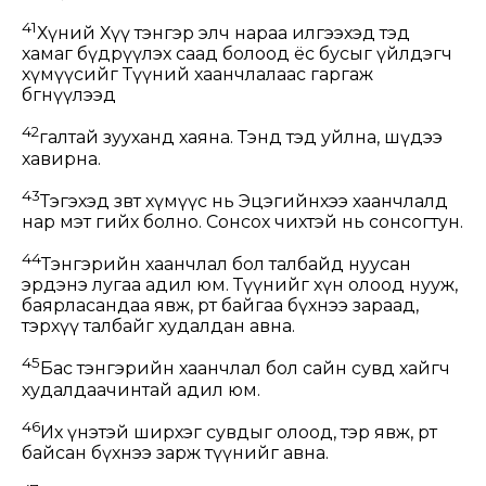
41
Хүний Хүү тэнгэр элч нараа илгээхэд тэд
хамаг бүдрүүлэх саад болоод ёс бусыг үйлдэгч
хүмүүсийг Түүний хаанчлалаас гаргаж
бөөгнүүлээд
42
галтай зууханд хаяна. Тэнд тэд уйлна, шүдээ
хавирна.
43
Тэгэхэд зөвт хүмүүс нь Эцэгийнхээ хаанчлалд
нар мэт гийх болно. Сонсох чихтэй нь сонсогтун.
44
Тэнгэрийн хаанчлал бол талбайд нуусан
эрдэнэ лугаа адил юм. Түүнийг хүн олоод нууж,
баярласандаа явж, өөрт байгаа бүхнээ зараад,
тэрхүү талбайг худалдан авна.
45
Бас тэнгэрийн хаанчлал бол сайн сувд хайгч
худалдаачинтай адил юм.
46
Их үнэтэй ширхэг сувдыг олоод, тэр явж, өөрт
байсан бүхнээ зарж түүнийг авна.