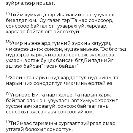
зүйрлэлээр ярьдаг.
14
Тийм хүмүүс дээр Исаиагийн эш үзүүллэг
биелдэг юм. Юу гэвэл тэр“Та нар сонссоор,
сонссоор байтал огт ухаарахгүй, харсаар,
харсаар байтал огт ойлгохгүй.
15
Учир нь энэ ард түмний зүрх нь хатуурч,
чихээрээ дөнгөж сонсон, нүдээ аньжээ. “Эс бөгөөс тэд
нүдээрээ харж, чихээрээ сонсож, зүрхээрээ
ухаарч, эргэж буцах байсан бөгөөдБи тэднийг
эдгээх байсан” гэсэн байдаг”
16
Харин та нарын нүд хардаг тул нүд чинь, та
нарын чих сонсдог тул чих чинь ерөөлтэй еэ.
17
Үнэнээр Би та нарт хэлье. Та нарын харж
байгааг олон эш үзүүлэгч, зөвт хүмүүс харахыг
хүссэн авч хараагүй, сонсож байгааг тань
сонсохыг хүссэн авч сонсоогүй юм.
18
Тиймээс тариачны сургаалт зүйрлэл ямар
утгатай болохыг сонсогтун.