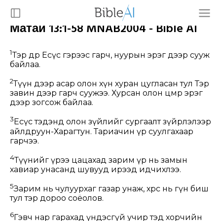
Матай 13:1-58 MNAB2004 - Bible AI
1
Тэр өдөр Есүс гэрээс гарч, нуурын эрэг дээр сууж
байлаа.
2
Түүн дээр асар олон хүн хуран цугласан тул Тэр
завин дээр гарч суужээ. Хурсан олон цөмөөрөө эрэг
дээр зогсож байлаа.
3
Есүс тэдэнд олон зүйлийг сургаалт зүйрлэлээр
айлдруун-Харагтун. Тариачин үр суулгахаар
гарчээ.
4
Түүнийг үрээ цацахад зарим үр нь замын
хавиар унасанд шувууд ирээд идчихлээ.
5
Зарим нь чулуурхаг газар унаж, хөрс нь гүн биш
тул тэр дороо соёолов.
6
Гэвч нар гарахад үндэсгүй учир тэд хорчийн