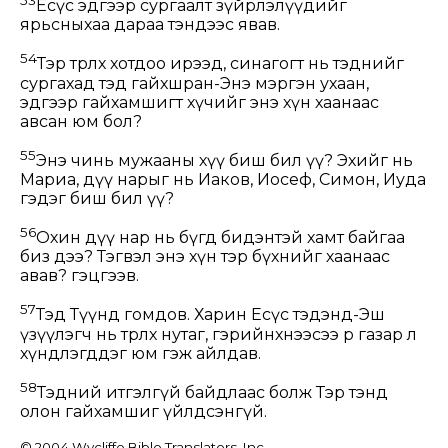
Есүс эдгээр сургаалт зүйрлэлүүдийг
ярьсныхаа дараа тэндээс явав.
54
Тэр төрөлх хотдоо ирээд, синагогт нь тэднийг
сургахад тэд гайхшран-Энэ мэргэн ухаан,
эдгээр гайхамшигт хүчийг энэ хүн хаанаас
авсан юм бол?
55
Энэ чинь мужааны хүү биш бил үү? Эхийг нь
Мариа, дүү нарыг нь Иаков, Иосеф, Симон, Иуда
гэдэг биш бил үү?
56
Охин дүү нар нь бүгд бидэнтэй хамт байгаа
биз дээ? Тэгвэл энэ хүн тэр бүхнийг хаанаас
авав? гэцгээв.
57
Тэд Түүнд гомдов. Харин Есүс тэдэнд-Эш
үзүүлэгч нь төрөлх нутаг, гэрийнхнээсээ өөр газар л
хүндлэгддэг юм гэж айлдав.
58
Тэдний итгэлгүй байдлаас болж Тэр тэнд
олон гайхамшиг үйлдсэнгүй.
© 2004 Wycliffe Bible Translators, Inc.