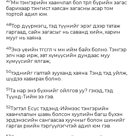
47
Мөн тэнгэрийн хаанчлал бол төрөл бүрийн загас
барихаар тэнгист хаясан загасны асар том
тортой адил юм.
48
Тор дүүрмэгц, тэд түүнийг эрэг дээр татаж
гаргаад, сайн загасыг нь саванд хийн, харин
мууг нь хаяна.
49
Энэ үеийн төгсгөл ч мөн ийм байх болно. Тэнгэр
элч нар ирж, зөвт хүмүүсийн дундаас муу
хүмүүсийг ялгаж,
50
тэднийг галтай зууханд хаяна. Тэнд тэд уйлж,
шүдээ хавирах болно.
51
Та нар энэ бүхнийг ойлгов уу? гэхэд, тэд
Түүнд-Тийм ээ гэв.
52
Тэгтэл Есүс тэдэнд-Иймээс тэнгэрийн
хаанчлалын шавь болсон хуулийн багш бүхэн
эрдэнэсийн сангаасаа хуучныг болон шинийг
гаргах өрхийн тэргүүлэгчтэй адил юм гэв.
53