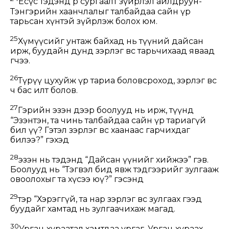
Есүс тэдэнд өөр сургаалт зүйрлэл айлдруун-
Тэнгэрийн хаанчлалыг талбайдаа сайн үр
тарьсан хүнтэй зүйрлэж болох юм.
25
Хүмүүсийг унтаж байхад нь түүний дайсан
ирж, буудайн дунд зэрлэг өвс тарьчихаад яваад
өгчээ.
26
Түрүү цухуйж үр тариа боловсроход, зэрлэг өвс
ч бас илт болов.
27
Гэрийн эзэн дээр боолууд нь ирж, түүнд
“Эзэнтэн, та чинь талбайдаа сайн үр тариагүй
бил үү? Гэтэл зэрлэг өвс хаанаас гарчихдаг
билээ?” гэхэд
28
эзэн нь тэдэнд “Дайсан үүнийг хийжээ” гэв.
Боолууд нь “Тэгвэл бид явж тэдгээрийг зулгааж
овоолохыг та хүсээ юү?” гэсэнд
29
тэр “Хэрэггүй, та нар зэрлэг өвс зулгаах гээд
буудайг хамтад нь зулгаачихаж магад.
30