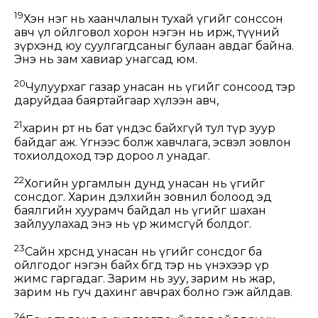
19
Хэн нэг нь хаанчлалын тухай үгийг сонссон
авч үл ойлговол хорон нэгэн нь ирж, түүний
зүрхэнд юу суулгагдсаныг булаан авдаг байна.
Энэ нь зам хавиар унагсад юм.
20
Чулуурхаг газар унасан нь үгийг сонсоод тэр
даруйдаа баяртайгаар хүлээн авч,
21
харин өөрт нь бат үндэс байхгүй тул түр зуур
байдаг аж. Үгнээс болж хавчлага, эсвэл зовлон
тохиолдоход тэр дороо л унадаг.
22
Хогийн ургамлын дунд унасан нь үгийг
сонсдог. Харин дэлхийн зовнил болоод эд
баялгийн хуурамч байдал нь үгийг шахан
зайлуулахад энэ нь үр жимсгүй болдог.
23
Сайн хөрсөнд унасан нь үгийг сонсдог ба
ойлгодог нэгэн байх бөгөөд тэр нь үнэхээр үр
жимс гаргадаг. Зарим нь зуу, зарим нь жар,
зарим нь гуч дахинг авчрах болно гэж айлдав.
24