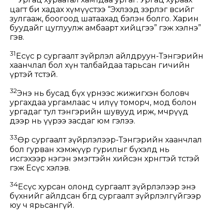
Ургац хураатал хамтдаа ургаг. Ургац хураах
цагт би хадах хүмүүстээ “Эхлээд зэрлэг өвсийг
зулгааж, боогоод шатаахад бэлэн болго. Харин
буудайг цуглуулж амбаарт хийцгээ” гэж хэлнэ”
гэв.
31
Есүс өөр сургаалт зүйрлэл айлдруун-Тэнгэрийн
хаанчлал бол хүн талбайдаа тарьсан гичийн
үртэй төстэй.
32
Энэ нь бусад бүх үрнээс жижигхэн боловч
ургахдаа ургамлаас ч илүү томорч, мод болон
ургадаг тул тэнгэрийн шувууд ирж, мөчрүүд
дээр нь үүрээ засдаг юм гэлээ.
33
Өөр сургаалт зүйрлэлээр-Тэнгэрийн хаанчлал
бол гурван хэмжүүр гурилыг бүхэлд нь
исгэхээр нэгэн эмэгтэйн хийсэн хөрөнгөтэй төстэй
гэж Есүс хэлэв.
34
Есүс хурсан олонд сургаалт зүйрлэлээр энэ
бүхнийг айлдсан бөгөөд сургаалт зүйрлэлгүйгээр
юу ч ярьсангүй.