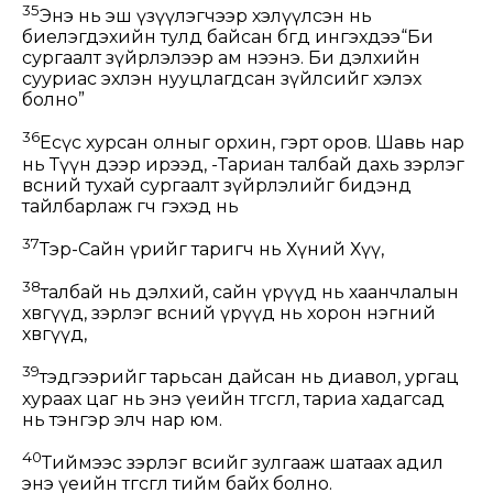
35
Энэ нь эш үзүүлэгчээр хэлүүлсэн нь
биелэгдэхийн тулд байсан бөгөөд ингэхдээ“Би
сургаалт зүйрлэлээр ам нээнэ. Би дэлхийн
сууриас эхлэн нууцлагдсан зүйлсийг хэлэх
болно”
36
Есүс хурсан олныг орхин, гэрт оров. Шавь нар
нь Түүн дээр ирээд, -Тариан талбай дахь зэрлэг
өвсний тухай сургаалт зүйрлэлийг бидэнд
тайлбарлаж өгөөч гэхэд нь
37
Тэр-Сайн үрийг таригч нь Хүний Хүү,
38
талбай нь дэлхий, сайн үрүүд нь хаанчлалын
хөвгүүд, зэрлэг өвсний үрүүд нь хорон нэгний
хөвгүүд,
39
тэдгээрийг тарьсан дайсан нь диавол, ургац
хураах цаг нь энэ үеийн төгсгөл, тариа хадагсад
нь тэнгэр элч нар юм.
40
Тиймээс зэрлэг өвсийг зулгааж шатаах адил
энэ үеийн төгсгөл тийм байх болно.