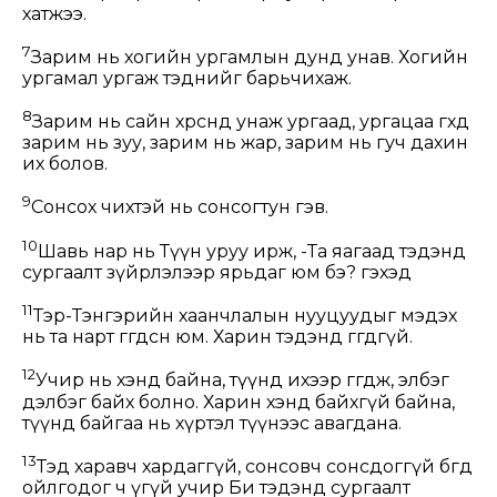
хатжээ.
7
Зарим нь хогийн ургамлын дунд унав. Хогийн
ургамал ургаж тэднийг барьчихаж.
8
Зарим нь сайн хөрсөнд унаж ургаад, ургацаа өгөхөд
зарим нь зуу, зарим нь жар, зарим нь гуч дахин
их болов.
9
Сонсох чихтэй нь сонсогтун гэв.
10
Шавь нар нь Түүн уруу ирж, -Та яагаад тэдэнд
сургаалт зүйрлэлээр ярьдаг юм бэ? гэхэд
11
Тэр-Тэнгэрийн хаанчлалын нууцуудыг мэдэх
нь та нарт өгөгдсөн юм. Харин тэдэнд өгөгдөөгүй.
12
Учир нь хэнд байна, түүнд ихээр өгөгдөж, элбэг
дэлбэг байх болно. Харин хэнд байхгүй байна,
түүнд байгаа нь хүртэл түүнээс авагдана.
13
Тэд харавч хардаггүй, сонсовч сонсдоггүй бөгөөд
ойлгодог ч үгүй учир Би тэдэнд сургаалт