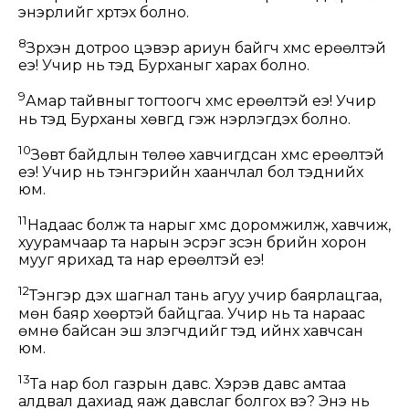
энэрлийг хүртэх болно.
8
Зүрхэн дотроо цэвэр ариун байгч хүмүүс ерөөлтэй
еэ! Учир нь тэд Бурханыг харах болно.
9
Амар тайвныг тогтоогч хүмүүс ерөөлтэй еэ! Учир
нь тэд Бурханы хөвгүүд гэж нэрлэгдэх болно.
10
Зөвт байдлын төлөө хавчигдсан хүмүүс ерөөлтэй
еэ! Учир нь тэнгэрийн хаанчлал бол тэднийх
юм.
11
Надаас болж та нарыг хүмүүс доромжилж, хавчиж,
хуурамчаар та нарын эсрэг зүсэн бүрийн хорон
мууг ярихад та нар ерөөлтэй еэ!
12
Тэнгэр дэх шагнал тань агуу учир баярлацгаа,
мөн баяр хөөртэй байцгаа. Учир нь та нараас
өмнө байсан эш үзүүлэгчдийг тэд ийнхүү хавчсан
юм.
13
Та нар бол газрын давс. Хэрэв давс амтаа
алдвал дахиад яаж давслаг болгох вэ? Энэ нь