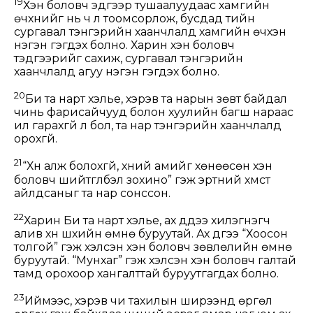
19
Хэн боловч эдгээр тушаалуудаас хамгийн
өчүүхнийг нь ч үл тоомсорлож, бусдад тийн
сургавал тэнгэрийн хаанчлалд хамгийн өчүүхэн
нэгэн гэгдэх болно. Харин хэн боловч
тэдгээрийг сахиж, сургавал тэнгэрийн
хаанчлалд агуу нэгэн гэгдэх болно.
20
Би та нарт хэлье, хэрэв та нарын зөвт байдал
чинь фарисайчууд болон хуулийн багш нараас
илүү гарахгүй л бол, та нар тэнгэрийн хаанчлалд
орохгүй.
21
“Хүн алж болохгүй, хүний амийг хөнөөсөн хэн
боловч шийтгүүлбэл зохино” гэж эртний хүмүүст
айлдсаныг та нар сонссон.
22
Харин Би та нарт хэлье, ах дүүдээ хилэгнэгч
алив хүн шүүхийн өмнө буруутай. Ах дүүгээ “Хоосон
толгой” гэж хэлсэн хэн боловч зөвлөлийн өмнө
буруутай. “Мунхаг” гэж хэлсэн хэн боловч галтай
тамд орохоор хангалттай буруутгагдах болно.
23
Иймээс, хэрэв чи тахилын ширээнд өргөл