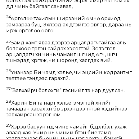
өргөх гэж байхдаа чиний эсрэг ямар нэг юм ах
дүүд чинь байгааг санавал,
24
өргөлөө тахилын ширээний өмнө орхиод
замаараа буц. Эхлээд ах дүүтэйгээ эвлэр, дараа нь
ирж өргөлөө өргө.
25
Замд хамт яваа дээрээ арцалдагчтайгаа аль
болохоор түргэн сайдах хэрэгтэй. Эс тэгвэл
арцалдагч хүн чинь чамайг шүүгчид өгч, шүүгч
түшмэдэд хүргэж, чи шоронд хаягдах вий.
26
Үнэнээр Би чамд хэлье, чи эцсийн кодрантыг
төлтлөө тэндээс гарахгүй.
27
“Завхайрч болохгүй” гэснийг та нар дуулсан.
28
Харин Би та нарт хэлье, эмэгтэй хүнийг
тачаадан харах хүн бүр зүрхэндээ түүнтэй хэдийнээ
завхайрсан хэрэг юм.
29
Хэрэв баруун нүд чинь чамайг бүдрүүлбэл, ухаж
аваад хая. Учир нь чиний бүтэн бие тамд
хаягдсанаас биеийн чинь нэг эрхтэн байхгүй