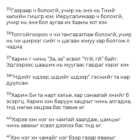
35
Газраар ч болохгүй, учир нь энэ нь Түүний
хөлийн гишгүүр юм. Иерусалимаар ч болохгүй,
учир нь энэ бол аугаа их Хааны хот юм.
36
Толгойгоороо ч чи тангараглаж болохгүй, учир
нь чи ширхэг үсийг ч цагаан юмуу хар болгож үл
чадна.
37
Харин үг чинь “За, за” эсвэл “Үгүй, үгүй” байг.
Эдгээрээс цааших нь муугаас гардаг хэрэг юм.
38
“Нүдийг нүдээр, шүдийг шүдээр” гэснийг та нар
дуулсан.
39
Харин Би та нарт хэлье, хар санаатай хүнийг бүү
эсэргүүц. Харин хэн баруун хацрыг чинь алгадна,
түүнд нөгөө хацраа бас тавьж өг.
40
Хэрэв хэн нэг хүн чамтай заалдаж, цамцыг
чинь авахыг хүсвэл дээлээ бас түүнд өг.
41
Хэн нэг хүн чамайг нэг бээр газар явахыг