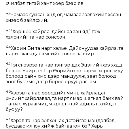
хүчилбэл түүнтэй хамт хоёр бээр яв.
42
Чамаас гуйсан хүнд өг, чамаас зээлэхийг хүссэн
хүнээс бүү зайлсхий.
43
“Хөршөө хайрла, дайснаа үзэн яд” гэж
хэлснийг та нар сонссон.
44
Харин Би та нарт хэлье. Дайснуудаа хайрла, та
нарыг хавчдаг хүмүүсийн төлөө залбир.
45
Тэгснээрээ та нар тэнгэр дэх Эцэгийнхээ хүүхдүүд
болно. Учир нь Тэр Өөрийнхөө нарыг хорон муу
болоод сайн хүмүүс дээр мандуулж, зөвт болоод
зөвт бус хүмүүс дээр бороо оруулдаг юм.
46
Хэрэв та нар өөрсдийг чинь хайрладаг
хүмүүсийг хайрлавал, та нарт ямар шагнал байх вэ?
Татвар хураагчид ч хүртэл үүнтэй адилыг хийдэг
бус уу?
47
Хэрэв та нар зөвхөн ах дүүстэйгээ мэндэлбэл,
бусдаас илүү юу хийж байгаа юм бэ? Харь