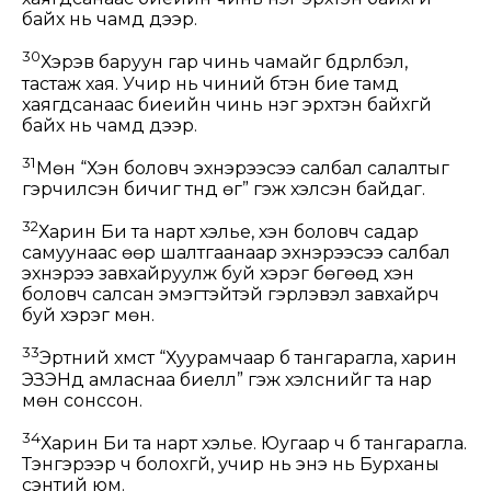
байх нь чамд дээр.
30
Хэрэв баруун гар чинь чамайг бүдрүүлбэл,
тастаж хая. Учир нь чиний бүтэн бие тамд
хаягдсанаас биеийн чинь нэг эрхтэн байхгүй
байх нь чамд дээр.
31
Мөн “Хэн боловч эхнэрээсээ салбал салалтыг
гэрчилсэн бичиг түүнд өг” гэж хэлсэн байдаг.
32
Харин Би та нарт хэлье, хэн боловч садар
самуунаас өөр шалтгаанаар эхнэрээсээ салбал
эхнэрээ завхайруулж буй хэрэг бөгөөд хэн
боловч салсан эмэгтэйтэй гэрлэвэл завхайрч
буй хэрэг мөн.
33
Эртний хүмүүст “Хуурамчаар бүү тангарагла, харин
ЭЗЭНд амласнаа биелүүл” гэж хэлснийг та нар
мөн сонссон.
34
Харин Би та нарт хэлье. Юугаар ч бүү тангарагла.
Тэнгэрээр ч болохгүй, учир нь энэ нь Бурханы
сэнтий юм.