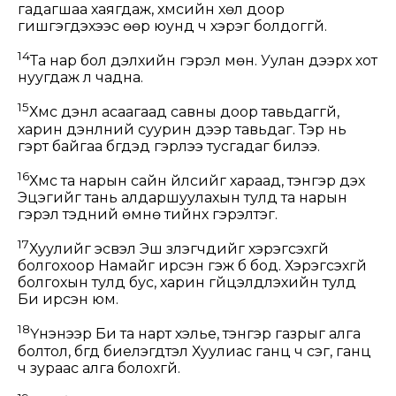
гадагшаа хаягдаж, хүмүүсийн хөл доор
гишгэгдэхээс өөр юунд ч хэрэг болдоггүй.
14
Та нар бол дэлхийн гэрэл мөн. Уулан дээрх хот
нуугдаж үл чадна.
15
Хүмүүс дэнлүү асаагаад савны доор тавьдаггүй,
харин дэнлүүний суурин дээр тавьдаг. Тэр нь
гэрт байгаа бүгдэд гэрлээ тусгадаг билээ.
16
Хүмүүс та нарын сайн үйлсийг хараад, тэнгэр дэх
Эцэгийг тань алдаршуулахын тулд та нарын
гэрэл тэдний өмнө тийнхүү гэрэлтэг.
17
Хуулийг эсвэл Эш үзүүлэгчдийг хэрэгсэхгүй
болгохоор Намайг ирсэн гэж бүү бод. Хэрэгсэхгүй
болгохын тулд бус, харин гүйцэлдүүлэхийн тулд
Би ирсэн юм.
18
Үнэнээр Би та нарт хэлье, тэнгэр газрыг алга
болтол, бүгд биелэгдтэл Хуулиас ганц ч үсэг, ганц
ч зураас алга болохгүй.