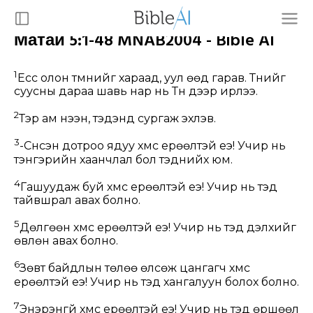
Матай 5:1-48 MNAB2004 - Bible AI
1
Есүс олон түмнийг хараад, уул өөд гарав. Түүнийг
суусны дараа шавь нар нь Түүн дээр ирлээ.
2
Тэр ам нээн, тэдэнд сургаж эхлэв.
3
-Сүнсэн дотроо ядуу хүмүүс ерөөлтэй еэ! Учир нь
тэнгэрийн хаанчлал бол тэднийх юм.
4
Гашуудаж буй хүмүүс ерөөлтэй еэ! Учир нь тэд
тайвшрал авах болно.
5
Дөлгөөн хүмүүс ерөөлтэй еэ! Учир нь тэд дэлхийг
өвлөн авах болно.
6
Зөвт байдлын төлөө өлсөж цангагч хүмүүс
ерөөлтэй еэ! Учир нь тэд хангалуун болох болно.
7
Энэрэнгүй хүмүүс ерөөлтэй еэ! Учир нь тэд өршөөл