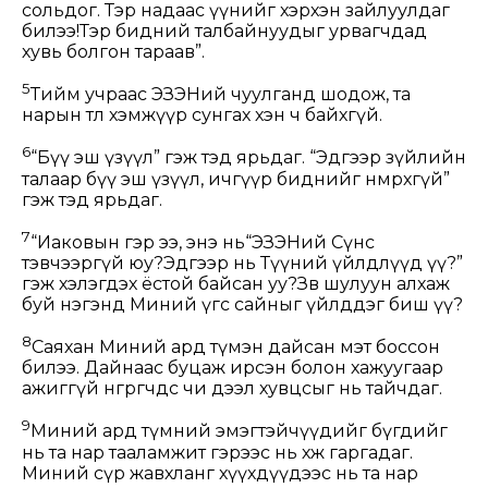
сольдог. Тэр надаас үүнийг хэрхэн зайлуулдаг
билээ!Тэр бидний талбайнуудыг урвагчдад
хувь болгон тараав”.
5
Тийм учраас ЭЗЭНий чуулганд шодож, та
нарын төлөө хэмжүүр сунгах хэн ч байхгүй.
6
“Бүү эш үзүүл” гэж тэд ярьдаг. “Эдгээр зүйлийн
талаар бүү эш үзүүл, ичгүүр биднийг нөмрөхгүй”
гэж тэд ярьдаг.
7
“Иаковын гэр ээ, энэ нь“ЭЗЭНий Сүнс
тэвчээргүй юу?Эдгээр нь Түүний үйлдлүүд үү?”
гэж хэлэгдэх ёстой байсан уу?Зөв шулуун алхаж
буй нэгэнд Миний үгс сайныг үйлддэг биш үү?
8
Саяхан Миний ард түмэн дайсан мэт боссон
билээ. Дайнаас буцаж ирсэн болон хажуугаар
ажиггүй өнгөрөгчдөөс чи дээл хувцсыг нь тайчдаг.
9
Миний ард түмний эмэгтэйчүүдийг бүгдийг
нь та нар тааламжит гэрээс нь хөөж гаргадаг.
Миний сүр жавхланг хүүхдүүдээс нь та нар