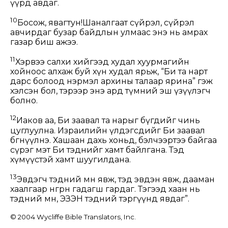
үүрд авдаг.
10
Босож, явагтун!Шаналгаат сүйрэл, сүйрэл
авчирдаг бузар байдлын улмаас энэ нь амрах
газар биш ажээ.
11
Хэрвээ салхи хийгээд худал хуурмагийн
хойноос алхаж буй хүн худал ярьж, “Би та нарт
дарс болоод нэрмэл архины талаар ярина” гэж
хэлсэн бол, тэрээр энэ ард түмний эш үзүүлэгч
болно.
12
Иаков аа, Би заавал та нарыг бүгдийг чинь
цуглуулна. Израилийн үлдэгсдийг Би заавал
бөөгнүүлнэ. Хашаан дахь хоньд, бэлчээртээ байгаа
сүрэг мэт Би тэднийг хамт байлгана. Тэд
хүмүүстэй хамт шуугилдана.
13
Эвдэгч тэдний өмнө явж, тэд эвдэн явж, дааман
хаалгаар өнгөрөн гадагш гардаг. Тэгээд хаан нь
тэдний өмнө, ЭЗЭН тэдний тэргүүнд явдаг”.
© 2004 Wycliffe Bible Translators, Inc.