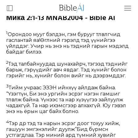
Мика 2:1-13 MNAB2004 - Bible AI
1
Орондоо мууг бэлдэн, гэм бурууг төлөвлөгчид
гаслантай яа!Өглөөний гэрэлд тэд үүнийгээ
үйлддэг. Учир нь энэ нь тэдний гарын мэдэлд
байдаг билээ.
2
Тэд талбайнуудад шунахайрч, тэгээд тэднийг
барьж, гэрүүдийг авч явдаг. Тэд хүнийг болон
гэрийг нь, хүнийг болон өвийг нь дээрэмддэг.
3
Тийм учраас ЭЗЭН ийнхүү айлдаж байна.
“Үзэгтүн, Би энэ ургийн эсрэг нэгэн гамшиг
төлөвлөж байна. Үүнээс та нар хүзүүгээ зайлуулж
чадахгүй. Та нар ихэмсгээр алхахгүй. Юу гэвэл
энэ нь ёрын цаг байх болно.
4
Тэр өдөр тэд та нарын эсрэг доог тохуу хийж,
гашуун эмгэнэлийг дуулж“Бид бүрмөсөн
устгагдлаа. Тэр миний ард түмний хувийг