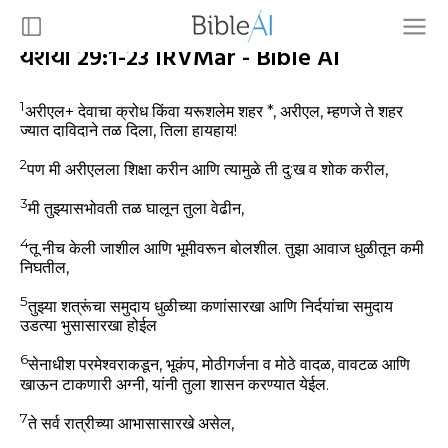
यशया 29:1-23 IRVMar - Bible AI
1
अरीएल+ देवाचा क्रोध किंवा यरूशलेम शहर *, अरीएल, म्हणजे ते शहर
ज्यात दाविदाने तळ दिला, तिला हायहाय!
2
पण मी अरीएलला शिक्षा करीन आणि त्यामुळे ती दु:ख व शोक करील,
3
मी तुझ्यासभोवती तळ घालून तुला वेढीन,
4
तू नीच केली जाशील आणि भूमीवरून बोलशील. तुझा आवाज धुळीतून कमी
निघतील,
5
तुझ्या शत्रूंचा समुदाय धुळीच्या कणांसारखा आणि निर्दयांचा समुदाय
उडत्या भुसासारखा होईल
6
सेनाधीश परमेश्वराकडून, भूकंप, मोठीगर्जना व मोठे वादळ, वावटळ आणि
खाऊन टाकणारी अग्नी, यांनी तुला शासन करण्यात येईल.
7
ते सर्व रात्रीच्या आभासासारखे असेल,