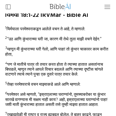
यिर्मया 18:1-22 IRVMar - Bible AI
1
यिर्मयाला परमेश्वराकडून आलेले वचन ते आहे, ते म्हणाले:
2
“उठ आणि कुंभाराच्या घरी जा, कारण मी तेथे तुला माझी वचने देईन.”
3
म्हणून मी कुंभाराच्या घरी गेलो, आणि पाहा! तो कुंभार चाकावर काम करीत
होता,
4
पण जे मातीचे पात्र तो तयार करत होता ते त्याच्या हातात असतांनाच
बिघडले, म्हणून त्याने आपले विचार बदलले आणि त्याच्या दृष्टीस चांगले
वाटणारे त्याचे त्याने पुन्हा एक दुसरे पात्र तयार केले.
5
तेव्हा परमेश्वराचे वचन माझ्याकडे आले आणि म्हणाले:
6
परमेश्वर असे म्हणतो, “इस्राएलाच्या घराण्यांनो, तुमच्याबरोबर या कुंभार
सारखे वागण्यास मी सक्षम नाही काय? अहो, इस्राएलाच्या घराण्यांनो पाहा!
जशी माती कुंभाराच्या हातात असती तसे तुम्ही माझ्या हातात आहात.
7
एखाद्यावेळी मी राष्ट्र व राज्य ह्याबद्दल बोलेल, ते बाहर काढने, फाडून