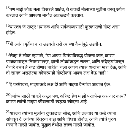
15
पण माझे लोक मला विसरले आहेत, ते कवडी मोलाच्या मूर्तींना वस्तू अर्पण
करतात आणि आपल्या मार्गात अडखळणे करतात.
16
यास्तव जे राष्ट्र भयानक आणि सर्वकाळासाठी फुत्काराची गोष्ट असा
होईल.
17
मी त्यांना पूर्वेचा वारा उडवतो तसे त्यांच्या वैऱ्यांपुढे उडवीन.
18
तेव्हा ते लोक म्हणाले, “या आपण यिर्मयाविरूद्ध योजना करु, कारण
याजकापासून नियमशास्त्र, ज्ञानी लोकांकडून सल्ला, आणि संदेष्ट्यांपासून
येणारे वचन हे नष्ट होणार नाहीत. चला आपण त्यास शब्दांचा मारा देऊ, आणि
तो सांगत असलेल्या कोणत्याही गोष्टीकडे आपण लक्ष देऊ नाही.”
19
हे परमेश्वरा, माझ्याकडे लक्ष दे! आणि माझ्या वैऱ्यांचा आवाज ऐक.
20
त्यांच्यासाठी चांगले असून पण, अरिष्ट हेच माझी परतफेड असणार काय?
कारण त्यांनी माझ्या जीवासाठी खड्डा खोदला आहे.
21
यास्तव त्यांच्या मुलांना दुष्काळात सोड, आणि तलवार या कडे त्यांना
सोपवून दे. त्यांच्या स्त्रिया वांझ आणि विधवा होवोत, आणि त्यांचे पुरुष
मरणाने मारले जावोत, युद्धात तेथील तरुण मारले जावोत.