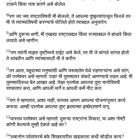
टाकने किंवा नाश करणे असे बोलेल.
8
पण जर ज्या राष्ट्राविषयी मी बोललो, ते आपल्या दुष्कृत्यांपासून फिरले तर
मी जे त्यांच्याविषयी करण्याचे योजिले होते त्याबद्दल अनुतापेन.
9
आणि दुसऱ्या क्षणी, मी एखाद्या राष्ट्राबद्दल किंवा राज्याबद्दल ते बांधावे किंवा
लावावे असे म्हणीन.
10
पण त्यांनी माझ्या दृष्टीमध्ये वाईट असे केले, तर मी जे चांगले सांगत होतो
ते थांबवीन आणि त्यांच्यासाठी मी ते करीन.
11
तर आता, यहूदाच्या मनुष्यांशी आणि यरूशलेम येथे राहणाऱ्यांना असे सांग,
की परमेश्वर असे म्हणतो: पाहा! मी तुमच्यावर संकटे आणण्याचे पाहत आहे. मी
तुमच्याविरुध्द बेत आखत आहे. तेव्हा प्रत्येक आपल्या दुष्ट मार्गाविषयी
पश्चाताप करा, आणि आपली मार्गे व आपली कर्मे नीट करा.
12
पण ते म्हणतात, आशा नाही, यास्तव आपण आपल्या योजनांनुसार कार्य
करूया. आम्ही प्रत्येक आपल्या दुष्ट हृदयाच्या इच्छेप्रमाणे वागू.
13
यास्तव परमेश्वर असे म्हणतो: दुसऱ्या राष्ट्रांना विचारा, या अशा गोष्टी
कोणी केल्याचे तुम्ही ऐकले आहे का?
14
लबानोन पर्वतांवरचे बर्फ शिखरावरील खडकाला कधी सोडील काय?