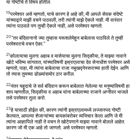
या गोष्टींचे ते विषय होतील.
19
परमेश्वर असे म्हणतो, याचे कारण हे आहे की, मी आपले सेवक संदेष्टे
यांच्याद्वारे माझी वचने पाठवली, तरी त्यांनी माझे ऐकले नाही. मी वारंवार
त्यांना पाठवले पण तुम्ही ऐकले नाही, असे परमेश्वर म्हणतो.
20
“तर बंदिवानानो ज्या तुम्हास यरूशलेमेहून बाबेलास पाठविले ते तुम्ही
परमेश्वराचे वचन ऐका.”
21
कोलायाचा मुलगा अहाब व मासेयाचा मुलगा सिद्कीया, ते माझ्या नावाने
खोटे भविष्य सांगतात, यांच्याविषयी इस्राएलाचा देव सेनाधीश परमेश्वर असे
म्हणतो, पाहा, मी त्यांना बाबेलाचा राजा नबुखद्नेस्सराच्या हाती देईन. आणि
तो त्यास तुमच्या डोळ्यांसमोर ठार करील.
22
नंतर यहूदाचे जे सर्व बंदिवान करून बाबेलात नेलेल्या या मनुष्यांविषयी हा
शाप म्हणतील, सिद्कीया व अहाब यांना बाबेलाच्या राजाने अग्नीवर भाजले
तसे परमेश्वर तुला करो.
23
हे यासाठी होईल की, कारण त्यांनी इस्राएलामध्ये लज्जास्पद गोष्टी
केल्यात, आपल्या शेजाऱ्यांच्या बायकांबरोबर व्यभिचार केला आणि जे मी
त्यांना आज्ञापिले नाही ते वचन ते खोटेपणाने माझ्या नावाने बोलले आहेत.
कारण जो मी एक आहे तो जाणतो. असे परमेश्वर म्हणतो.
24