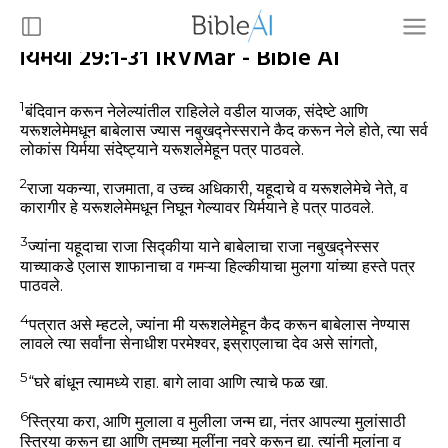
यिर्मया 29:1-31 IRVMar - Bible AI
1
बंदिवान करून नेलेल्यांतील राहिलेले वडील याजक, संदेष्टे आणि
यरूशलेमेमधून बाबेलास ज्यास नबुखद्नेस्सराने कैद करून नेले होते, त्या सर्व
लोकांस यिर्मया संदेष्ट्याने यरूशलेमेहून पत्र पाठवले.
2
राजा यकन्या, राजमाता, व उच्च अधिकारी, यहूदाचे व यरूशलेमेचे नेते, व
कारागीर हे यरूशलेमेमधून निघून गेल्यावर यिर्मयाने हे पत्र पाठवले.
3
ज्यांना यहूदाचा राजा सिद्कीया याने बाबेलाचा राजा नबुखद्नेस्सर
याच्याकडे एलास शाफानाचा व गमऱ्या हिल्कीयाचा मुलगा यांच्या हस्ते पत्र
पाठवले.
4
पत्रात असे म्हटले, ज्यांना मी यरूशलेमेहून कैद करून बाबेलास नेण्यास
लावले त्या सर्वांना सेनाधीश परमेश्वर, इस्राएलाचा देव असे सांगतो,
5
“घरे बांधून त्यामध्ये राहा. बागे लावा आणि त्याचे फळ खा.
6
स्त्रिया करा, आणि मुलाला व मुलीला जन्म द्या, नंतर आपल्या मुलांसाठी
स्त्रिया करून द्या आणि तुमच्या मुलींना नवरे करून द्या. त्यांनी मुलांना व