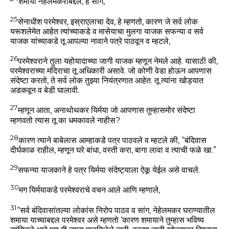
शमाया नेहेलमकराबद्दल, हे सांग,
25
सेनाधीश परमेश्वर, इस्राएलाचा देव, हे म्हणतो, कारण जे सर्व लोक
यरूशलेमेत आहेत त्यांच्याकडे व मासेयाचा मुलगा याजक सफन्या व सर्व
याजक यांच्याकडे तू आपल्या नावाने पत्रे पाठवून व म्हटले,
26
परमेश्वराने तुला यहोयादाच्या जागी याजक म्हणून नेमले आहे. यासाठी की,
परमेश्वराच्या मंदिराचा तू अधिकारी असावे. जो कोणी वेडा होऊन आपणास
संदेष्टा करतो, ते सर्व लोक तुझ्या नियंत्रणात आहेत. तू त्यांना खोड्यात
अडकवून व बेडी घालावी.
27
म्हणून आता, अनाथोथकर यिर्मया जो आपणास तुम्हासमोर संदेष्टा
म्हणवतो त्यास तू का धमकावले नाहीस?
28
कारण त्याने बाबेलास आम्हाकडे पत्र पाठवले व म्हटले की, “बंदिवास
दीर्घकाळ राहील, म्हणून घरे बांधा, वस्ती करा, बागा लावा व त्याची फळे खा.”
29
सफन्या याजकाने हे पत्र यिर्मया संदेष्ट्याला ऐकू येईल असे वाचले.
30
मग यिर्मयाकडे परमेश्वराचे वचन आले आणि म्हणाले,
31
“सर्व बंदिवासांतल्या लोकांस निरोप पाठव व सांग, नेहेलमकर घराण्यातील
शमाया याच्याबद्दल परमेश्वर असे म्हणतो ‘कारण शमायाने तुम्हास भविष्य