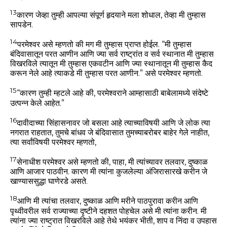
13
कारण जेव्हा तुम्ही आपल्या संपूर्ण हृदयाने मला शोधाल, तेव्हा मी तुम्हास
सापडेन.
14
परमेश्वर असे म्हणतो की मग मी तुम्हास प्राप्त होईल. “मी तुम्हास
बंदिवासातून परत आणीन आणि ज्या सर्व राष्ट्रांत व सर्व स्थानात मी तुम्हास
विखरविले त्यातून मी तुम्हास एकवटीन आणि ज्या स्थानातून मी तुम्हास कैद
करून नेले आहे त्याकडे मी तुम्हास परत आणीन.” असे परमेश्वर म्हणतो.
15
“कारण तुम्ही म्हटले आहे की, परमेश्वराने आम्हासाठी बाबेलामध्ये संदेष्टे
उत्पन्न केले आहेत.”
16
दावीदाच्या सिंहासनावर जो बसला आहे त्याच्याविषयी आणि जे लोक त्या
नगरात राहतात, तुमचे बांधव जे बंदिवासात तुमच्याबरोबर बाहेर गेले नाहीत,
त्या सर्वांविषयी परमेश्वर म्हणतो,
17
सेनाधीश परमेश्वर असे म्हणतो की, पाहा, मी त्यांच्यावर तलवार, दुष्काळ
आणि आजार पाठवीन. कारण मी त्यांना कुजलेल्या अंजिरासारखे करीन जे
खाण्याससुद्धा घाणेरडे असते.
18
आणि मी त्यांचा तलवार, दुष्काळ आणि मरीने पाठपुरावा करीन आणि
पृथ्वीवरील सर्व राज्याच्या दृष्टीने दहशत पोहचेल असे मी त्यांना करीन. मी
त्यांना ज्या राष्ट्रात विखरविले आहे तेथे भयंकर भीती, शाप व निंदा व उपहास