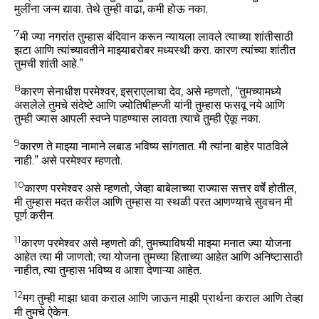
मुलींना जन्म द्यावा. तेथे तुम्ही वाढा, कमी होऊ नका.
7
मी ज्या नगरांत तुम्हास बंदिवान करून न्यायला लावले त्याच्या शांतीसाठी
झटा आणि त्यांच्यावतीने माझ्याबरोबर मध्यस्थी करा. कारण त्यांच्या शांतीत
तुमची शांती आहे.”
8
कारण सेनाधीश परमेश्वर, इस्राएलाचा देव, असे म्हणतो, “तुमच्यामध्ये
असलेले तुमचे संदेष्टे आणि ज्योतिषीह्न्जी यांनी तुम्हास फसवू नये आणि
तुम्ही ज्यास आपली स्वप्ने पाहण्यास लावता त्याचे तुम्ही ऐकू नका.
9
कारण ते माझ्या नामाने लबाड भविष्य सांगतात. मी त्यांना बाहेर पाठविले
नाही.” असे परमेश्वर म्हणतो.
10
कारण परमेश्वर असे म्हणतो, जेव्हा बाबेलाच्या राज्यास सत्तर वर्षे होतील,
मी तुम्हास मदत करील आणि तुम्हास या स्थळी परत आणण्याचे सुवचन मी
पूर्ण करीन.
11
कारण परमेश्वर असे म्हणतो की, तुमच्याविषयी माझ्या मनात ज्या योजना
आहेत त्या मी जाणतो; त्या योजना तुमच्या हिताच्या आहेत आणि अनिष्टासाठी
नाहीत, त्या तुम्हास भविष्य व आशा देणाऱ्या आहेत.
12
मग तुम्ही माझा धावा कराल आणि जाऊन माझी प्रार्थना कराल आणि तेव्हा
मी तुमचे ऐकेन.