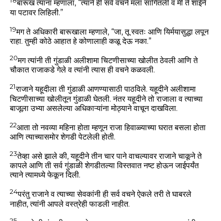
18
बारूख त्यांना म्हणाला, “त्याने ही सर्व वचने मला सांगितली व मी ते शाईने
या पटावर लिहिली.”
19
मग ते अधिकारी बारूखाला म्हणाले, “जा, तू स्वतः आणि यिर्मयासुद्धा लपून
राहा. तुम्ही कोठे आहात हे कोणालाही कळू देऊ नका.”
20
मग त्यांनी ती गुंडाळी अलीशामा चिटणीसाच्या खोलीत ठेवली आणि ते
चौकात राजाकडे गेले व त्यांनी त्यास ही वचने कळवली.
21
राजाने यहूदीला ती गुंडाळी आणण्यासाठी पाठविले. यहूदीने अलीशामा
चिटणीसाच्या खोलीतून गुंडाळी घेतली. नंतर यहूदीने तो राजाला व त्याच्या
बाजूला उभ्या असलेल्या अधिकाऱ्यांना मोठ्याने वाचून दाखविला.
22
आता तो नवव्या महिना होता म्हणून राजा हिवाळ्याच्या घरात बसला होता
आणि त्याच्यासमोर शेगडी पेटलेली होती.
23
तेव्हा असे झाले की, यहूदीने तीन चार पाने वाचल्यावर राजाने चाकूने ते
कापले आणि ती सर्व गुंडाळी शेगडीतल्या विस्तवात नष्ट होऊन जाईपर्यंत
त्याने त्यामध्ये फेकून दिली.
24
परंतु राजाने व त्याच्या सेवकांनी ही सर्व वचने ऐकले तरी ते घाबरले
नाहीत, त्यांनी आपले वस्त्रेही फाडली नाहीत.
25