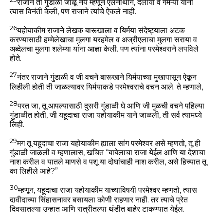
राजाने ती गुंडाळी जाळू नये म्हणून एलनाथान, दलाया व गमऱ्या यांनी
त्यास विनंती केली, पण राजाने त्यांचे ऐकले नाही.
26
यहोयाकीम राजाने लेखक बारूखाला व यिर्मया संदेष्ट्याला अटक
करण्यासाठी हम्मेलेखाचा मुलगा यरहमेल व अज्रीएलाचा मुलगा सराया व
अब्देलचा मुलगा शलेम्या यांना आज्ञा केली. पण त्यांना परमेश्वराने लपविले
होते.
27
नंतर राजाने गुंडाळी व जी वचने बारूखाने यिर्मयाच्या मुखापासून ऐकून
लिहीली होती ती जाळल्यावर यिर्मयाकडे परमेश्वराचे वचन आले. ते म्हणाले,
28
परत जा, तू आपल्यासाठी दुसरी गुंडाळी घे आणि जी मुळची वचने पहिल्या
गुंडाळीत होती, जी यहूदाचा राजा यहोयाकीम याने जाळली, ती सर्व त्यामध्ये
लिही.
29
मग तू यहूदाचा राजा यहोयाकीम ह्याला सांग परमेश्वर असे म्हणतो, तू ही
गुंडाळी जाळली व म्हणालास, खचित “बाबेलाचा राजा येईल आणि या देशाचा
नाश करील व यातले माणसे व पशू या दोघांचाही नाश करील, असे हिच्यात तू
का लिहीले आहे?”
30
म्हणून, यहूदाचा राजा यहोयाकीम याच्याविषयी परमेश्वर म्हणतो, त्यास
दावीदाच्या सिंहासनावर बसायला कोणी राहणार नाही. तर त्याचे प्रेत
दिवसातल्या उन्हात आणि रात्रीतल्या थंडीत बाहेर टाकण्यात येईल.