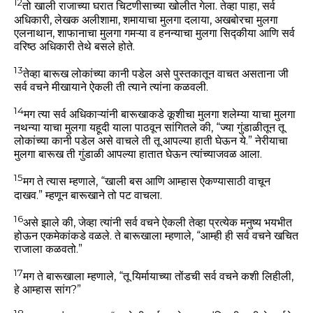
12
तो खाली राजाच्या घरात चिटणीसाच्या खोलीत गेला. तेव्हा पाहा, सर्व
अधिकारी, लेखक अलीशामा, शमायाचा मुलगा दलाया, अखबोरचा मुलगा
एलनाथान, शाफानाचा मुलगा गमऱ्या व हनन्याचा मुलगा सिद्कीया आणि सर्व
वरिष्ठ अधिकारी तेथे बसले होते.
13
तेव्हा बारूख लोकांच्या कानी पडेल असे पुस्तकातून वाचत असताना जी
सर्व वचने मीखायाने ऐकली ती त्याने त्यांना कळवली.
14
मग त्या सर्व अधिकाऱ्यांनी बारूखाकडे कूशीचा मुलगा शलेम्या याचा मुलगा
नथन्या याचा मुलगा यहूदी याला पाठवून सांगितले की, “ज्या गुंडाळीतून तू
लोकांच्या कानी पडेल असे वाचले ती तू आपल्या हाती घेऊन ये.” नेरीयाचा
मुलगा बारूख ती गुंडाळी आपल्या हातात घेऊन त्यांच्याजवळ आला.
15
मग ते त्यास म्हणाले, “खाली बस आणि आम्हास ऐकण्यासाठी वाचून
दाखव.” म्हणून बारूखाने तो पट वाचला.
16
असे झाले की, जेव्हा त्यांनी सर्व वचने ऐकली तेव्हा प्रत्येक मनुष्य भयभीत
होऊन एकमेकांकडे वळले. ते बारूखाला म्हणाले, “आम्ही ही सर्व वचने खचित
राजाला कळवतो.”
17
मग ते बारूखाला म्हणाले, “तू यिर्मायाच्या तोंडची सर्व वचने कशी लिहीली,
हे आम्हास सांग?”