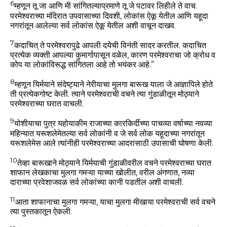
6
म्हणून तू जा आणि मी सांगितल्याप्रमाणे तू जे पटावर लिहीले ते वाच.
परमेश्वराच्या मंदिरात उपवासाच्या दिवशी, लोकांस ऐकू येतील आणि यहूदा
नगरांतून आलेल्या सर्व लोकांस ऐकू येतील अशी वाचून दाखव.
7
कदाचित् ते परमेश्वरापुढे आपली दयेची विनंती सादर करतील. कदाचित
प्रत्येक व्यक्ती आपल्या कुमार्गापासून वळेल, कारण परमेश्वराचा जो क्रोध व
कोप या लोकांविरूद्ध सांगितला आहे तो भयंकर आहे.”
8
म्हणून यिर्मयाने संदेष्ट्याने नेरीयाचा मुलगा बारूख याला जे आज्ञापिले होते
ती प्रत्येकगोष्ट केली. त्याने परमेश्वराची वचने त्या गुंडाळीतून मोठ्याने
परमेश्वराच्या घरात वाचली.
9
योशीयाचा पुत्र यहोयाकीम राजाच्या कारकिर्दीच्या पाचव्या वर्षाच्या नवव्या
महिन्यात यरूशलेमेतल्या सर्व लोकांनी व जे सर्व लोक यहूदाच्या नगरांतून
यरूशलेमेस आले त्यांनीही परमेश्वराच्या आदरासाठी उपासाची घोषणा केली.
10
तेव्हा बारूखाने मोठ्याने यिर्मयाची गुंडाळीवरील वचने परमेश्वराच्या घरात
शाफान लेखकाचा मुलगा गमऱ्या याच्या खोलीत, वरील अंगणात, नव्या
दाराच्या प्रवेशाजवळ सर्व लोकांच्या कानी पडतील अशी वाचली.
11
आता शाफानाचा मुलगा गमऱ्या, याचा मुलगा मीखाया परमेश्वराची सर्व वचने
त्या पुस्तकातून ऐकली.