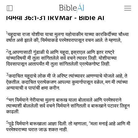
यिर्मया 36:1-31 IRVMar - Bible AI
1
यहूदाचा राजा योशीया याचा मुलगा यहोयाकीम याच्या कारकिर्दीच्या चौथ्या
वर्षात असे झाले की, यिर्मयाकडे परमेश्वरापासून वचन आले. ते म्हणाले,
2
तू आपणासाठी गुंडाळी घे आणि यहूदा, इस्राएल आणि इतर राष्ट्रे
यांच्याविषयी मी तुला सांगितलेले सर्व वचने त्यावर लिही. योशीयाच्या
दिवसापासून आतापर्यंत मी तुला सांगितलेली प्रत्येकगोष्ट लिही.
3
कदाचित यहूदाचे लोक मी जे अरिष्ट त्यांच्यावर आणण्याचे योजले आहे, ते
ऐकतील. कदाचित प्रत्येकजण आपल्या कुमार्गापासून वळेल, मग मी त्यांच्या
अन्यायाची व पापांची क्षमा करीन.
4
मग यिर्मयाने नेरीयाचा मुलगा बारूख याला बोलावले आणि परमेश्वराने
त्याच्याशी बोललेली सर्व वचने यिर्मयाने सांगितली व बारूखाने पटावर लिहून
काढली.
5
पुढे यिर्मयाने बारूखाला आज्ञा दिली. तो म्हणाला, “मला मनाई आहे आणि मी
परमेश्वराच्या घरात जाऊ शकत नाही.