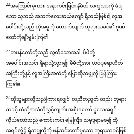
22
အကြောင်းမူကား၊ အနာကင်းခြင်း နိမိတ် လက္ခဏာကို ခံရ
သော သူသည် အသက်လေးဆယ်ကျော် ရှိသည်ဖြစ်၍ လူအ
ပေါင်းတို့သည် ထိုအမှုကို ထောက်လျက် ဘုရားသခင်၏ ဂုဏ်
တော်ကိုချီးမွမ်းကြ၏။
23
တမန်တော်တို့သည် လွတ်သောအခါ၊ မိမိတို့
အပေါင်းအသင်း ရှိရာသို့သွား၍၊ မိမိတို့အား ယဇ်ပုရောဟိတ်
အကြီးတို့နှင့် လူအကြီးအကဲတို့ ပြောဆိုသမျှကို ပြန်ကြား
ကြ၏။
24
ထိုသူများတို့သည်ကြားရလျှင်၊ တညီတညွတ် တည်း ဘုရား
သခင့် ထံသို့အသံကိုလွှင့်လျက်၊ အစိုးရတော် မူသေအရှင်၊
ကိုယ်တော်သည် ကောင်းကင်၊ မြေကြီး၊ သမုဒ္ဒရာမှစ၍ ထို
အရပ်တို့၌ ရှိသမျှတို့ကို ဖန်ဆင်းတော်မူသော ဘုရားသခင်ဖြစ်