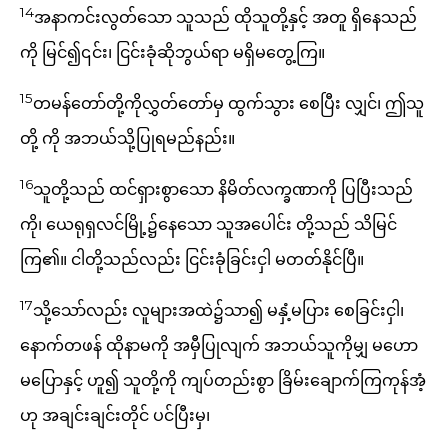
14
အနာကင်းလွတ်သော သူသည် ထိုသူတို့နှင့် အတူ ရှိနေသည်
ကို မြင်၍၎င်း၊ ငြင်းခုံဆိုဘွယ်ရာ မရှိမတွေ့ကြ။
15
တမန်တော်တို့ကိုလွှတ်တော်မှ ထွက်သွား စေပြီး လျှင်၊ ဤသူ
တို့ ကို အဘယ်သို့ပြုရမည်နည်း။
16
သူတို့သည် ထင်ရှားစွာသော နိမိတ်လက္ခဏာကို ပြပြီးသည်
ကို၊ ယေရုရှလင်မြို့၌နေသော သူအပေါင်း တို့သည် သိမြင်
ကြ၏။ ငါတို့သည်လည်း ငြင်းခုံခြင်းငှါ မတတ်နိုင်ပြီ။
17
သို့သော်လည်း လူများအထဲ၌သာ၍ မနှံ့မပြား စေခြင်းငှါ၊
နောက်တဖန် ထိုနာမကို အမှီပြုလျက် အဘယ်သူကိုမျှ မဟော
မပြောနှင့် ဟူ၍ သူတို့ကို ကျပ်တည်းစွာ ခြိမ်းချောက်ကြကုန်အံ့
ဟု အချင်းချင်းတိုင် ပင်ပြီးမှ၊