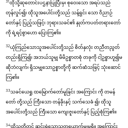
31
ထိုသို့ဆုတောင်းပဌနာပြုပြီးမှ၊ စုဝေးသော အရပ်သည်
တုန်လှုပ်၍၊ ထိုသူအပေါင်းတို့သည် သန့်ရှင်း သော ဝိညာဉ်
တော်နှင့် ပြည့်သဖြင့်၊ ဘုရားသခင်၏ နှုတ်ကပတ်တရားတော်
ကို ရဲ့ရင့်စွာဟော ပြောကြ၏။
32
ယုံကြည်သောသူအပေါင်းတို့သည် စိတ်နှလုံး တညီတညွတ်
တည်းရှိကြ၍၊ အဘယ်သူမျှ မိမိဥစ္စာတစုံ တခုကို ငါ့ဥစ္စာဟူ၍မ
ဆိုဘဲလျက်၊ ရှိသမျှသောဥစ္စာတို့ကို ဆက်ဆံသဖြင့် သုံးဆောင်
ကြ၏။
33
သခင်ယေရှု ထမြောက်တော်မူခြင်း အကြောင်း ကို တမန်
တော် တို့သည် ကြီးသော တန်ခိုးနှင့် သက်သေခံ ၍၊ ထိုသူ
အပေါင်းတို့သည် ကြီးသော ကျေးဇူးတော်နှင့် ပြည့်စုံကြ၏။
34
ထိုသူတို့တွင် ဆင်းရဲသောသူတယောက်မျှမရှိ။ အကြောင်း