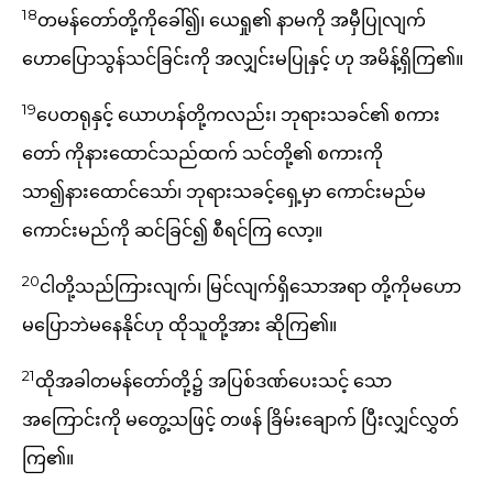
18
တမန်တော်တို့ကိုခေါ်၍၊ ယေရှု၏ နာမကို အမှီပြုလျက်
ဟောပြောသွန်သင်ခြင်းကို အလျှင်းမပြုနှင့် ဟု အမိန့်ရှိကြ၏။
19
ပေတရုနှင့် ယောဟန်တို့ကလည်း၊ ဘုရားသခင်၏ စကား
တော် ကိုနားထောင်သည်ထက် သင်တို့၏ စကားကို
သာ၍နားထောင်သော်၊ ဘုရားသခင့်ရှေ့မှာ ကောင်းမည်မ
ကောင်းမည်ကို ဆင်ခြင်၍ စီရင်ကြ လော့။
20
ငါတို့သည်ကြားလျက်၊ မြင်လျက်ရှိသောအရာ တို့ကိုမဟော
မပြောဘဲမနေနိုင်ဟု ထိုသူတို့အား ဆိုကြ၏။
21
ထိုအခါတမန်တော်တို့၌ အပြစ်ဒဏ်ပေးသင့် သော
အကြောင်းကို မတွေ့သဖြင့် တဖန် ခြိမ်းချောက် ပြီးလျှင်လွှတ်
ကြ၏။