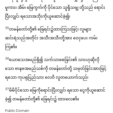
မူကား၊ အိမ်၊ မြေကွက်ကို ပိုင်သော သူရှိသမျှ တို့သည် ရောင်း
ပြီးလျှင်၊ ရသောအဘိုးကိုယူဆောင်ခဲ့၍၊
35
တမန်တော်တို့၏ ခြေရင်း၌ထားကြသဖြင့်၊ လူများ
ဆင်းရဲသည်အတိုင်း အသီးအသီးတို့အား ဝေငှပေး ကမ်း
ကြ၏။
36
ယောသေအမည်ရှိ၍ သက်သာစေခြင်း၏ သားဟုဆိုလို
သော ဗာနဗအမည်သစ်ကို တမန်တော်တို့ သမုတ်ခြင်းအားဖြင့်
ရသော ကုပရုပြည်သား လေဝိ လူတယောက်သည်၊
37
မိမိပိုင်သော မြေကိုရောင်းပြီးလျှင်၊ ရသော ငွေကိုယူဆောင်
ခဲ့၍ တမန်တော်တို့၏ ခြေရင်း၌ ထားလေ၏။
Public Domain