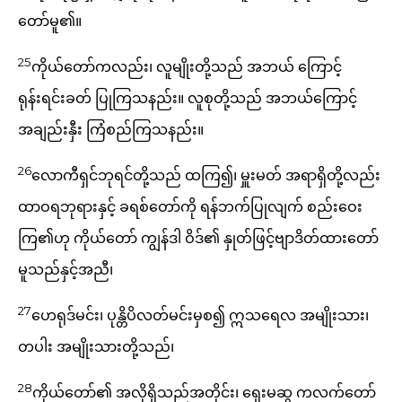
တော်မူ၏။
25
ကိုယ်တော်ကလည်း၊ လူမျိုးတို့သည် အဘယ် ကြောင့်
ရုန်းရင်းခတ် ပြုကြသနည်း။ လူစုတို့သည် အဘယ်ကြောင့်
အချည်းနှီး ကြံစည်ကြသနည်း။
26
လောကီရှင်ဘုရင်တို့သည် ထကြ၍၊ မှူးမတ် အရာရှိတို့လည်း
ထာဝရဘုရားနှင့် ခရစ်တော်ကို ရန်ဘက်ပြုလျက် စည်းဝေး
ကြ၏ဟု ကိုယ်တော် ကျွန်ဒါ ဝိဒ်၏ နှုတ်ဖြင့်ဗျာဒိတ်ထားတော်
မူသည်နှင့်အညီ၊
27
ဟေရုဒ်မင်း၊ ပုန္တိပိလတ်မင်းမှစ၍ ဣသရေလ အမျိုးသား၊
တပါး အမျိုးသားတို့သည်၊
28
ကိုယ်တော်၏ အလိုရှိသည်အတိုင်း၊ ရှေးမဆွ ကလက်တော်