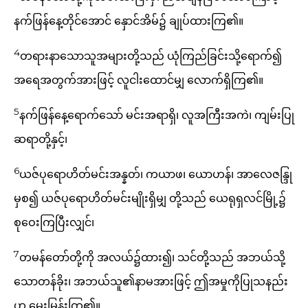
နက်ဖြန်နေ့တိုင်အောင် နှောင်အိမ်၌ ချုပ်ထားကြ၏။
4
တရားနာသောသူအများတို့သည် ယုံကြည်ခြင်းသို့ရောက်၍
အရေအတွက်အားဖြင့် လူငါးထောင်မျှ လောက်ရှိကြ၏။
5
နက်ဖြန်နေ့ရောက်သော် မင်းအရာရှိ၊ လူအကြီးအကဲ၊ ကျမ်းပြု
ဆရာတို့နှင့်၊
6
ယဇ်ပုရောဟိတ်မင်းအန္နတ်၊ ကယာဖ၊ ယောဟန်၊ အာလေဇန္ဒြု
မှစ၍ ယဇ်ပုရောဟိတ်မင်းမျိုးရှိမျှ တို့သည် ယေရုရှလင်မြို့၌
စုဝေးကြပြီးလျှင်၊
7
တမန်တော်တို့ကို အလယ်၌ထား၍၊ သင်တို့သည် အဘယ်သို့
သောတန်ခိုး၊ အဘယ်သူ၏နာမအားဖြင့် ဤအမှုကိုပြုသနည်း
ဟု မေးမြန်းကြ၏။