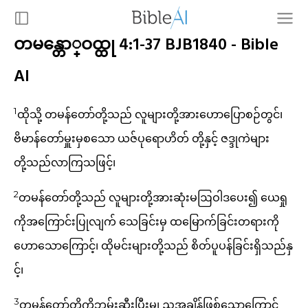
တမန္တော္ဝထ္ထု 4:1-37 BJB1840 - Bible
AI
1
ထိုသို့ တမန်တော်တို့သည် လူများတို့အားဟောပြောစဉ်တွင်၊
ဗိမာန်တော်မှူးမှစသော ယဇ်ပုရောဟိတ် တို့နှင့် ဇဒ္ဒုကဲများ
တို့သည်လာကြသဖြင့်၊
2
တမန်တော်တို့သည် လူများတို့အားဆုံးမဩဝါဒပေး၍ ယေရှု
ကိုအကြောင်းပြုလျက် သေခြင်းမှ ထမြောက်ခြင်းတရားကို
ဟောသောကြောင့်၊ ထိုမင်းများတို့သည် စိတ်ပူပန်ခြင်းရှိသည်နှ
င့်၊
3
တမန်တော်တို့ကိုဘမ်းဆီးပြီးမှ၊ ညအချိန်ဖြစ်သောကြောင့်