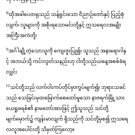
8
ထိုအခါပေတရုသည် သန့်ရှင်းသော ဝိညာဉ်တော်နှင့် ပြည့်စုံ
လျက်၊ လူများကို အစိုးရသောမင်းတို့နှင့် ဣသရေလအမျိုး
အကြီးအကဲတို့၊
9
အင်္ဂါချို့တဲ့သောသူကို ကျေးဇူးပြု၍၊ သူသည် အနာရောဂါနှ
င့် အဘယ်သို့ ကင်းလွတ်သနည်းဟု ငါတို့သည်ယနေ့အစစ်ခံရ
လျှင်၊
10
သင်တို့သည် လက်ဝါးကပ်တိုင်မှာကွပ်မျက်၍၊ ဘုရားသခင်
သည် သေခြင်းမှထမြောက်စေတော်မူသော နာဇရက်မြို့သား
ယေရှုခရစ်၏ နာမတော်အားဖြင့် ဤသူသည် သင်တို့
မျက်မှောက်၌ ကျန်းမာလျက် ရှိသည်ကို သင်တို့မှစ၍ ဣသရေ
လလူအပေါင်းတို့ သိမှတ်ကြလော့။