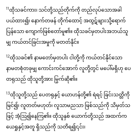
11
ထိုသခင်ကား၊ သင်တို့သည်တိုက်ကို တည်လုပ်သောအခါ
ပယ်ထား၍၊ နောက်တဖန် တိုက်ထောင့် အထွဋ်ဖျားသို့ရောက်
ပြန်သော ကျောက်ဖြစ်တော်မူ၏။ ထိုသခင်မှတပါးအဘယ်သူ
မျှ ကယ်တင်ခြင်းအမှုကို မတတ်နိုင်။
12
ထိုသခင်၏ နာမတော်မှတပါး ငါတို့ကို ကယ်တင်နိုင်သော
နာမတစုံတခုမျှ ကောင်းကင်အောက် လူတို့တွင် မပေါ်မရှိဟု ပေ
တရုသည် ထိုသူတို့အား မြွက်ဆို၏။
13
ထိုသူတို့သည် ပေတရုနှင့် ယောဟန်တို့၏ ရဲရင့် ခြင်းသတ္တိကို
မြင်၍၊ လူတတ်မဟုတ်၊ လူသာမညသာ ဖြစ်သည်ကို သိမှတ်သ
ဖြင့် အံ့ဩ၍နေကြ၏။ ထိုသူနှစ် ယောက်တို့သည် အထက်က
ယေရှုနှင့်အတူ ရှိသည်ကို သတိရ၍၎င်း၊