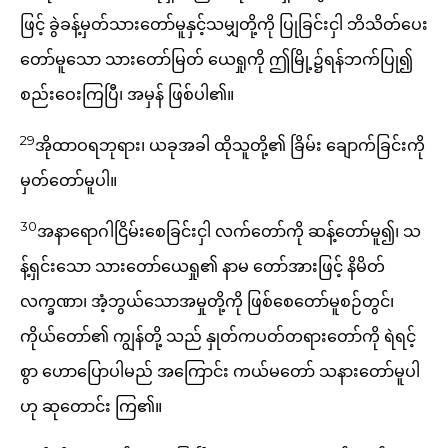
ဖြင့် ခွဲခန့်မှတ်သားတော်မူနှင့်သမျှတို့ကို ပြုခြင်းငှါ ဘိသိတ်ပေး
တော်မူသော သားတော်မြတ် ယေရှုကို ဤမြို့၌ရန်ဘက်ပြု၍
စည်းဝေးကြပြီ၊ အမှန် ဖြစ်ပါ၏။
29
အိုထာဝရဘုရား၊ ယခုအခါ ထိုသူတို့၏ ခြိမ်း ချောက်ခြင်းကို
မှတ်တော်မူပါ။
30
အနာရောဂါငြိမ်းစေခြင်းငှါ လက်တော်ကို ဆန့်တော်မူ၍၊ သ
န့်ရှင်းသော သားတော်ယေရှု၏ နာမ တော်အားဖြင့် နိမိတ်
လက္ခဏာ၊ အံ့ဘွယ်သောအမှုတို့ကို ဖြစ်စေတော်မူစဉ်တွင်၊
ကိုယ်တော်၏ ကျွန်တို့ သည် နှုတ်ကပတ်တရားတော်ကို ရဲရင့်
စွာ ဟောပြောပါမည် အကြောင်း ကယ်မတော် သနားတော်မူပါ
ဟု ဆုတောင်း ကြ၏။