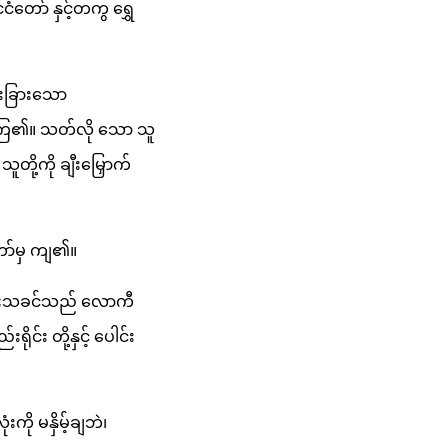
ံတော် နှင့်တကွ ရွှေ
ားခြားသော
ေကြ၏။ သတ်လို သော သူ
တို့ကို ချီးမြှောက်
တော်မှ ကျ၏။
ဘုရားသခင်သည် လောကီ
ုင်း တို့နှင့် ပေါင်း
ို မနှိမ့်ချဘဲ၊