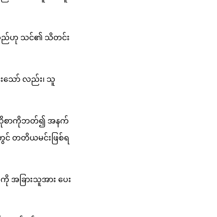
ုံသည်ဟု သင်၏ သိတင်း
င်းသော် လည်း၊ သူ
၊ ထိုစာကိုဘတ်၍ အနက်
်တွင် တတိယမင်းဖြစ်ရ
ကို အခြားသူအား ပေး