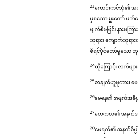
23
ကောင်းကင်ဘုံ၏ အရှင်
မှစသော မှူးတော် မတ်တ
မျက်စိမမြင်၊ နားမကြာ
ဘုရား၊ ကျောက်ဘုရားတိ
စီရင်ပိုင်တော်မူသော ဘ
24
ထိုကြောင့်၊ လက်ဖျာ
25
စာချက်ဟူမူကား၊ 
26
မေနေ၏ အနက်အဓိပ္ပါ
27
တေကလ၏ အနက်အဓိပ္ပါယ်
28
ဖေရက်၏ အနက်ဓိပ္ပါယ