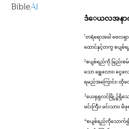
ဒံေယလအနာဂတၱိ
1
တရံရောအခါ ဗေလရှာဇာမ
ထောင်နှင့်တကွ စပျစ်
2
စပျစ်ရည်ကို မြည်းစမ
သော ရွှေဖလား၊ ငွေဖလား
ရမည်အကြောင်း၊ ထိုဖလာ
3
ယေရုရှလင်မြို့၌ရှိသ
မင်းကြီး၊ မင်းသား၊ မိ
4
စပျစ်ရည်ကိုသောက်၍၊