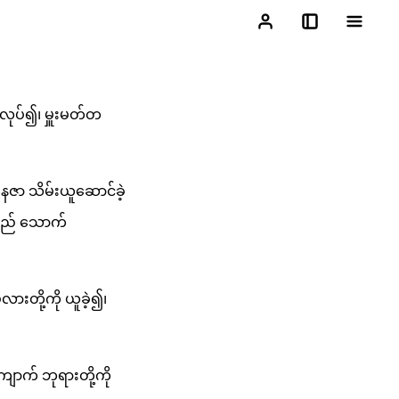
 လုပ်၍၊ မှူးမတ်တ
ေဇာ သိမ်းယူဆောင်ခဲ့
ု့သည် သောက်
းတို့ကို ယူခဲ့၍၊
ောက် ဘုရားတို့ကို