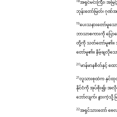
18
အရှင်မင်းကြီး၊ အမြင
ဘုန်းတော်မြတ်၊ ဂုဏ
19
ပေးသနားတော်မူသော ထ
ဘာသာစကားကို ပြောသေ
တို့ကို သတ်တော်မူ၏။ အ
တော်မူ၏။ နှိမ့်ချလိုသော
20
မာန်မာနစိတ်နှင့် ထ
21
လူသားစုထဲက နှင်ထုတ
နိုင်ငံကို အုပ်စိုး၍၊ အ
ဘော်လျက်၊ နွားကဲ့သို့
22
အရှင်သားတော် ဗေလရှာ