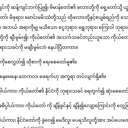
ကို ဆန့်ကျင်ဘက်ပြု၍၊ ဗိမာန်တော်၏ ဖလားတို့ကို ရှေ့တော်သို့ ယူ
ော်၊ မိဖုရား၊ မောင်းမမိဿံတို့သည် ထိုဖလားတို့နှင့်စပျစ်ရည်ကို
း၊ အဘယ် အရာကိုမျှ မသိသော ငွေဘုရား၊ ရွှေဘုရား၊ ကြေးဝါ ဘုရာ
ု့ကို ချီးမွမ်း၍၊ ကိုယ်တော်၏ အသက်သခင်တည်းဟူသော ကိုယ်တော်၏
ုရားသခင်ကို မချီးမွမ်းဘဲ နေပါပြီတကား။
းကိုစေလွှတ်၍ ထိုစာကို ရေးစေတော်မူ၏။
မေနေမေနေ၊ တေကလ၊ ဖေရက်ဟု အက္ခရာ တင်လျက်ရှိ၏။
ယ်ကား၊ ကိုယ်တော်၏ နိုင်ငံကို ဘုရားသခင် ရေတွက်၍ ဆုံးစေတော
ကား၊ ကိုယ်တော် ကို ချိန်ခွင်နှင့် ချိန်၍လျော့ကြောင်းကို တွေ့
်ကား၊ နိုင်ငံတော်ကို ခွဲဝေ၍ မေဒိလူ၊ ပေရသိလူတို့အား အပ်ပေးတေ