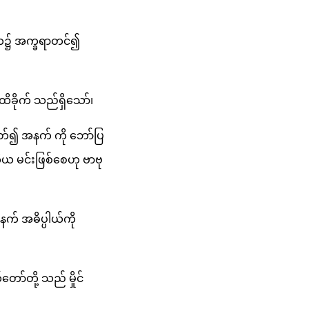
ဂတေ၌ အက္ခရာတင်၍
ထိခိုက် သည်ရှိသော်၊
ဘတ်၍ အနက် ကို ဘော်ပြ
ယ မင်းဖြစ်စေဟု ဗာဗု
် အဓိပ္ပါယ်ကို
ော်တို့ သည် မှိုင်