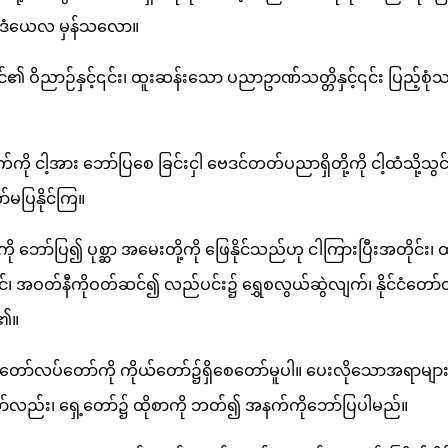
ောဒံယေလ မှန်သလော။
 ဝိညာဉ်နှင့်၎င်း၊ ထူးဆန်းသော ပညာဥာဏ်သတ္တိနှင့်၎င်း ပြည့်စ
ို ငါ့အား ဘော်ပြစေ ခြင်းငှါ ဗေဒင်တတ်ပညာရှိတို့ကို ငါ့ထံသို့သွ
မပြနိုင်ကြ။
 ဘော်ပြ၍ ပုစ္ဆာ အမေးတို့ကို ဖြေနိုင်သည်ဟု ငါကြားပြီးအတိုင်း
ျှင်၊ အဝတ်နီကိုဝတ်ဆင်၍ လည်ပင်း၌ ရွှေစလွယ်ဆွဲလျက်၊ နိုင်ငံတော
ူ၏။
်လပ်တော်ကို ကိုယ်တော်၌ရှိစေတော်မူပါ။ ပေးလိုသောအရာများ
ော်လည်း၊ ရှေ့တော်၌ ထိုစာကို ဘတ်၍ အနက်ကိုဘော်ပြပါမည်။