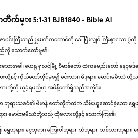
က်မ္း 5:1-31 BJB1840 - Bible AI
င်းကြီးသည် မှူးမတ်တထောင်ကို ခေါ်ပြီးလျှင် ကြီးစွာသော ပွဲကို
ရည်ကို သောက်တော်မူ၏။
်းသောအခါ၊ ယေရု ရှလင်မြို့ ဗိမာန်တော် ထဲကခမည်းတော် နေဗုခဒ်န
တို့နှင့် ကိုယ်တော်တိုင်မှစ၍ မင်းသား၊ မိဖုရား၊ မောင်းမမိဿံ တိ
းတို့ကို ယူခဲ့ရမည်ဟု အမိန့်တော်ရှိသည်အတိုင်း၊
ော ဘုရားသခင်၏ ဗိမာန် တော်တိုက်ထဲက သိမ်းယူဆောင်ခဲ့သော ရွှေဖလာ
ဖုရား၊ မောင်းမမိဿံတို့သည် ထိုဖလားတို့နှင့် သောက်ကြ၏။
 ရွေဘုရား၊ ငွေဘုရား၊ ကြေးဝါဘုရား၊ သံဘုရား၊ သစ်သားဘုရား၊ ကျ