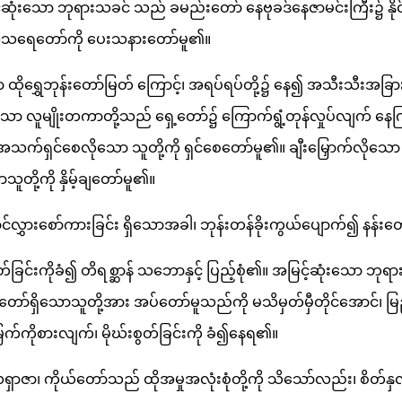
့်ဆုံးသော ဘုရားသခင် သည် ခမည်းတော် နေဗုခဒ်နေဇာမင်းကြီး၌ နိုင်င
်အသရေတော်ကို ပေးသနားတော်မူ၏။
ိုရွှေဘုန်းတော်မြတ် ကြောင့်၊ အရပ်ရပ်တို့၌ နေ၍ အသီးသီးအခြ
ာ လူမျိုးတကာတို့သည် ရှေ့တော်၌ ကြောက်ရွံ့တုန်လှုပ်လျက် န
သက်ရှင်စေလိုသော သူတို့ကို ရှင်စေတော်မူ၏။ ချီးမြှောက်လိုသော သူ
သူတို့ကို နှိမ့်ချတော်မူ၏။
ောင်လွှားစော်ကားခြင်း ရှိသောအခါ၊ ဘုန်းတန်ခိုးကွယ်ပျောက်၍ နန်း
်ခြင်းကိုခံ၍ တိရစ္ဆာန် သဘောနှင့် ပြည့်စုံ၏။ အမြင့်ဆုံးသော 
လိုတော်ရှိသောသူတို့အား အပ်တော်မူသည်ကို မသိမှတ်မှီတိုင်အောင်၊ မြည်းရိ
 မြက်ကိုစားလျက်၊ မိုဃ်းစွတ်ခြင်းကို ခံ၍နေရ၏။
ဇာ၊ ကိုယ်တော်သည် ထိုအမှုအလုံးစုံတို့ကို သိသော်လည်း၊ စိတ်နှလုံးက