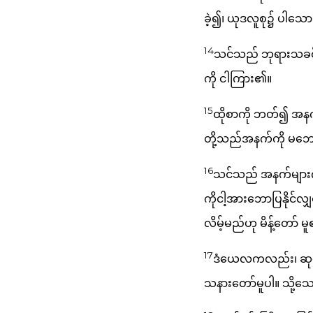
ခဲ့၍၊ ယုဒလူစု၌ ပါသ
14
သင်သည် ဘုရားသခင်၏
ကို ငါကြား၏။
15
ထိုစာကို ဘတ်၍ အနက်က
တို့သည်အနက်ကို မဘော်
16
သင်သည် အနက်များကို
ကိုငါ့အားဘောပြနိုင်လ
လိမ့်မည်ဟု မိန့်တော် မ
17
ဒံယေလကလည်း၊ ဆုတော
သနားတော်မူပါ။ သို့သ