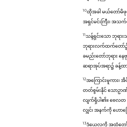
10
ထိုအခါ မယ်တော်မိဖုရ
အရှင်မင်းကြီး၊ အသက်တော
11
သန့်ရှင်းသော ဘုရား
ဘုရားလက်ထက်တော်၌၊ ထ
ခမည်းတော်ဘုရား နေဗု
ဆရာအုပ်အရာ၌ ခန့်ထာ
12
အကြောင်းမူကား၊ အိပ်
တတ်စွမ်းနိုင် သောဥာ
လျက်ရှိပါ၏။ ဗေလတ ရှ
လျှင်၊ အနက်ကို ဟောပြ
13
ဒံယေလကို အထံတော်သ