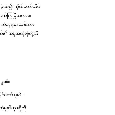
ခဲ့စေ၍၊ ကိုယ်တော်တိုင်
 သောက်ကြပြီတကား။
း၊ သံဘုရား၊ သစ်သား
 အမှုအလုံးစုံတို့ကို
်မူ၏။
မြင်တော် မူ၏။
ာ်မူ၏ဟု ဆိုလို