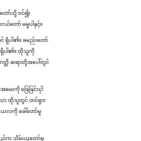
တော်သို့ ဝင်၍၊
းငယ်တော် မမူပါနှင့်။
င် ရှိပါ၏။ ခမည်းတော်
ိပါ၏။ ထိုသူကို
္တိ ဆရာတို့အပေါ်တွင်
အမေးကို ဖြေခြင်းငှါ
ာ ထိုသူတွင် ထင်ရှား
ယေလကို ခေါ်တော်မူ
ြည်က သိမ်းယူတော်မူ