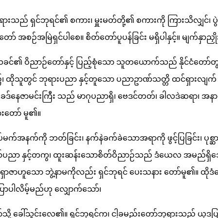
ားသည် ရှင်ဘုရင်၏ စကား၊ မှူးမတ်တို့၏ စကားကို ကြားသိလျှင်၊ ပွဲ
် အစဉ်အမြဲရှင်ပါစေ။ စိတ်တော်ပူပန်ခြင်း မရှိပါနှင့်။ မျက်နှာညှို
သခင်၏ ဝိညာဉ်တော်နှင့် ပြည့်စုံသော သူတယောက်သည် နိုင်ငံတော်တွ
ိုသူတွင် ဘုရားပညာ နှင့်တူသော ပညာဥာဏ်သတ္တိ ထင်ရှားလျက် ရှ
ခဒ်နေဇာမင်းကြီး သည် မာဂုပညာရှိ၊ ဗေဒင်တတ်၊ ခါလဒဲဆရာ၊ အနာဂတ
းတော် မူ၏။
မက်အနက်ကို ဘတ်ခြင်း၊ နက်နဲခက်ခဲသောအရာကို ဖွင့်ပြခြင်း၊ ပုစ္ဆာ
ဏ်ပညာ နှင့်တကွ၊ ထူးဆန်းသောစိတ်ဝိညာဉ်သည် ဒံယေလ အမည်ရှိသေ
ာဇာဟူသော ဘွဲ့နာမကိုလည်း ရှင်ဘုရင် ပေးသနား တော်မူ၏။ ထိုဒံ
ောပါလိမ့်မည်ဟု လျှောက်သော်၊
ို့ ခေါ်သွင်းလေ၏။ ရှင်ဘုရင်က၊ ငါ့ခမည်းတော်ဘုရားသည် ယုဒပ