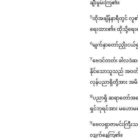
ချီးမွမ်းကြ၏။
5
ထိုအချိန်နာရီတွင် 
ရေးထား၏။ ထိုသို့ရေးသ
6
မျက်နှာတော်ညှိုးငယ်၍
7
ဗေဒင်တတ်၊ ခါလဒဲဆရာ၊
နိုင်သောသူသည် အဝတ်န
လုန်ပညာရှိတို့အား အမိန
8
ပညာရှိ ဆရာတော်အပေါ
ရှင်ဘုရင်အား မဟောမပြ
9
ဗေလရှာဇာမင်းကြီးသည် 
လျက်နေကြ၏။