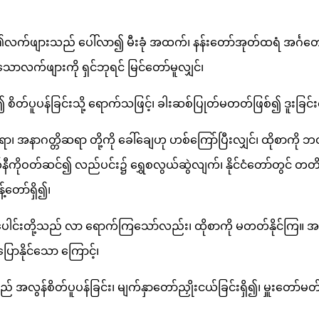
လူ၏လက်ဖျားသည် ပေါ်လာ၍ မီးခုံ အထက်၊ နန်းတော်အုတ်ထရံ အင်္
ောလက်ဖျားကို ရှင်ဘုရင် မြင်တော်မူလျှင်၊
 စိတ်ပူပန်ခြင်းသို့ ရောက်သဖြင့်၊ ခါးဆစ်ပြုတ်မတတ်ဖြစ်၍ ဒူးခြင်း
 အနာဂတ္တိဆရာ တို့ကို ခေါ်ချေဟု ဟစ်ကြော်ပြီးလျှင်၊ ထိုစာကို 
ီကိုဝတ်ဆင်၍ လည်ပင်း၌ ရွှေစလွယ်ဆွဲလျက်၊ နိုင်ငံတော်တွင် တတိ
့်တော်ရှိ၍၊
င်းတို့သည် လာ ရောက်ကြသော်လည်း၊ ထိုစာကို မတတ်နိုင်ကြ။ အနက
ောနိုင်သော ကြောင့်၊
အလွန်စိတ်ပူပန်ခြင်း၊ မျက်နှာတော်ညှိုးငယ်ခြင်းရှိ၍၊ မှူးတော်မတ်တ