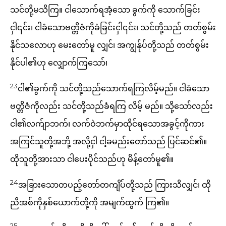
သင်တို့မသိကြ။ ငါသောက်ရအံ့သော ခွက်ကို သောက်ခြင်း
ငှါ၎င်း၊ ငါခံသောဗတ္တိဇံကိုခံခြင်းငှါ၎င်း၊ သင်တို့သည် တတ်စွမ်း
နိုင်သလောဟု မေးတော်မူ လျှင်၊ အကျွန်ုပ်တို့သည် တတ်စွမ်း
နိုင်ပါ၏ဟု လျှောက်ကြသော်၊
23
ငါ၏ခွက်ကို သင်တို့သည်သောက်ရကြလိမ့်မည်။ ငါခံသော
ဗတ္တိဇံကိုလည်း သင်တို့သည်ခံရကြ လိမ့် မည်။ သို့သော်လည်း
ငါ၏လက်ျာဘက်၊ လက်ဝဲဘက်မှာထိုင်ရသောအခွင့်ကိုကား
အကြင်သူတို့အဘို့ အလို့ငှါ ငါ့ခမည်းတော်သည် ပြင်ဆင်၏။
ထိုသူတို့အားသာ ငါပေးပိုင်သည်ဟု မိန့်တော်မူ၏။
24
အခြားသောတပည့်တော်တကျိပ်တို့သည် ကြားသိလျှင်၊ ထို
ညီအစ်ကိုနှစ်ယောက်တို့ကို အမျက်ထွက် ကြ၏။
25