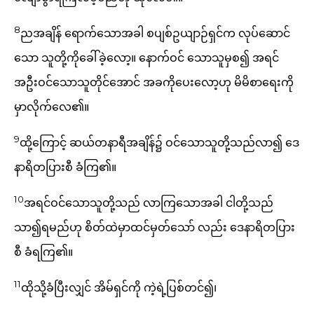
8
ညအချိန် ရောက်သောအခါ စပျစ်ဥယျာဉ်ရှင်က လုပ်ဆောင်
သော သူတို့ကိုခေါ်ခဲ့လော့။ နောက်ဝင် သောသူမှစ၍ အရင်
အဦးဝင်သောသူတိုင်အောင် အခကိုပေးလော့ဟု မိမိစာရေးကို
မှာလိုက်လေ၏။
9
ထို့ကြောင့် ဆယ်တနာရီအချိန်၌ ဝင်သောသူတို့သည်လာ၍ ဒေ
နာရိတပြားစီ ခံကြ၏။
10
အရင်ဝင်သောသူတို့သည် လာကြသောအခါ ငါတို့သည်
သာ၍ရမည်ဟု စိတ်ထဲမှာထင်မှတ်သော် လည်း ဒေနာရိတပြား
စီ ခံရကြ၏။
11
ထိုသို့ခံပြီးလျှင် အိမ်ရှင်ကို ကဲ့ရဲ့ပြစ်တင်၍၊