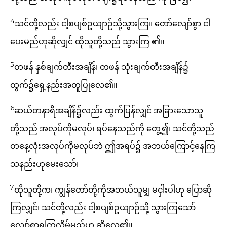
4
သင်တို့လည်း ငါ့စပျစ်ဥယျာဉ်သို့သွားကြ။ တော်လျော်စွာ ငါ
ပေးမည်ဟုဆိုလျှင် ထိုသူတို့သည် သွားကြ ၏။
5
တဖန် နှစ်ချက်တီးအချိန်၊ တဖန် သုံးချက်တီးအချိန်၌
ထွက်၌ရှေ့နည်းအတူပြုလေ၏။
6
ဆယ်တနာရီအချိန်၌လည်း ထွက်ပြန်လျှင် အခြားသောသူ
တို့သည် အလုပ်ကိုမလုပ်၊ ရပ်နေသည်ကို တွေ့၍၊ သင်တို့သည်
တနေ့လုံးအလုပ်ကိုမလုပ်ဘဲ ဤအရပ်၌ အဘယ်ကြောင့်နေကြ
သနည်းဟုမေးသော်၊
7
ထိုသူတို့က၊ ကျွန်တော်တို့ကိုအဘယ်သူမျှ မငှါးပါဟု ပြောဆို
ကြလျှင်၊ သင်တို့လည်း ငါ့စပျစ်ဥယျာဉ်သို့ သွားကြသော်
လျော်စွာရကြလိမ့်မည်ဟု ဆိုလေ၏။