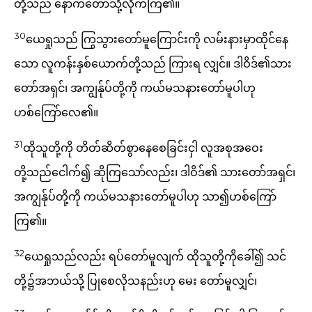
တို့သည် နောက်တော်သို့လိုက်ကြ၏။
30
ယေရှုသည် ကြွသွားတော်မူကြောင်းကို လမ်းနားမှာထိုင်နေ
သော လူကန်းနှစ်ယောက်တို့သည် ကြားရ လျှင်။ ဒါဝိဒ်၏သား
တော်အရှင်၊ အကျွန်ုပ်တို့ကို ကယ်မသနားတော်မူပါဟု
ဟစ်ကြော်လေ၏။
31
ထိုသူတို့ကို တိတ်ဆိတ်စွာနေစေခြင်းငှါ လူအစုအဝေး
တို့သည်ငေါက်၍ ဆိုကြသော်လည်း၊ ဒါဝိဒ်၏ သားတော်အရှင်၊
အကျွန်ုပ်တို့ကို ကယ်မသနားတော်မူပါဟု သာ၍ဟစ်ကြော်
ကြ၏။
32
ယေရှုသည်လည်း ရပ်တော်မူလျက် ထိုသူတို့ကိုခေါ်၍ သင်
တို့၌အဘယ်သို့ ပြုစေလိုသနည်းဟု မေး တော်မူလျှင်၊