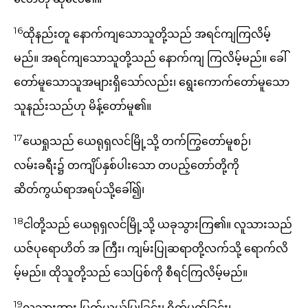
16
ထိုနည်းတူ နောက်ကျသောသူတို့သည် အရင်ကျကြလိမ့်
မည်။ အရင်ကျသောသူတို့သည် နောက်ကျ ကြလိမ့်မည်။ ခေါ်
တော်မူသောသူအများရှိသော်လည်း၊ ရွေးကောက်တော်မူသော
သူနည်းသည်ဟု မိန့်တော်မူ၏။
17
ယေရှုသည် ယေရုရှလင်မြို့သို့ တက်ကြွတော်မူစဉ်၊
လမ်းခရီး၌ တကျိပ်နှစ်ပါးသော တပည့်တော်တို့ကို
ဆိတ်ကွယ်ရာအရပ်သို့ခေါ်၍၊
18
ငါတို့သည် ယေရုရှလင်မြို့သို့ ယခုသွားကြ၏။ လူသားသည်
ယဇ်ပုရောဟိတ် အ ကြီး၊ ကျမ်းပြုဆရာတို့လက်သို့ ရောက်လိ
မ့်မည်။ ထိုသူတို့သည် သေပြစ်ကို စီရင်ကြလိမ့်မည်။
19
လူသားအား ပြက်ယယ်ပြုခြင်း၊ ရိုက်ပုတ်ခြင်း၊