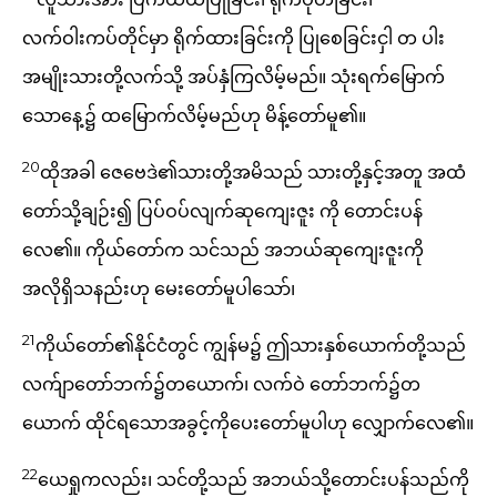
လက်ဝါးကပ်တိုင်မှာ ရိုက်ထားခြင်းကို ပြုစေခြင်းငှါ တ ပါး
အမျိုးသားတို့လက်သို့ အပ်နှံကြလိမ့်မည်။ သုံးရက်မြောက်
သောနေ့၌ ထမြောက်လိမ့်မည်ဟု မိန့်တော်မူ၏။
20
ထိုအခါ ဇေဗေဒဲ၏သားတို့အမိသည် သားတို့နှင့်အတူ အထံ
တော်သို့ချဉ်း၍ ပြပ်ဝပ်လျက်ဆုကျေးဇူး ကို တောင်းပန်
လေ၏။ ကိုယ်တော်က သင်သည် အဘယ်ဆုကျေးဇူးကို
အလိုရှိသနည်းဟု မေးတော်မူပါသော်၊
21
ကိုယ်တော်၏နိုင်ငံတွင် ကျွန်မ၌ ဤသားနှစ်ယောက်တို့သည်
လက်ျာတော်ဘက်၌တယောက်၊ လက်ဝဲ တော်ဘက်၌တ
ယောက် ထိုင်ရသောအခွင့်ကိုပေးတော်မူပါဟု လျှောက်လေ၏။
22
ယေရှုကလည်း၊ သင်တို့သည် အဘယ်သို့တောင်းပန်သည်ကို