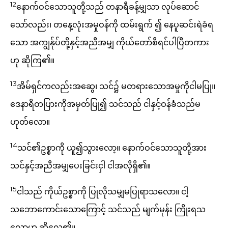
12
နောက်ဝင်သောသူတို့သည် တနာရီခန့်မျှသာ လုပ်ဆောင်
သော်လည်း၊ တနေ့လုံးအမှုဝန်ကို ထမ်းရွက် ၍ နေပူဆင်းရဲခံရ
သော အကျွန်ုပ်တို့နှင့်အညီအမျှ ကိုယ်တော်စီရင်ပါပြီတကား
ဟု ဆိုကြ၏။
13
အိမ်ရှင်ကလည်းအဆွေ၊ သင်၌ မတရားသောအမှုကိုငါမပြု။
ဒေနာရိတပြားကိုအမှတ်ပြု၍ သင်သည် ငါနှင့်ဝန်ခံသည်မ
ဟုတ်လော။
14
သင်၏ဥစ္စာကို ယူ၍သွားလော့။ နောက်ဝင်သောသူတို့အား
သင်နှင့်အညီအမျှပေးခြင်းငှါ ငါအလိုရှိ၏။
15
ငါသည် ကိုယ်ဥစ္စာကို ပြုလိုသမျှမပြုရာသလော။ ငါ့
သဘောကောင်းသောကြောင့် သင်သည် မျက်မုန်း ကြိုးရသ
လောဟု ဆိုလေ၏။