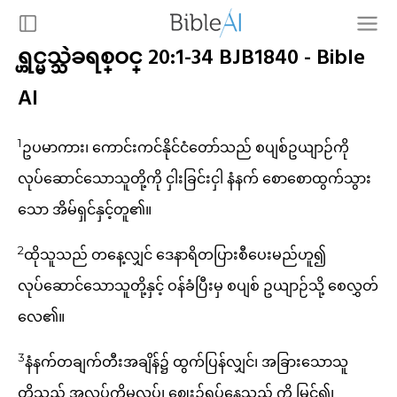
ရ္ဟင္မသ္သဲခရစ္ဝင္ 20:1-34 BJB1840 - Bible
AI
1
ဥပမာကား၊ ကောင်းကင်နိုင်ငံတော်သည် စပျစ်ဥယျာဉ်ကို
လုပ်ဆောင်သောသူတို့ကို ငှါးခြင်းငှါ နံနက် စောစောထွက်သွား
သော အိမ်ရှင်နှင့်တူ၏။
2
ထိုသူသည် တနေ့လျှင် ဒေနာရိတပြားစီပေးမည်ဟူ၍
လုပ်ဆောင်သောသူတို့နှင့် ဝန်ခံပြီးမှ စပျစ် ဥယျာဉ်သို့ စေလွှတ်
လေ၏။
3
နံနက်တချက်တီးအချိန်၌ ထွက်ပြန်လျှင်၊ အခြားသောသူ
တို့သည် အလုပ်ကိုမလုပ်၊ ဈေး၌ရပ်နေသည် ကို မြင်၍၊