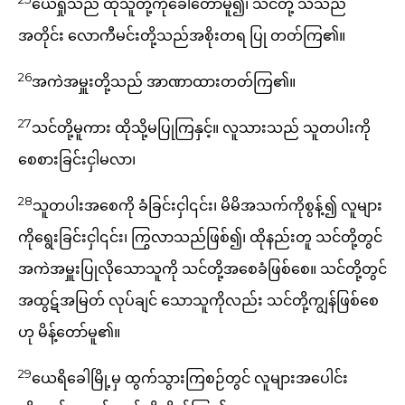
ယေရှုသည် ထိုသူတို့ကိုခေါ်တော်မူ၍၊ သင်တို့ သိသည်
အတိုင်း လောကီမင်းတို့သည်အစိုးတရ ပြု တတ်ကြ၏။
26
အကဲအမှူးတို့သည် အာဏာထားတတ်ကြ၏။
27
သင်တို့မူကား ထိုသို့မပြုကြနှင့်။ လူသားသည် သူတပါးကို
စေစားခြင်းငှါမလာ၊
28
သူတပါးအစေကို ခံခြင်းငှါ၎င်း၊ မိမိအသက်ကိုစွန့်၍ လူများ
ကိုရွေးခြင်းငှါ၎င်း၊ ကြွလာသည်ဖြစ်၍၊ ထိုနည်းတူ သင်တို့တွင်
အကဲအမှူးပြုလိုသောသူကို သင်တို့အစေခံဖြစ်စေ။ သင်တို့တွင်
အထွဋ်အမြတ် လုပ်ချင် သောသူကိုလည်း သင်တို့ကျွန်ဖြစ်စေ
ဟု မိန့်တော်မူ၏။
29
ယေရိခေါမြို့မှ ထွက်သွားကြစဉ်တွင် လူများအပေါင်း