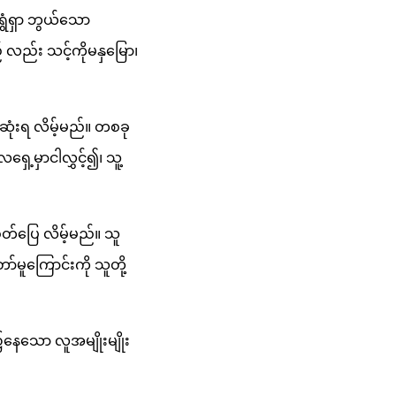
ရွံရှာ ဘွယ်သော
 လည်း သင့်ကိုမနှမြော၊
ုံးရ လိမ့်မည်။ တစခု
မှာငါလွှင့်၍၊ သူ့
စိတ်ပြေ လိမ့်မည်။ သူ
်မူကြောင်းကို သူတို့
၌နေသော လူအမျိုးမျိုး