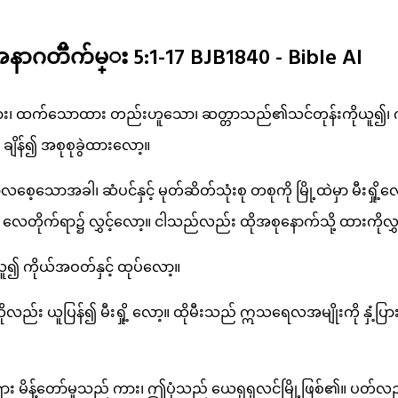
ၱိက်မ္း 5:1-17 BJB1840 - Bible AI
ား၊ ထက်သောထား တည်းဟူသော၊ ဆတ္တာသည်၏သင်တုန်းကိုယူ၍၊ ကိုယ
နှင့် ချိန်၍ အစုစုခွဲထားလော့။
ာလစေ့သောအခါ၊ ဆံပင်နှင့် မုတ်ဆိတ်သုံးစု တစုကို မြို့ထဲမှာ မီးရှို့လ
 လေတိုက်ရာ၌ လွှင့်လော့။ ငါသည်လည်း ထိုအစုနောက်သို့ ထားကိုလွ
 ကိုယ်အဝတ်နှင့် ထုပ်လော့။
လည်း ယူပြန်၍ မီးရှို့ လော့။ ထိုမီးသည် ဣသရေလအမျိုးကို နှံ့ပြားလ
 မိန့်တော်မူသည် ကား၊ ဤပုံသည် ယေရုရှလင်မြို့ဖြစ်၏။ ပတ်လည်