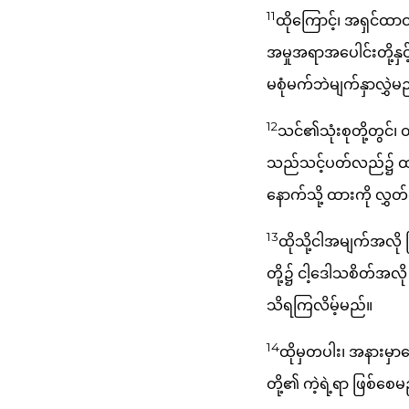
11
ထိုကြောင့်၊ အရှင်ထ
အမှုအရာအပေါင်းတို့နှ
မစုံမက်ဘဲမျက်နှာလွှဲမ
12
သင်၏သုံးစုတို့တွင်
သည်သင့်ပတ်လည်၌ ထားဘ
နောက်သို့ ထားကို လွှတ
13
ထိုသို့ငါအမျက်အလို ပ
တို့၌ ငါ့ဒေါသစိတ်အလိ
သိရကြလိမ့်မည်။
14
ထိုမှတပါး၊ အနားမှာ
တို့၏ ကဲ့ရဲ့ရာ ဖြစ်စေမ