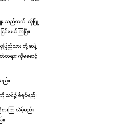
း သည်ထက်၊ ထိုမြို့
ငြင်းပယ်ကြပြီ။
ပြည်သား တို့ ဆန့်
်တရား ကိုမစောင့်
်မည်။
ကို သင်၌ စီရင်မည်။
စားကြ လိမ့်မည်။
ည်။