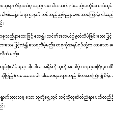
ာဝရဘုရား မိန့်တော်မူ သည်ကား၊ ငါအသက်ရှင်သည်အတိုင်း၊ စက်ဆုပ်
င့် ငါ၏သန့်ရှင်းရာ ဌာနကို သင်သည်ညစ်ညူးစေသောကြောင့်၊ ငါသည်
ည်။
၊ တစုသည်နာဘေးဖြင့် သေ၍၊ သင်၏အလယ်၌မွတ်သိပ်ခြင်းဘေးဖြင့် ဆ
ေးဖြင့်လဲ၍ သေရလိမ့်မည်။ တစုကိုအရပ်ရပ်တို့က လာသော လေရှေ့
်လိုက် မည်။
ြည့်စုံလိမ့်မည်။ ငါ့ဒေါသ အရှိန်ကို သူတို့အပေါ်မှာ တည်စေပြီးမှ၊ ငါ့
ု ကိုပြည့်စုံ စေသောအခါ၊ ငါထာဝရဘုရားသည် စိတ်အားကြီး၍ မိန့်တော
ရှောက်သွားသမျှသော သူတို့ရှေ့တွင် သင့်ကိုလူဆိတ်ညံရာ၊ ပတ်လည်
ည်။