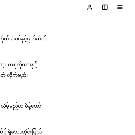
်ဆံပင်နှင့်မုတ်ဆိတ်
ော့။ တစုကိုထားနှင့်
ှတ် လိုက်မည်။
ိမ့်မည်ဟု မိန့်တော်
၌ ရှိသောတိုင်းပြည်