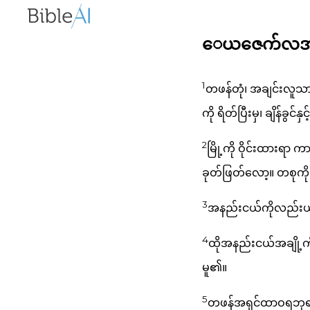
ေယဇေက်လအနာဂတ
1
တဖန်တုံ၊ အချင်းလူသ
ကို ရိတ်ပြီးမှ၊ ချိန်ခွင်
2
မြို့ကို ဝိုင်းထားရာ က
ခုတ်ဖြတ်လော့။ တစုကို
3
အနည်းငယ်ကိုလည်းယူ၍
4
ထိုအနည်းငယ်အချို့ကို
မူ၏။
5
တဖန်အရှင်ထာဝရဘုရား