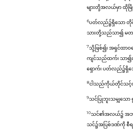
များတို့အလယ်မှာ ထိုမြိ
6
ပတ်လည်၌ရှိသော တိုင်
သားတို့သည်သာ၍ မတရား
7
သို့ဖြစ်၍၊ အရှင်ထာဝ
ကျင်သည်ထက်၊ သာ၍ဆန့်
ရှောက်၊ ပတ်လည်၌ရှိသေ
8
ငါသည်ကိုယ်တိုင်သင်
9
သင်ပြုဘူးသမျှသော ရွ
10
သင်၏အလယ်၌ အဘတို့သ
သင်၌အပြစ်ဒဏ်ကို စီရင