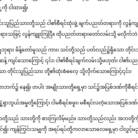
ု့ကို ငါထား၍၊
းသူပြည်သားတို့သည် ငါ၏စီရင်ထုံးဖွဲ့ ချက်ပညတ်တရားကို လွန်ကျူ
သဖြင့် လွန်ကျူးကြပြီ။ ထိုပညတ်တရားတော်လမ်းသို့ မလိုက်ဘဲ 
ရဘုရား မိန့်တော်မူသည် ကား၊ သင်တို့သည် ပတ်လည်၌ရှိသော တိုင်းသူ
 ကျင်သောကြောင့် ၎င်း၊ ငါ၏စီရင်ချက်လမ်းသို့မဟုတ်၊ ငါ၏ပညတ
ာ တိုင်းသူပြည်သား တို့၏ထုံးစံဓလေ့ သို့လိုက်သောကြောင့်၎င်း၊
့တဘက်၌ နေ၍၊ တပါး အမျိုးသားတို့ရှေ့မှာ သင်၌အပြစ်ဒဏ်ကိုစီရင
ံ့ရှာဘွယ်အမှုတို့ကြောင့်၊ ငါမစီရင်စဖူး၊ မစီရင်လတံ့သောအပြစ်ဒဏ်
ည် သားတို့ကို စားကြလိမ့်မည်။ သားတို့သည်လည်း အဘတို့ကို
်၍၊ ကျန်ကြွင်းသမျှကို အရပ်ရပ်တို့ကလာသောလေရှေ့မှာ ငါလွှင့်မ