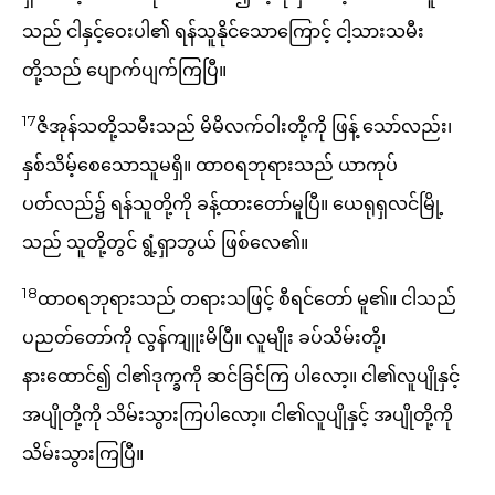
သည် ငါနှင့်ဝေးပါ၏ ရန်သူနိုင်သောကြောင့် ငါ့သားသမီး
တို့သည် ပျောက်ပျက်ကြပြီ။
17
ဇိအုန်သတို့သမီးသည် မိမိလက်ဝါးတို့ကို ဖြန့် သော်လည်း၊
နှစ်သိမ့်စေသောသူမရှိ။ ထာဝရဘုရားသည် ယာကုပ်
ပတ်လည်၌ ရန်သူတို့ကို ခန့်ထားတော်မူပြီ။ ယေရုရှလင်မြို့
သည် သူတို့တွင် ရွံ့ရှာဘွယ် ဖြစ်လေ၏။
18
ထာဝရဘုရားသည် တရားသဖြင့် စီရင်တော် မူ၏။ ငါသည်
ပညတ်တော်ကို လွန်ကျူးမိပြီ။ လူမျိုး ခပ်သိမ်းတို့၊
နားထောင်၍ ငါ၏ဒုက္ခကို ဆင်ခြင်ကြ ပါလော့။ ငါ၏လူပျိုနှင့်
အပျိုတို့ကို သိမ်းသွားကြပါလော့။ ငါ၏လူပျိုနှင့် အပျိုတို့ကို
သိမ်းသွားကြပြီ။