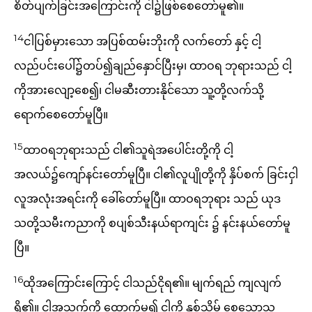
စိတ်ပျက်ခြင်းအကြောင်းကို ငါ၌ဖြစ်စေတော်မူ၏။
14
ငါပြစ်မှားသော အပြစ်ထမ်းဘိုးကို လက်တော် နှင့် ငါ့
လည်ပင်းပေါ်၌တပ်၍ချည်နှောင်ပြီးမှ၊ ထာဝရ ဘုရားသည် ငါ့
ကိုအားလျော့စေ၍၊ ငါမဆီးတားနိုင်သော သူ့တို့လက်သို့
ရောက်စေတော်မူပြီ။
15
ထာဝရဘုရားသည် ငါ၏သူရဲအပေါင်းတို့ကို ငါ့
အလယ်၌ကျော်နင်းတော်မူပြီ။ ငါ၏လူပျိုတို့ကို နှိပ်စက် ခြင်းငှါ
လူအလုံးအရင်းကို ခေါ်တော်မူပြီ။ ထာဝရဘုရား သည် ယုဒ
သတို့သမီးကညာကို စပျစ်သီးနယ်ရာကျင်း ၌ နင်းနယ်တော်မူ
ပြီ။
16
ထိုအကြောင်းကြောင့် ငါသည်ငိုရ၏။ မျက်ရည် ကျလျက်
ရှိ၏။ ငါ့အသက်ကို ထောက်မ၍ ငါ့ကို နှစ်သိမ့် စေသောသူ