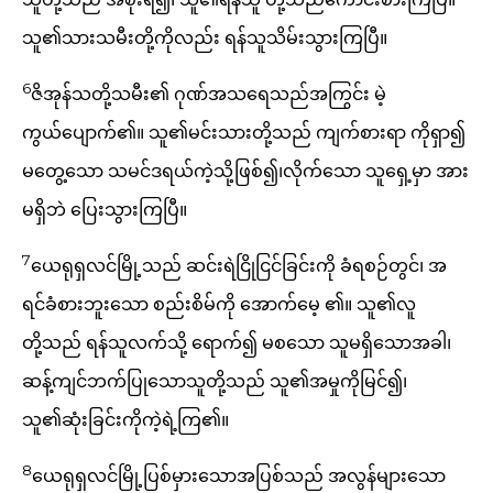
သူ၏သားသမီးတို့ကိုလည်း ရန်သူသိမ်းသွားကြပြီ။
6
ဇိအုန်သတို့သမီး၏ ဂုဏ်အသရေသည်အကြွင်း မဲ့
ကွယ်ပျောက်၏။ သူ၏မင်းသားတို့သည် ကျက်စားရာ ကိုရှာ၍
မတွေ့သော သမင်ဒရယ်ကဲ့သို့ဖြစ်၍၊လိုက်သော သူရှေ့မှာ အား
မရှိဘဲ ပြေးသွားကြပြီ။
7
ယေရုရှလင်မြို့သည် ဆင်းရဲငြိုငြင်ခြင်းကို ခံရစဉ်တွင်၊ အ
ရင်ခံစားဘူးသော စည်းစိမ်ကို အောက်မေ့ ၏။ သူ၏လူ
တို့သည် ရန်သူလက်သို့ ရောက်၍ မစသော သူမရှိသောအခါ၊
ဆန့်ကျင်ဘက်ပြုသောသူတို့သည် သူ၏အမှုကိုမြင်၍၊
သူ၏ဆုံးခြင်းကိုကဲ့ရဲ့ကြ၏။
8
ယေရုရှလင်မြို့ပြစ်မှားသောအပြစ်သည် အလွန်များသော