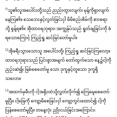
11
သူ၏လူအပေါင်းတို့သည် ညည်းတွားလျက်၊ မုန့်ကိုရှာလျက်
နေကြ၏။ သေဘေးနှင့်လွတ်ခြင်းငှါ မိမိစည်းစိမ်ကို စားစရာ
ဘို့ စွန့်ရ၏။ အိုထာဝရဘုရား၊ အကျွန်ုပ်သည် ရှုတ်ချခြင်းကို ခံ
ရသောကြောင့် ကြည့်ရှု ဆင်ခြင်တော်မူပါ။
12
အိုခရီးသွားသောသူ အပေါင်းတို့၊ ကြည့်ရှု ဆင်ခြင်ကြလော့။
ထာဝရဘုရားသည် ပြင်းစွာအမျက် တော်ထွက်သော နေ့၌ငါ့ကို
ညှဉ်းဆဲ၍၊ ဖြစ်စေတော်မူ သော ဒုက္ခနှင့်တူသော ဒုက္ခရှိ
သလော။
13
အထက်မှမီးကို ငါ့အရိုးထဲသို့လွှတ်လိုက်၍ ကြေမွေစေတော်
မူပြီ။ ငါ့ခြေကို ကျော့မိစေခြင်းငှါ ကျော့ကွင်းထောင်၍ ငါ့ကို
ပြန်စေတော်မူပြီ။ တနေ့လုံး ညှိုးငယ်ခြင်းအကြောင်း၊