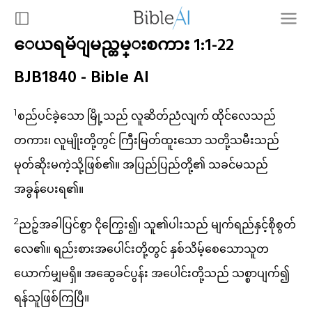
ေယရမိျမည္တမ္းစကား 1:1-22
BJB1840 - Bible AI
1
စည်ပင်ခဲ့သော မြို့သည် လူဆိတ်ညံလျက် ထိုင်လေသည်
တကား၊ လူမျိုးတို့တွင် ကြီးမြတ်ထူးသော သတို့သမီးသည်
မုတ်ဆိုးမကဲ့သို့ဖြစ်၏။ အပြည်ပြည်တို့၏ သခင်မသည်
အခွန်ပေးရ၏။
2
ညဉ့်အခါပြင်စွာ ငိုကြွေး၍၊ သူ၏ပါးသည် မျက်ရည်နှင့်စိုစွတ်
လေ၏။ ရည်းစားအပေါင်းတို့တွင် နှစ်သိမ့်စေသောသူတ
ယောက်မျှမရှိ။ အဆွေခင်ပွန်း အပေါင်းတို့သည် သစ္စာပျက်၍
ရန်သူဖြစ်ကြပြီ။