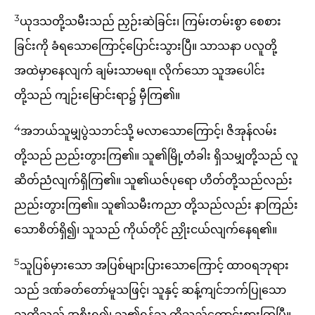
3
ယုဒသတို့သမီးသည် ညှဉ်းဆဲခြင်း၊ ကြမ်းတမ်းစွာ စေစား
ခြင်းကို ခံရသောကြောင့်ပြောင်းသွားပြီ။ သာသနာ ပလူတို့
အထဲမှာနေလျက် ချမ်းသာမရ။ လိုက်သော သူအပေါင်း
တို့သည် ကျဉ်းမြောင်းရာ၌ မှီကြ၏။
4
အဘယ်သူမျှပွဲသဘင်သို့ မလာသောကြောင့်၊ ဇိအုန်လမ်း
တို့သည် ညည်းတွားကြ၏။ သူ၏မြို့တံခါး ရှိသမျှတို့သည် လူ
ဆိတ်ညံလျက်ရှိကြ၏။ သူ၏ယဇ်ပုရော ဟိတ်တို့သည်လည်း
ညည်းတွားကြ၏။ သူ၏သမီးကညာ တို့သည်လည်း နာကြည်း
သောစိတ်ရှိ၍၊ သူသည် ကိုယ်တိုင် ညှိုးငယ်လျက်နေရ၏။
5
သူပြစ်မှားသော အပြစ်များပြားသောကြောင့် ထာဝရဘုရား
သည် ဒဏ်ခတ်တော်မူသဖြင့်၊ သူနှင့် ဆန့်ကျင်ဘက်ပြုသော
သူတို့သည် အစိုးရ၍၊ သူ၏ရန်သူ တို့သည်ကောင်းစားကြပြီ။