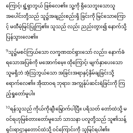
ကြောင့်၊ ရွံ့ရှာဘွယ် ဖြစ်လေ၏။ သူ့ကို ရိုသေဘူးသောသူ
အပေါင်းတို့သည် သူ၌အချည်းစည်းရှိ ခြင်းကို မြင်သောကြော
င့် မထီမဲ့မြင်ပြုကြ၏။ သူသည် လည်း ညည်းတွား၍ နောက်သို့
ပြန်သွားလေ၏။
9
သူ၌မစင်ကြယ်သော လက္ခဏထင်ရှားသော် လည်း၊ နောက်ခံ
ရသောအပြစ်ကို မအောက်မေ့။ ထိုကြောင့်၊ မျက်နှာပေးသော
သူမရှိဘဲ အံ့ဩဘွယ်သော အခြင်းအရာနှင့်နှိမ်ချခြင်းသို့
ရောက်လေ၏။ အိုထာဝရ ဘုရား၊ အကျွန်ုပ်ဆင်းရဲခြင်းကို ကြ
ည့်ရှုတော်မူပါ။
10
ရန်သူသည် ကိုယ်ကိုချီးမြှောက်ပါပြီ။ ပရိသတ် တော်ထဲသို့ မ
ဝင်ရဟုမြစ်တားတော်မူသော် သာသနာ ပလူတို့သည် သူ၏သန့်
ရှင်းရာဌာနတောင်ထဲသို့ ဝင်ကြောင်းကို သူမြင်ရပါ၏။