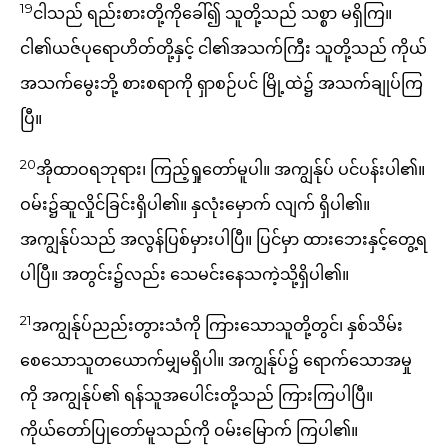
19
ငါသည် ရည်းစားတို့ကိုခေါ်၍ သူတို့သည် သစ္စာ မရှိကြ။
ငါ၏ယဇ်ပုရောဟိတ်တို့နှင့် ငါ၏အသက်ကြီး သူတို့သည် ကိုယ်
အသက်မွေးဘို့ စားစရာကို ရှာစဉ်ပင် မြို့ထဲ၌ အသက်ချုပ်ကြ
ပြီ။
20
အိုထာဝရဘုရား၊ ကြည့်ရှုတော်မူပါ။ အကျွန်ုပ် ပင်ပန်းပါ၏။
ဝမ်း၌ဆူလှိုင်ခြင်းရှိပါ၏။ နှလုံးမှောက် လျက် ရှိပါ၏။
အကျွန်ုပ်သည် အလွန်ပြစ်မှားပါပြီ။ ပြင်မှာ ထားဘေးနှင့်တွေ့ရ
ပါပြီ။ အတွင်း၌လည်း သေမင်းနေသကဲ့သို့ရှိပါ၏။
21
အကျွန်ုပ်ညည်းတွားသံကို ကြားသောသူတို့တွင်၊ နှစ်သိမ်း
စေသောသူတယောက်မျှမရှိပါ။ အကျွန်ုပ်၌ ရောက်သောအမှု
ကို အကျွန်ုပ်၏ ရန်သူအပေါင်းတို့သည် ကြားကြပါပြီ။
ကိုယ်တော်ပြုတော်မူသည်ကို ဝမ်းမြောက် ကြပါ၏။