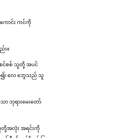
်းကောင်း ကင်ကို
တည်း။
င်စစ် သူတို့ အပင်
ြောက်၍၊ လေ ဘွေသည် သူ
င်းသော ဘုရားမေးတော်
ို့အလုံး အရင်းကို