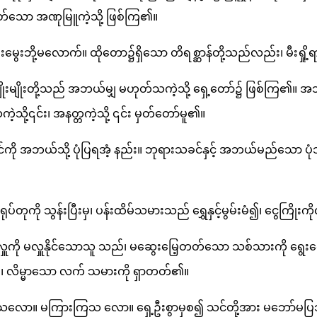
တ်သော အဏုမြူကဲ့သို့ ဖြစ်ကြ၏။
ွေးဘို့မလောက်။ ထိုတော၌ရှိသော တိရစ္ဆာန်တို့သည်လည်း၊ မီးရှို့
ိုးမျိုးတို့သည် အဘယ်မျှ မဟုတ်သကဲ့သို့ ရှေ့တော်၌ ဖြစ်ကြ၏။
ု့၎င်း၊ အနတ္တကဲ့သို့ ၎င်း မှတ်တော်မူ၏။
င်ကို အဘယ်သို့ ပုံပြရအံ့ နည်း။ ဘုရားသခင်နှင့် အဘယ်မည်သော ပု
်တုကို သွန်းပြီးမှ၊ ပန်းထိမ်သမားသည် ရွှေနှင့်မွမ်းမံ၍၊ ငွေကြိ
ူကို မလှူနိုင်သောသူ သည်၊ မဆွေးမြေ့တတ်သော သစ်သားကို ရွေးကော
းငှါ၊ လိမ္မာသော လက် သမားကို ရှာတတ်၏။
သလော။ မကြားကြသ လော။ ရှေ့ဦးစွာမှစ၍ သင်တို့အား မဘော်မ