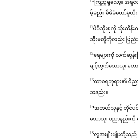
10
ကြည့်ရှုလော့။ အရှင
မ့်မည်။ မိမိခံတော်မူ
11
မိမိသိုးစုကို သိုးထိန
သိုးမတို့ကိုလည်း ဖြည်း
12
ရေများကို လက်ဆွန်းဖြ
ချင့်တွက်သောသူ၊ တောင်
13
ထာဝရဘုရား၏ ဝိညာဉ်
သနည်း။
14
အဘယ်သူနှင့် တိုင်
သောသူ၊ ပညာနည်းကို 
15
လူအမျိုးမျိုးတို့သည် 