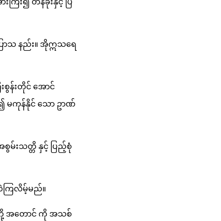
ကြီး၍ တန်ခိုးနှင့် ပြ
ပြောသ နည်း။ အိုဣသရေ
န်းတိုင် အောင်
်၍ မကုန်နိုင် သော ဥာဏ်
းသတ္တိ နှင့် ပြည့်စုံ
လဲကြလိမ့်မည်။
တို့ အတောင် ကို အသစ်