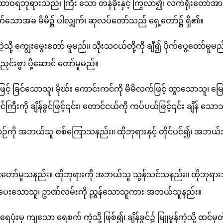
်ထာဝရဘုရားသည်၊ ကြီး သော တန်ခိုးနှင့် ကြွလာ၍၊ လက်ရုံးတော်အားဖ
ထိုက်သောအခ မိမိ၌ ပါလျှက်၊ ဆုလပ်တော်သည် ရှေ့တော်၌ ရှိ၏။
်းကဲ့သို့ ကျွေးမွေးတော် မူမည်။ သိုးသငယ်တို့ကို ချီ၍ ပိုက်ပွေ့တော်မ
ညှင်းစွာ ပို့ဆောင် တော်မူမည်။
င့် ခြင်သောသူ၊ မိုဃ်း ကောင်းကင်ကို မိမိလက်ဖြင့် ထွာသောသူ၊ မြေမှု
ကြီးကို ချိန်ခွင်ဖြင့်၎င်း၊ တောင်ငယ်ကို ကပ်ပယ်ဖြင့်၎င်း ချိန်
ကို အဘယ်သူ စစ်ကြောသနည်း။ ထိုဘုရားနှင့် တိုင်ပင်၍၊ အဘယ
ပင်တော်မူသနည်း။ ထိုဘုရားကို အဘယ်သူ သွန်သင်သနည်း။ ထိုဘုရာ
ပေးသောသူ၊ ဥာဏ်လမ်းကို ညွှန်သောသူကား အဘယ်သူနည်း။
ရေပုံးမှ ကျသော ရေစက် ကဲ့သို့ ဖြစ်၍၊ ချိန်ခွင်၌ မြူမှုန်ကဲ့သို့ ထင်မှ