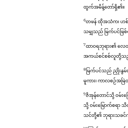
ထွက်အမိန့်တော်ရှိ၏။
6
တဖန် ထိုအသံက၊ ဟစ်က
သမျှသည် မြက်ပင်ဖြစ်၏
7
ထာဝရဘုရား၏ လေတိုက
အကယ်စင်စစ်လူတို့သည
8
မြက်ပင်သည် ညှိုးန
မူကား၊ ကာလစဉ်အမြ
9
ဇိအုန်တောင်သို့ ဝမ်
သို့ ဝမ်းမြောက်စရာ သိ
သင်တို့၏ ဘုရားသခင်ကို