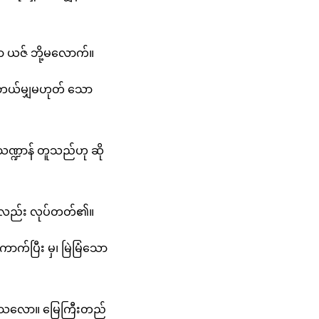
ရာ ယဇ် ဘို့မလောက်။
 အဘယ်မျှမဟုတ် သော
ံသဏ္ဍာန် တူသည်ဟု ဆို
ုးကိုလည်း လုပ်တတ်၏။
က်ပြီး မှ၊ မြဲမြံသော
ပြသလော။ မြေကြီးတည်