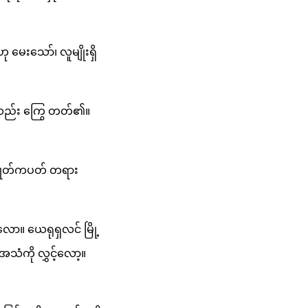
ေးသော်၊ လူမျိုးရှိ
့လည်း ကြွေ တတ်၏။
နှုတ်ကပတ် တရား
လော။ ယေရုရှလင် မြို့
အသံကို လွှင့်လော့။