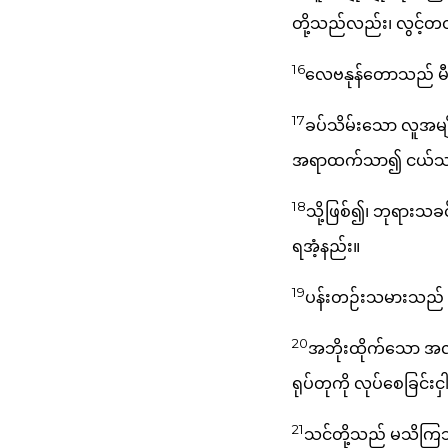
တို့သည်လည်း၊ လွင့်တ
16
လေဗနုန်တောသည် မီးမ
17
ခပ်သိမ်းသော လူအမျ
အရာထက်သာ၍ ငယ်သကဲ့သိ
18
သို့ဖြစ်၍၊ ဘုရားသခ
ရအံ့နည်း။
19
ပန်းတဉ်းသမားသည် ရုပ
20
အဘိုးထိုက်သော အလှ
ရုပ်တုကို လုပ်စေခြင်
21
သင်တို့သည် မသိကြ