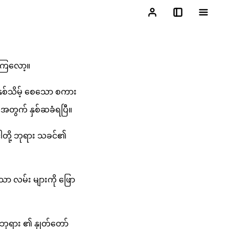
ေကြလော့။
 နှစ်သိမ့် စေသော စကား
အတွက် နှစ်ဆခံရပြီ။
တို့ ဘုရား သခင်၏
်သော လမ်း များကို ဖြော
ဘုရား ၏ နှုတ်တော်