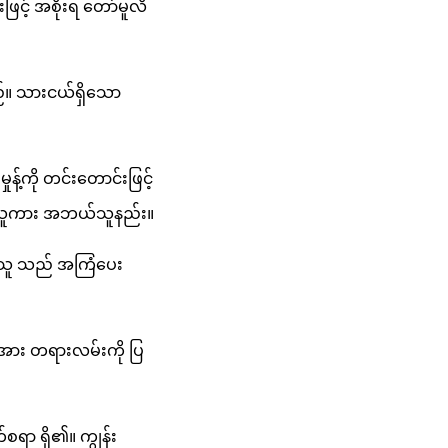
ြင့် အစိုးရ တော်မူလိ
ူမည်။ သားငယ်ရှိသော
န့်ကို တင်းတောင်းဖြင့်
 သောသူကား အဘယ်သူနည်း။
်သူ သည် အကြံပေး
းအား တရားလမ်းကို ပြ
တ်စရာ ရှိ၏။ ကျွန်း