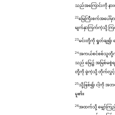
သည်အကြောင်းကို န
22
မြေကြီးစက်အပေါ်မှာ 
မျက်နှာကြက်ကဲ့သို့ က
23
မင်းတို့ကို ရှုတ်ချ
24
အကယ်စင်စစ်သူတို့ကိ
သည် မြေ၌ အမြစ်မစွဲရ။ 
တို့ကို ဖွဲကဲ့သို့ တိုက်လွှ
25
သို့ဖြစ်၍၊ ငါ့ကို အ
မူ၏။
26
အထက်သို့ မျှော်ကြည