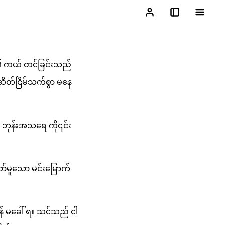
သူ၏ ကယ် တင်ခြင်းသည်
 ဆိတ်ငြိမ်သက်စွာ မနေ
၏ ဘုန်းအသရေ ကို၎င်း
မူသော မင်းမြောက်
် မခေါ် ရ။ သင်သည် ငါ