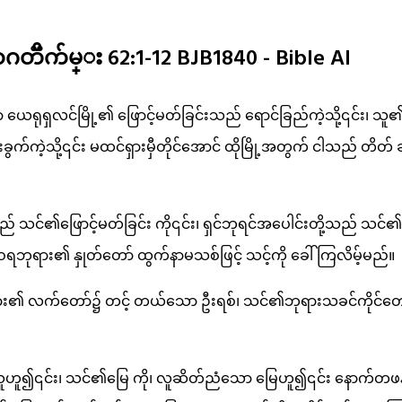
ၱက်မ္း 62:1-12 BJB1840 - Bible AI
ာ ယေရုရှလင်မြို့၏ ဖြောင့်မတ်ခြင်းသည် ရောင်ခြည်ကဲ့သို့၎င်း၊ 
က်ကဲ့သို့၎င်း မထင်ရှားမှီတိုင်အောင် ထိုမြို့အတွက် ငါသည် တိတ်
် သင်၏ဖြောင့်မတ်ခြင်း ကို၎င်း၊ ရှင်ဘုရင်အပေါင်းတို့သည် သင်
ရဘုရား၏ နှုတ်တော် ထွက်နာမသစ်ဖြင့် သင့်ကို ခေါ်ကြလိမ့်မည်။
၏ လက်တော်၌ တင့် တယ်သော ဦးရစ်၊ သင်၏ဘုရားသခင်ကိုင်တော်
ော သူဟူ၍၎င်း၊ သင်၏မြေ ကို၊ လူဆိတ်ညံသော မြေဟူ၍၎င်း နောက်တဖန