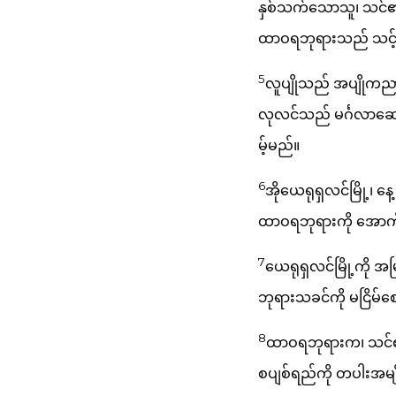
နှစ်သက်သောသူ၊ သင်
ထာဝရဘုရားသည် သင့်က
5
လူပျိုသည် အပျိုကညာ
လုလင်သည် မင်္ဂလာဆေ
မ့်မည်။
6
အိုယေရုရှလင်မြို့၊ န
ထာဝရဘုရားကို အောက်မ
7
ယေရုရှလင်မြို့ကို အမ
ဘုရားသခင်ကို မငြိမ်စေ
8
ထာဝရဘုရားက၊ သင်၏ ရ
စပျစ်ရည်ကို တပါးအမ