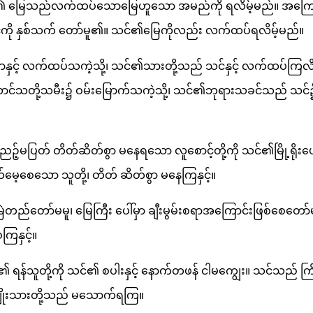
၏ မြေသည်လက်ထပ်သောမြေဟူသော အမည်ကို ရလိမ့်မည်။ အကြော
ို နှစ်သက် တော်မူ၏။ သင်၏မြေကိုလည်း လက်ထပ်ရလိမ့်မည်။
နှင့် လက်ထပ်သကဲ့သို့၊ သင်၏သားတို့သည် သင်နှင့် လက်ထပ်ကြလိမ
ာင်သတို့သမီး၌ ဝမ်းမြောက်သကဲ့သို့၊ သင်၏ဘုရားသခင်သည် သင်၌
ေ့ညဉ့်မပြတ် တိတ်ဆိတ်စွာ မနေရသော လူစောင့်တို့ကို သင်၏မြို့ရိုးပေါ
ေ့စေသော သူတို့၊ တိတ် ဆိတ်စွာ မနေကြနှင့်။
ြဲတည်တော်မမူ၊ မြေကြီး ပေါ်မှာ ချီးမွမ်းစရာအကြောင်းဖြစ်စေတော်မမ
ကြနှင့်။
န်သူတို့ကို သင်၏ စပါးနှင့် နောက်တဖန် ငါမကျွေး။ သင်သည် ကြ
ျိုးသားတို့သည် မသောက်ရကြ။