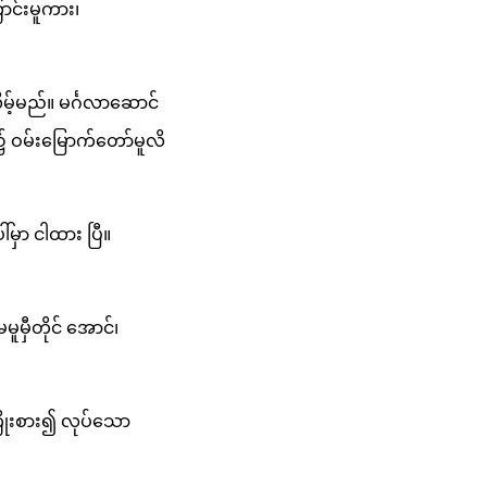
င်းမူကား၊
့်မည်။ မင်္ဂလာဆောင်
 ဝမ်းမြောက်တော်မူလိ
်မှာ ငါထား ပြီ။
ူမှီတိုင် အောင်၊
ိုးစား၍ လုပ်သော