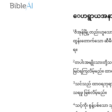
ေဟရွာယအနာဂတိ
1
ဇိအုန်မြို့တည်းဟူသေ
ထွန်းတောက်သော ဆီမီးခွ
ရ။
2
တပါးအမျိုးသားတို့သည
မြင်ရကြလိမ့်မည်။ ထာဝ
3
သင်သည် ထာဝရဘုရား
သရဖူ ဖြစ်လိမ့်မည်။
4
သင့်ကို၊ စွန့်ပစ်သ