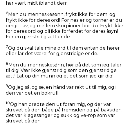
har vært midt iblandt dem.
6
Men du menneskesønn, frykt ikke for dem, og
frykt ikke for deres ord! For nesler og torner er du
omgitt av, og mellem skorpioner bor du. Frykt ikke
for deres ord og bli ikke forferdet for deres åsyn!
For en gjenstridig ætt er de.
7
Og du skal tale mine ord til dem enten de hører
eller lar det være; for gjenstridige er de.
8
Men du menneskesønn, hør på det som jeg taler
til dig! Vær ikke gjenstridig som den gjenstridige
ætt! Lat op din munn og et det som jeg gir dig!
9
Og jeg så, og se, en hånd var rakt ut til mig, og i
den var det en bokrull.
10
Og han bredte den ut foran mig, og der var
skrevet på den både på fremsiden og på baksiden;
det var klagesanger og sukk og ve-rop som var
skrevet på den.