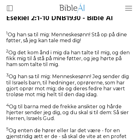
Esekiel 2:1-10 DNB1930 - Bible AI
1
Og han sa til mig: Menneskesønn! Stå op på dine
føtter, så jeg kan tale med dig!
2
Og det kom ånd i mig da han talte til mig, og den
fikk mig til å stå på mine føtter, og jeg hørte på
ham som talte til mig.
3
Og han sa til mig: Menneskesønn! Jeg sender dig
til Israels barn, til hedninger, oprørerne, som har
gjort oprør mot mig; de og deres fedre har vært
troløse mot mig helt til den dag idag.
4
Og til barna med de frekke ansikter og hårde
hjerter sender jeg dig, og du skal si til dem: Så sier
Herren, Israels Gud.
5
Og enten de hører eller lar det være - for en
gjenstridig ætt er de - så skal de vite at en profet