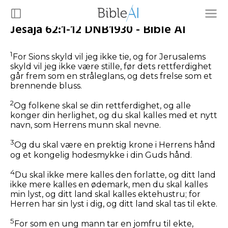
Jesaja 62:1-12 DNB1930 - Bible AI
1
For Sions skyld vil jeg ikke tie, og for Jerusalems
skyld vil jeg ikke være stille, før dets rettferdighet
går frem som en stråleglans, og dets frelse som et
brennende bluss.
2
Og folkene skal se din rettferdighet, og alle
konger din herlighet, og du skal kalles med et nytt
navn, som Herrens munn skal nevne.
3
Og du skal være en prektig krone i Herrens hånd
og et kongelig hodesmykke i din Guds hånd.
4
Du skal ikke mere kalles den forlatte, og ditt land
ikke mere kalles en ødemark, men du skal kalles
min lyst, og ditt land skal kalles ektehustru; for
Herren har sin lyst i dig, og ditt land skal tas til ekte.
5
For som en ung mann tar en jomfru til ekte,