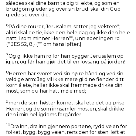
således skal dine barn ta dig til ekte, og som en
brudgom gleder sig over sin brud, skal din Gud
glede sig over dig.
6
På dine murer, Jerusalem, setter jeg vektere*;
aldri skal de tie, ikke den hele dag og ikke den hele
natt; I som minner Herren**, unn eder ingen ro!
{* JES 52, 8.} {** om hans løfter.}
7
Og gi ikke ham ro for han bygger Jerusalem op
igjen, og før han gjør det til en lovsang på jorden!
8
Herren har svoret ved sin høire hånd og ved sin
veldige arm: Jeg vil ikke mere gi dine fiender ditt
korn å ete, heller ikke skal fremmede drikke din
most, som du har hatt møie med;
9
men de som høster kornet, skal ete det og prise
Herren, og de som innsamler mosten, skal drikke
den i min helligdoms forgårder.
10
Dra inn, dra inn gjennem portene, rydd veien for
folket, bygg, bygg veien, rens den for sten, løft et