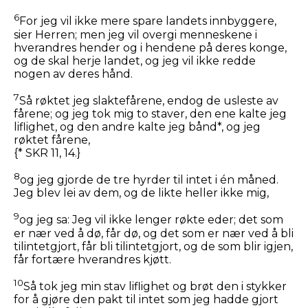
6
For jeg vil ikke mere spare landets innbyggere,
sier Herren; men jeg vil overgi menneskene i
hverandres hender og i hendene på deres konge,
og de skal herje landet, og jeg vil ikke redde
nogen av deres hånd.
7
Så røktet jeg slaktefårene, endog de usleste av
fårene; og jeg tok mig to staver, den ene kalte jeg
liflighet, og den andre kalte jeg bånd*, og jeg
røktet fårene,
{* SKR 11, 14.}
8
og jeg gjorde de tre hyrder til intet i én måned.
Jeg blev lei av dem, og de likte heller ikke mig,
9
og jeg sa: Jeg vil ikke lenger røkte eder; det som
er nær ved å dø, får dø, og det som er nær ved å bli
tilintetgjort, får bli tilintetgjort, og de som blir igjen,
får fortære hverandres kjøtt.
10
Så tok jeg min stav liflighet og brøt den i stykker
for å gjøre den pakt til intet som jeg hadde gjort