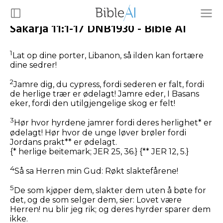
Sakarja 11:1-17 DNB1930 - Bible AI
1
Lat op dine porter, Libanon, så ilden kan fortære
dine sedrer!
2
Jamre dig, du cypress, fordi sederen er falt, fordi
de herlige trær er ødelagt! Jamre eder, I Basans
eker, fordi den utilgjengelige skog er felt!
3
Hør hvor hyrdene jamrer fordi deres herlighet* er
ødelagt! Hør hvor de unge løver brøler fordi
Jordans prakt** er ødelagt.
{* herlige beitemark; JER 25, 36.} {** JER 12, 5.}
4
Så sa Herren min Gud: Røkt slaktefårene!
5
De som kjøper dem, slakter dem uten å bøte for
det, og de som selger dem, sier: Lovet være
Herren! nu blir jeg rik; og deres hyrder sparer dem
ikke.