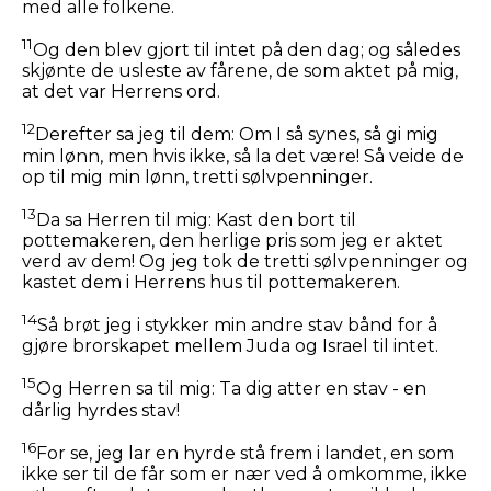
med alle folkene.
11
Og den blev gjort til intet på den dag; og således
skjønte de usleste av fårene, de som aktet på mig,
at det var Herrens ord.
12
Derefter sa jeg til dem: Om I så synes, så gi mig
min lønn, men hvis ikke, så la det være! Så veide de
op til mig min lønn, tretti sølvpenninger.
13
Da sa Herren til mig: Kast den bort til
pottemakeren, den herlige pris som jeg er aktet
verd av dem! Og jeg tok de tretti sølvpenninger og
kastet dem i Herrens hus til pottemakeren.
14
Så brøt jeg i stykker min andre stav bånd for å
gjøre brorskapet mellem Juda og Israel til intet.
15
Og Herren sa til mig: Ta dig atter en stav - en
dårlig hyrdes stav!
16
For se, jeg lar en hyrde stå frem i landet, en som
ikke ser til de får som er nær ved å omkomme, ikke