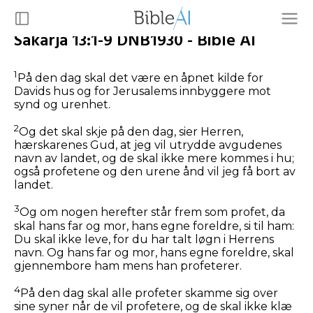
Sakarja 13:1-9 DNB1930 - Bible AI
1
På den dag skal det være en åpnet kilde for
Davids hus og for Jerusalems innbyggere mot
synd og urenhet.
2
Og det skal skje på den dag, sier Herren,
hærskarenes Gud, at jeg vil utrydde avgudenes
navn av landet, og de skal ikke mere kommes i hu;
også profetene og den urene ånd vil jeg få bort av
landet.
3
Og om nogen herefter står frem som profet, da
skal hans far og mor, hans egne foreldre, si til ham:
Du skal ikke leve, for du har talt løgn i Herrens
navn. Og hans far og mor, hans egne foreldre, skal
gjennembore ham mens han profeterer.
4
På den dag skal alle profeter skamme sig over
sine syner når de vil profetere, og de skal ikke klæ