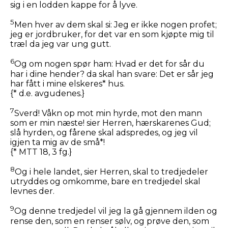
sig i en lodden kappe for å lyve.
5
Men hver av dem skal si: Jeg er ikke nogen profet;
jeg er jordbruker, for det var en som kjøpte mig til
træl da jeg var ung gutt.
6
Og om nogen spør ham: Hvad er det for sår du
har i dine hender? da skal han svare: Det er sår jeg
har fått i mine elskeres* hus.
{* d.e. avgudenes.}
7
Sverd! Våkn op mot min hyrde, mot den mann
som er min næste! sier Herren, hærskarenes Gud;
slå hyrden, og fårene skal adspredes, og jeg vil
igjen ta mig av de små*!
{* MTT 18, 3 fg.}
8
Og i hele landet, sier Herren, skal to tredjedeler
utryddes og omkomme, bare en tredjedel skal
levnes der.
9
Og denne tredjedel vil jeg la gå gjennem ilden og
rense den, som en renser sølv, og prøve den, som