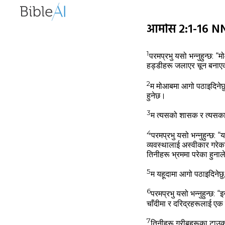
आमोस 2:1-16 NN
1
परमप्रभु यसो भन्‍नुहुन्‍छ
हड्डीहरू जलाएर चून बनाएक
2
म मोआबमा आगो पठाइदिनेछु, र
हुनेछ।
3
म त्‍यसको शासक र त्‍यसका स
4
परमप्रभु यसो भन्‍नुहुन्‍
व्‍यवस्‍थालाई अस्‍वीकार गरे
तिनीहरू भ्रममा परेका हुनाले
5
म यहूदामा आगो पठाइदिनेछु,
6
परमप्रभु यसो भन्‍नुहुन्‍छ
चाँदीमा र दरिद्रहरूलाई एक जो
7
तिनीहरू गरीबहरूका टाउकामाथ