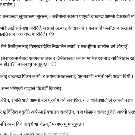
 पार्छन्‌।
बन्‍धकका लुगाहरूमा सुत्‍छन्‌। जरीमाना स्‍वरूप पाएको दाखमद्य आफ्‍नो देवताको मन्‍
एमोरीलाई सर्वनाश गरिदिएँ, जसको अल्‍गाइ देवदारुको र बलचाहिँ फलाँटका रूखको जस
लतिरका जरा नष्‍ट पारिदिएँ।
ⓗ
ले तिमीहरूलाई मिश्रदेशदेखि निकालेर ल्‍याएँ, र मरुभूमिमा चालीस वर्ष डोर्‍याएँ।
का छोराहरूमध्‍येबाट अगमवक्ताहरू र तिमीहरूका जवान मानिसहरूबाट नाजिरीहरू खड़
य होइन?” परमप्रभु भन्‍नुहुन्‍छ।
ⓘ
ूलाई दाखमद्य पिउन लायौ, र अगमवक्ताहरूलाई ‘अगमवाणी नभन’ भनी आज्ञा दियौ।
न्‍न भरिएको गाड़ाले किचेझैँ किच्‍नेछु।
पाउनेछैन, र बलियाले आफ्‍नो बल प्रयोग गर्न सक्‍नेछैन, न त शक्तिशालीले आफ्‍नो प्र
र फूर्तिसित दगुर्नेले आफैलाई बचाउन सक्‍नेछैन, न त घोड़ामा सवार हुनेले आफ्‍नो प
नि त्‍यस दिन नाङ्गै भाग्‍नेछन्,” परमप्रभु भन्‍नुहुन्‍छ।
ible Society 1997, 2006, 2009, 2012