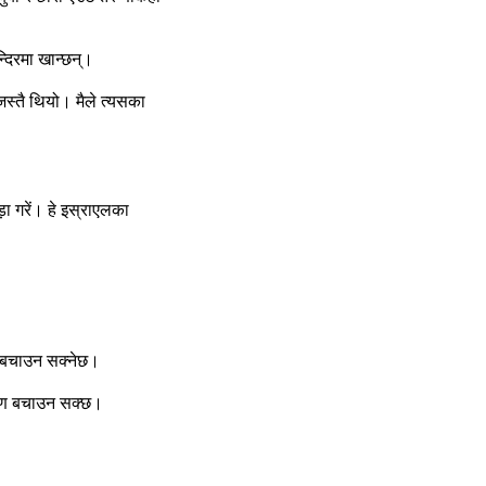
दिरमा खान्‍छन्‌।
्‍तै थियो। मैले त्‍यसका
ा गरें। हे इस्राएलका
ाण बचाउन सक्‍नेछ।
्राण बचाउन सक्‍छ।