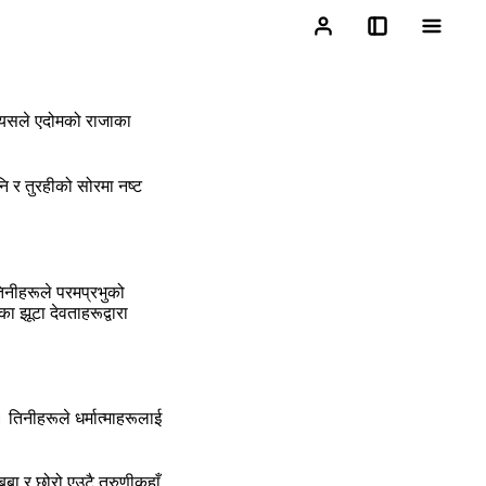
त्‍यसले एदोमको राजाका
नि र तुरहीको सोरमा नष्‍ट
तिनीहरूले परमप्रभुको
ा झूटा देवताहरूद्वारा
तिनीहरूले धर्मात्‍माहरूलाई
 बुबा र छोरो एउटै तरुणीकहाँ