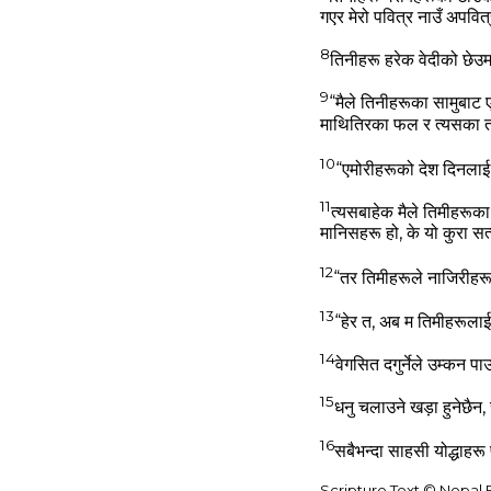
गएर मेरो पवित्र नाउँ अपवित्र
8
तिनीहरू हरेक वेदीको छेउमा 
9
“मैले तिनीहरूका सामुबाट 
माथितिरका फल र त्‍यसका त
10
“एमोरीहरूको देश दिनलाई मै
11
त्‍यसबाहेक मैले तिमीहरू
मानिसहरू हो, के यो कुरा सत्‍
12
“तर तिमीहरूले नाजिरीहर
13
“हेर त, अब म तिमीहरूलाई अ
14
वेगसित दगुर्नेले उम्‍कन 
15
धनु चलाउने खड़ा हुनेछैन, 
16
सबैभन्‍दा साहसी योद्धाहरू प
Scripture Text © Nepal B