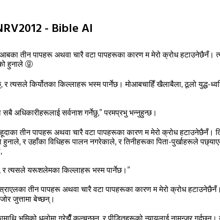
RV2012 - Bible AI
: “मोआबका तीन पापहरू अथवा चारै वटा पापहरूका कारण म मेरो क्रोध हटाउनेछैनँ। 
ो हुनाले
ⓖ
 त्‍यसले किर्योतका किल्‍लाहरू भस्‍म पार्नेछ। मोआबचाहिँ खैलाबैला, ठूलो युद्ध-ध्‍व
बै अधिकारीहरूलाई सर्वनाश गर्नेछु,” परमप्रभु भन्‍नुहुन्‍छ।
छ: “यहूदाका तीन पापहरू अथवा चारै वटा पापहरूका कारण म मेरो क्रोध हटाउनेछैनँ। 
का हुनाले, र उहाँका विधिहरू पालन नगरेकाले, र तिनीहरूका पिता-पुर्खाहरूले पछ्याएक
,
 र त्‍यसले यरूशलेमका किल्‍लाहरू भस्‍म पार्नेछ।”
: “इस्राएलका तीन पापहरू अथवा चारै वटा पापहरूका कारण म मेरो क्रोध हटाउनेछैनँ। 
र जुत्तामा बेच्‍छन्‌।
ि भूमिको धूलोमा गरेझैँ कुल्‍चन्‍छन्, र पीडितहरूको न्‍यायलाई नामन्‍जूर गर्दछन्‌।