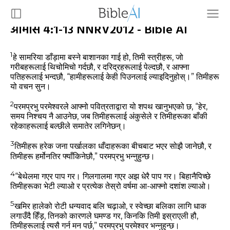
आमोस 4:1-13 NNRV2012 - Bible AI
1
हे सामरिया डाँड़ामा बस्‍ने बाशानका गाई हो, तिमी स्‍त्रीहरू, जो
गरीबहरूलाई थिचोमिचो गर्दछौ, र दरिद्रहरूलाई पेल्‍दछौ, र आफ्‍ना
पतिहरूलाई भन्‍दछौ, “हामीहरूलाई केही पिउनलाई ल्‍याइदिनुहोस्‌।” तिमीहरू
यो वचन सुन।
2
परमप्रभु परमेश्‍वरले आफ्‍नो पवित्रताद्वारा यो शपथ खानुभएको छ, “हेर,
समय निश्‍चय नै आउनेछ, जब तिमीहरूलाई अंकुसेले र तिमीहरूका बाँकी
रहेकाहरूलाई बल्‍छीले समातेर लगिनेछन्‌।
3
तिमीहरू हरेक जना पर्खालका धाँदाहरूका बीचबाट भएर सोझै जानेछौ, र
तिमीहरू हर्मोनतिर फ्‍याँकिनेछौ,” परमप्रभु भन्‍नुहुन्‍छ।
4
“बेथेलमा गएर पाप गर। गिलगालमा गएर अझ धेरै पाप गर। बिहानैपिच्‍छे
तिमीहरूका भेटी ल्‍याओ र प्रत्‍येक तेस्रो वर्षमा आ-आफ्‍नो दशांश ल्‍याओ।
5
खमिर हालेको रोटी धन्‍यवाद बलि चढ़ाओ, र स्‍वेच्‍छा बलिका लागि धाक
लगाउँदै हिँड़, तिनको कारणले घमण्‍ड गर, किनकि तिमी इस्राएली हौ,
तिमीहरूलाई त्‍यसै गर्न मन पर्छ,” परमप्रभु परमेश्‍वर भन्‍नुहुन्‍छ।