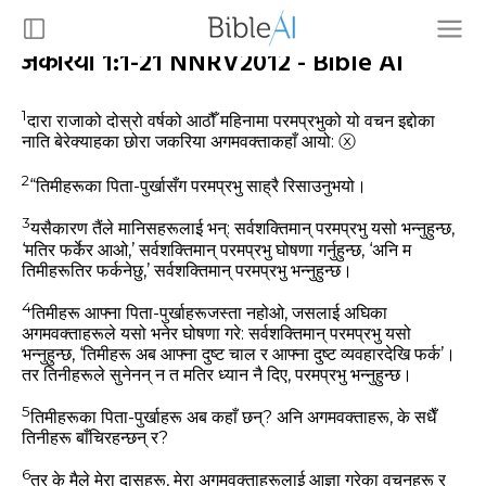
जकरिया 1:1-21 NNRV2012 - Bible AI
1
दारा राजाको दोस्रो वर्षको आठौँ महिनामा परमप्रभुको यो वचन इद्दोका
नाति बेरेक्‍याहका छोरा जकरिया अगमवक्ताकहाँ आयो:
ⓧ
2
“तिमीहरूका पिता-पुर्खासँग परमप्रभु साह्रै रिसाउनुभयो।
3
यसैकारण तैंले मानिसहरूलाई भन्‌: सर्वशक्तिमान्‌ परमप्रभु यसो भन्‍नुहुन्‍छ,
‘मतिर फर्केर आओ,’ सर्वशक्तिमान्‌ परमप्रभु घोषणा गर्नुहुन्‍छ, ‘अनि म
तिमीहरूतिर फर्कनेछु,’ सर्वशक्तिमान्‌ परमप्रभु भन्‍नुहुन्‍छ।
4
तिमीहरू आफ्‍ना पिता-पुर्खाहरूजस्‍ता नहोओ, जसलाई अघिका
अगमवक्ताहरूले यसो भनेर घोषणा गरे: सर्वशक्तिमान्‌ परमप्रभु यसो
भन्‍नुहुन्‍छ, ‘तिमीहरू अब आफ्‍ना दुष्‍ट चाल र आफ्‍ना दुष्‍ट व्‍यवहारदेखि फर्क’।
तर तिनीहरूले सुनेनन्‌ न त मतिर ध्‍यान नै दिए, परमप्रभु भन्‍नुहुन्‍छ।
5
तिमीहरूका पिता-पुर्खाहरू अब कहाँ छन्‌? अनि अगमवक्ताहरू, के सधैँ
तिनीहरू बाँचिरहन्‍छन्‌ र?
6
तर के मैले मेरा दासहरू, मेरा अगमवक्ताहरूलाई आज्ञा गरेका वचनहरू र