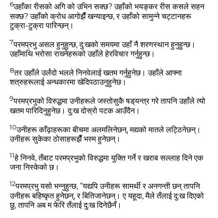
6
उहाँका रीसको अगि को उभिन सक्‍छ? उहाँको भयङ्कर रीस कसले सहन
सक्‍छ? उहाँको क्रोध आगोझैँ खन्‍याइन्‍छ, र उहाँको सामुन्‍ने चट्टानहरू
टुक्रा-टुक्रा पारिन्‍छन्‌।
7
परमप्रभु असल हुनुहुन्‍छ, दु:खको समयमा उहाँ नै शरणस्‍थान हुनुहुन्‍छ।
उहाँमाथि भरोसा राख्‍नेहरूको उहाँले हेरविचार गर्नुहुन्‍छ।
8
तर उहाँले उर्लंदो भलले निनवेलाई खतम गर्नुहुनेछ। उहाँले आफ्‍ना
शत्रुहरूलाई अन्‍धकारमा खेदिपठाउनुहुनेछ।
9
परमप्रभुको विरुद्धमा उनीहरूले जस्‍तोसुकै षड्‌यन्‍त्र गरे तापनि उहाँले त्‍यो
खतम पारिदिनुहुनेछ। दु:ख दोस्रो पटक आउँदैन।
10
उनीहरू काँढ़ाहरूका बीचमा अलमलिनेछन्, मद्यको मातले लट्ठिनेछन्‌।
उनीहरू सुकेका ठोसाहरूझैँ भस्‍म हुनेछन्‌।
11
हे निनवे, तँबाट परमप्रभुको विरुद्धमा युक्ति गर्ने र खराब सल्‍लाह दिने एक
जना निस्‍केको छ।
12
परमप्रभु यसो भन्‍नुहुन्‍छ, “यद्यपि उनीहरू सामर्थी र अनगन्‍ती छन्‌ तापनि
उनीहरू बहिष्‍कृत हुनेछन्, र बितिजानेछन्‌। ए यहूदा, मैले तँलाई दु:ख दिएको
छु, तापनि अब म फेरि तँलाई दु:ख दिनेछैनँ।